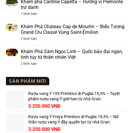
Nebbiolo
Khám phá Cantine Capetta – Hương vị Piemonte
vang
–
hảo
trứ danh
Biểu
hạng
tượng
ở
1 bình luận
của
quyền
Khám
Ý,
lực
phá
nơi
của
Cantine
khai
Khám Phá Chateau Cap de Mourlin – Biểu Tượng
rượu
Capetta
sinh
vang
Grand Cru Classé Vùng Saint-Émilion
–
Barolo
Ý
Hương
ở
1 bình luận
vị
Khám
Piemonte
Phá
trứ
Chateau
Khám Phá Sâm Ngọc Linh – Quốc bảo đại ngàn,
danh
Cap
tinh túy từ thiên nhiên Việt
de
Mourlin
ở
2 bình luận
–
Khám
Biểu
Phá
Tượng
Sâm
Grand
Ngọc
SẢN PHẨM MỚI
Cru
Linh
Classé
–
Vùng
Quốc
Saint-
Rượu vang Ý 195 Primitivo di Puglia 19,5% – Tuyệt
bảo
Émilion
đại
phẩm rượu vang Ý giới hạn từ nhà Grati
ngàn,
3.250.000
VNĐ
tinh
túy
từ
Rượu vang Ý Freya Primitivo di Puglia 19,5% – Nữ
thiên
nhiên
thần rượu vang Ý đầy quyền lực từ nhà Grati
Việt
3.250.000
VNĐ