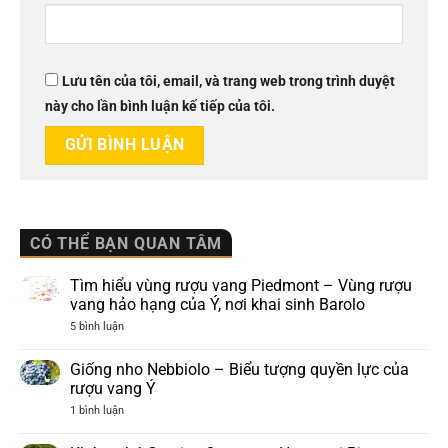
Lưu tên của tôi, email, và trang web trong trình duyệt
này cho lần bình luận kế tiếp của tôi.
CÓ THỂ BẠN QUAN TÂM
Tìm hiểu vùng rượu vang Piedmont – Vùng rượu
vang hảo hạng của Ý, nơi khai sinh Barolo
ở
5 bình luận
Tìm
hiểu
vùng
Giống nho Nebbiolo – Biểu tượng quyền lực của
rượu
rượu vang Ý
vang
Piedmont
ở
1 bình luận
–
Giống
Vùng
nho
rượu