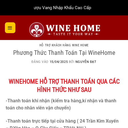
Bỏ
Rượu Vang Nhập Khẩu Cao Cấp
qua
nội
dung
HỖ TRỢ KHÁCH HÀNG WINE HOME
Phương Thức Thanh Toán Tại WineHome
ĐĂNG VÀO
15/04/2025
BỞI
NGUYỄN ĐẠT
WINEHOME HỖ TRỢ THANH TOÁN QUA CÁC
HÌNH THỨC NHƯ SAU
-Thanh toán khi nhận (kiểm tra hàng,kí nhận và thanh
toán cho nhân viên vận chuyển)
-Thanh toán trực tiếp tại cửa hàng ( 24 Trần Kim Xuyến