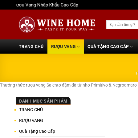
Bỏ
Rượu Vang Nhập Khẩu Cao Cấp
qua
nội
Tìm
dung
kiếm:
TRANG CHỦ
RƯỢU VANG
QUÀ TẶNG CAO CẤP
T
Thưởng thức rượu vang Salento đậm đà từ nho Primitivo & Negroamaro –
DANH MỤC SẢN PHẨM
TRANG CHỦ
RƯỢU VANG
Quà Tặng Cao Cấp