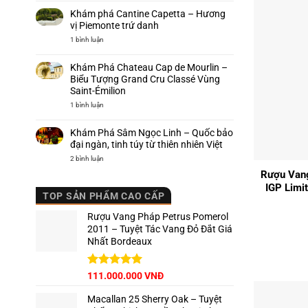
nho
vang
Nebbiolo
Khám phá Cantine Capetta – Hương
hảo
–
hạng
Biểu
vị Piemonte trứ danh
của
tượng
Ý,
quyền
ở
1 bình luận
nơi
lực
Khám
khai
của
phá
sinh
rượu
Cantine
Khám Phá Chateau Cap de Mourlin –
Barolo
vang
Capetta
Ý
–
Biểu Tượng Grand Cru Classé Vùng
Hương
Saint-Émilion
vị
Piemonte
ở
1 bình luận
trứ
Khám
danh
Phá
Chateau
Khám Phá Sâm Ngọc Linh – Quốc bảo
Cap
de
đại ngàn, tinh túy từ thiên nhiên Việt
+
Mourlin
–
ở
2 bình luận
Biểu
Khám
Rượu Vang
Tượng
Phá
Grand
Sâm
IGP Limi
Cru
Ngọc
TOP SẢN PHẨM CAO CẤP
Classé
Linh
Vùng
–
Saint-
Quốc
Rượu Vang Pháp Petrus Pomerol
Émilion
bảo
đại
2011 – Tuyệt Tác Vang Đỏ Đắt Giá
ngàn,
Nhất Bordeaux
tinh
túy
từ
thiên
nhiên
Giá
Được xếp
Giá
111.000.000
VNĐ
Việt
hạng
5.00
gốc
hiện
5 sao
Macallan 25 Sherry Oak – Tuyệt
là:
tại