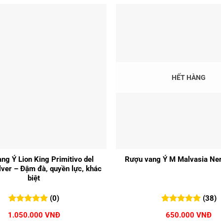
HẾT HÀNG
+
ng Ý Lion King Primitivo del
Rượu vang Ý M Malvasia Ner
lver – Đậm đà, quyền lực, khác
biệt
(0)
(38)
0
0
trên 5
5.00
38
trên 5
1.050.000
VNĐ
650.000
VNĐ
đánh giá
đánh giá