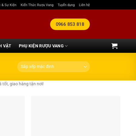
c & Sự Kiện
Kiến Thức Rượu Vang
Tuyển dụng
Liên hệ
0966 853 818
H VẬT
PHỤ KIỆN RƯỢU VANG
tốt, giao hàng tận nơi!