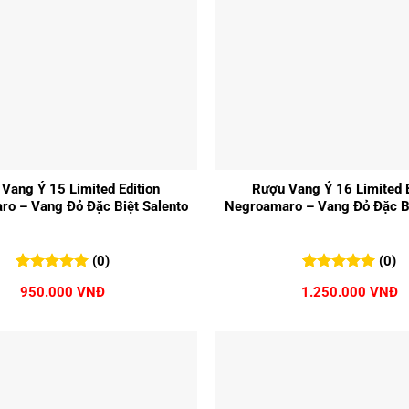
+
Vang Ý 15 Limited Edition
Rượu Vang Ý 16 Limited E
o – Vang Đỏ Đặc Biệt Salento
Negroamaro – Vang Đỏ Đặc Bi
(0)
(0)
0
0
trên 5
0
0
trên 5
950.000
VNĐ
1.250.000
VNĐ
đánh giá
đánh giá