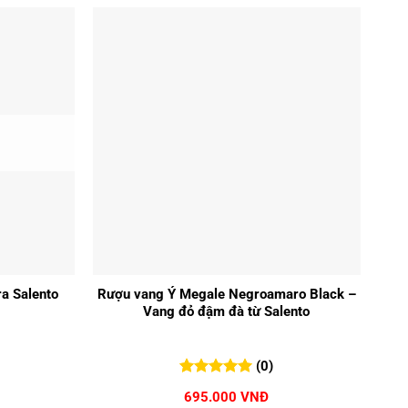
+
a Salento
Rượu vang Ý Megale Negroamaro Black –
Vang đỏ đậm đà từ Salento
(0)
0
0
trên 5
695.000
VNĐ
đánh giá