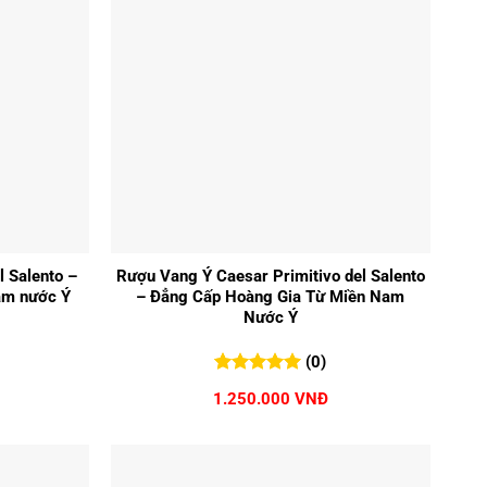
+
l Salento –
Rượu Vang Ý Caesar Primitivo del Salento
am nước Ý
– Đẳng Cấp Hoàng Gia Từ Miền Nam
Nước Ý
(0)
0
0
trên 5
1.250.000
VNĐ
đánh giá