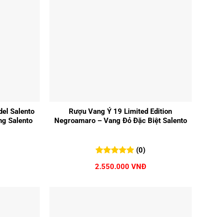
+
el Salento
Rượu Vang Ý 19 Limited Edition
g Salento
Negroamaro – Vang Đỏ Đặc Biệt Salento
(0)
0
0
trên 5
2.550.000
VNĐ
đánh giá