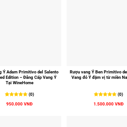
+
 Ý Adam Primitivo del Salento
Rượu vang Ý Ben Primitivo de
ted Edition – Đẳng Cấp Vang Ý
Vang đỏ Ý đậm vị từ miền N
Tại WineHome
(0)
(0)
0
0
trên 5
0
0
trên 5
950.000
VNĐ
1.500.000
VNĐ
đánh giá
đánh giá