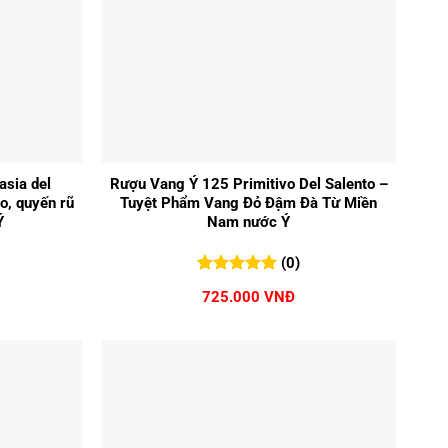
+
asia del
Rượu Vang Ý 125 Primitivo Del Salento –
o, quyến rũ
Tuyệt Phẩm Vang Đỏ Đậm Đà Từ Miền
Ý
Nam nước Ý
(0)
0
0
trên 5
725.000
VNĐ
đánh giá