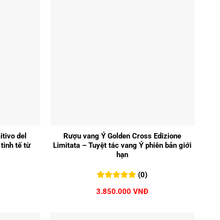
+
tivo del
Rượu vang Ý Golden Cross Edizione
inh tế từ
Limitata – Tuyệt tác vang Ý phiên bản giới
hạn
(0)
0
0
trên 5
3.850.000
VNĐ
đánh giá