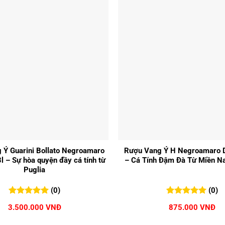
+
 Ý Guarini Bollato Negroamaro
Rượu Vang Ý H Negroamaro D
3l – Sự hòa quyện đầy cá tính từ
– Cá Tính Đậm Đà Từ Miền 
Puglia
(0)
(0)
0
0
trên 5
0
0
trên 5
3.500.000
VNĐ
875.000
VNĐ
đánh giá
đánh giá