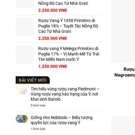
Nồng Độ Cao Từ Nhà Grati
2.250.000
VNĐ
Rượu Vang Ý 1958 Primitivo di
Puglia 18% – Tuyệt Tác Nồng Độ
Cao Từ Nhà Grati
2.250.000
VNĐ
Rượu vang Ý Melega Primitivo di
Puglia 17% – Vị Mạnh Mẽ Từ Trái
+
Tim Miền Nam nước Ý
1.250.000
VNĐ
Rượu 
Negroamar
BÀI VIẾT MỚI
Tìm hiểu vùng rượu vang Piedmont –
Vùng rượu vang hảo hạng của Ý, nơi
khai sinh Barolo
ở
5 bình luận
Tìm
hiểu
vùng
Giống nho Nebbiolo – Biểu tượng
rượu
vang
quyền lực của rượu vang Ý
Piedmont
–
ở
1 bình luận
Vùng
Giống
rượu