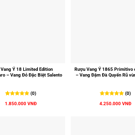
+
Vang Ý 18 Limited Edition
Rượu Vang Ý 1865 Primitivo d
o – Vang Đỏ Đặc Biệt Salento
– Vang Đậm Đà Quyến Rũ vùn
(0)
(0)
0
0
trên 5
0
0
trên 5
1.850.000
VNĐ
4.250.000
VNĐ
đánh giá
đánh giá