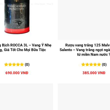
+
 Bịch ROCCA 3L – Vang Ý Nhẹ
Rượu vang trắng 125 Malv
g, Giá Tốt Cho Mọi Bữa Tiệc
Salento – Vang trắng ngọt ngà
từ miền Nam nước 
(0)
(0)
0
0
trên 5
0
0
trên 5
690.000
VNĐ
385.000
VNĐ
đánh giá
đánh giá