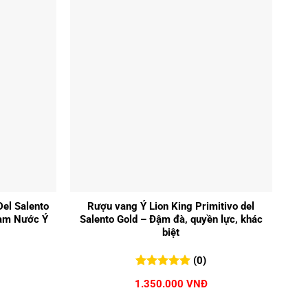
+
el Salento
Rượu vang Ý Lion King Primitivo del
Nam Nước Ý
Salento Gold – Đậm đà, quyền lực, khác
biệt
(0)
0
0
trên 5
1.350.000
VNĐ
đánh giá