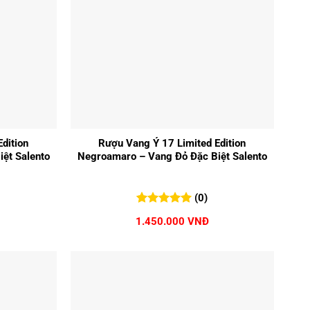
+
dition
Rượu Vang Ý 17 Limited Edition
ệt Salento
Negroamaro – Vang Đỏ Đặc Biệt Salento
(0)
0
0
trên 5
1.450.000
VNĐ
đánh giá