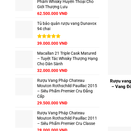
Phẩm Whisky Huyền Thoại Cho
125.000.000 VNĐ.
là:
Giới Thượng Lưu
111.000.000 VNĐ.
Giá
Giá
62.500.000
VNĐ
gốc
hiện
Tủ bảo quản rượu vang Dunavox
là:
tại
94 chai
65.000.000 VNĐ.
là:
62.500.000 VNĐ.
Giá
Được xếp
Giá
39.000.000
VNĐ
hạng
5.00
gốc
hiện
5 sao
Macallan 21 Triple Cask Matured
là:
tại
– Tuyệt Tác Whisky Thượng Hạng
42.500.000 VNĐ.
là:
Cho Dân Sành
39.000.000 VNĐ.
Giá
Giá
32.000.000
VNĐ
+
gốc
hiện
Rượu Vang Pháp Chateau
là:
tại
Rượu vang
Mouton Rothschild Pauillac 2015
35.000.000 VNĐ.
là:
– Vang Đỏ
– Siêu Phẩm Premier Cru Đẳng
32.000.000 VNĐ.
Cấp
29.500.000
VNĐ
Rượu Vang Pháp Chateau
Mouton Rothschild Pauillac 2011
– Siêu Phẩm Premier Cru Classe
28.000.000
VNĐ