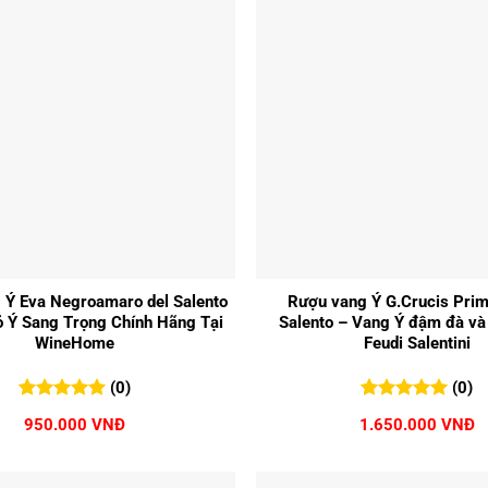
+
 Ý Eva Negroamaro del Salento
Rượu vang Ý G.Crucis Primi
 Ý Sang Trọng Chính Hãng Tại
Salento – Vang Ý đậm đà và t
WineHome
Feudi Salentini
(0)
(0)
0
0
trên 5
0
0
trên 5
950.000
VNĐ
1.650.000
VNĐ
đánh giá
đánh giá