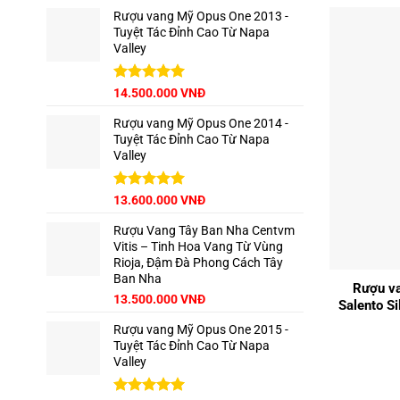
5 sao
Rượu vang Mỹ Opus One 2013 -
Tuyệt Tác Đỉnh Cao Từ Napa
Valley
Được xếp
14.500.000
VNĐ
hạng
5.00
5 sao
Rượu vang Mỹ Opus One 2014 -
Tuyệt Tác Đỉnh Cao Từ Napa
Valley
Được xếp
13.600.000
VNĐ
hạng
5.00
5 sao
Rượu Vang Tây Ban Nha Centvm
Vitis – Tinh Hoa Vang Từ Vùng
+
Rioja, Đậm Đà Phong Cách Tây
Ban Nha
Rượu va
Giá
Giá
13.500.000
VNĐ
Salento Si
gốc
hiện
Rượu vang Mỹ Opus One 2015 -
là:
tại
Tuyệt Tác Đỉnh Cao Từ Napa
15.000.000 VNĐ.
là:
Valley
13.500.000 VNĐ.