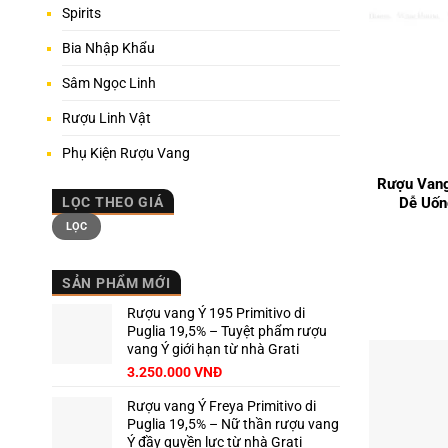
Spirits
Bia Nhập Khẩu
Sâm Ngọc Linh
Rượu Linh Vật
+
Phụ Kiện Rượu Vang
Rượu Vang
Dễ Uốn
LỌC THEO GIÁ
Giá
Giá
LỌC
tối
tối
thiểu
đa
SẢN PHẨM MỚI
Rượu vang Ý 195 Primitivo di
Puglia 19,5% – Tuyệt phẩm rượu
vang Ý giới hạn từ nhà Grati
3.250.000
VNĐ
Rượu vang Ý Freya Primitivo di
Puglia 19,5% – Nữ thần rượu vang
Ý đầy quyền lực từ nhà Grati