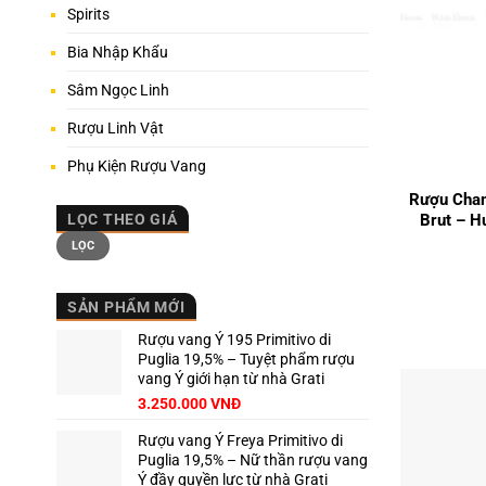
Spirits
Bia Nhập Khẩu
Sâm Ngọc Linh
Rượu Linh Vật
+
Phụ Kiện Rượu Vang
Rượu Cham
Brut – H
LỌC THEO GIÁ
Giá
Giá
LỌC
tối
tối
thiểu
đa
SẢN PHẨM MỚI
Rượu vang Ý 195 Primitivo di
Puglia 19,5% – Tuyệt phẩm rượu
vang Ý giới hạn từ nhà Grati
3.250.000
VNĐ
Rượu vang Ý Freya Primitivo di
Puglia 19,5% – Nữ thần rượu vang
Ý đầy quyền lực từ nhà Grati