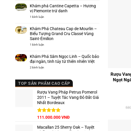
nho
vang
Nebbiolo
Khám phá Cantine Capetta – Hương
hảo
–
hạng
Biểu
vị Piemonte trứ danh
của
tượng
Ý,
quyền
ở
1 bình luận
nơi
lực
Khám
khai
của
phá
sinh
rượu
Cantine
Khám Phá Chateau Cap de Mourlin –
Barolo
vang
Capetta
Ý
–
Biểu Tượng Grand Cru Classé Vùng
Hương
Saint-Émilion
vị
Piemonte
ở
1 bình luận
trứ
Khám
danh
Phá
Chateau
Khám Phá Sâm Ngọc Linh – Quốc bảo
Cap
de
đại ngàn, tinh túy từ thiên nhiên Việt
+
Mourlin
–
ở
2 bình luận
Biểu
Khám
Rượu Vang
Tượng
Phá
Grand
Sâm
Ngọt Ngà
Cru
Ngọc
TOP SẢN PHẨM CAO CẤP
Classé
Linh
Vùng
–
Saint-
Quốc
Rượu Vang Pháp Petrus Pomerol
Émilion
bảo
đại
2011 – Tuyệt Tác Vang Đỏ Đắt Giá
ngàn,
Nhất Bordeaux
tinh
túy
58
từ
thiên
nhiên
Giá
Được xếp
Giá
111.000.000
VNĐ
Việt
hạng
5.00
gốc
hiện
5 sao
Macallan 25 Sherry Oak – Tuyệt
là:
tại