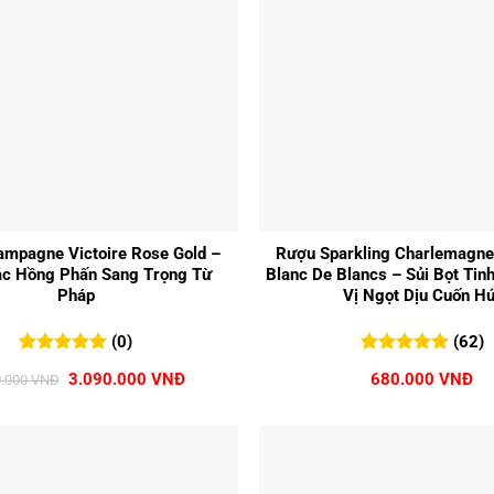
+
mpagne Victoire Rose Gold –
Rượu Sparkling Charlemagne
ác Hồng Phấn Sang Trọng Từ
Blanc De Blancs – Sủi Bọt Tin
Pháp
Vị Ngọt Dịu Cuốn Hú
(0)
(62)
0
0
trên 5
5.00
62
trên 5
Giá
Giá
3.090.000
VNĐ
680.000
VNĐ
0.000
VNĐ
đánh giá
đánh giá
gốc
hiện
là:
tại
3.250.000 VNĐ.
là:
3.090.000 VNĐ.