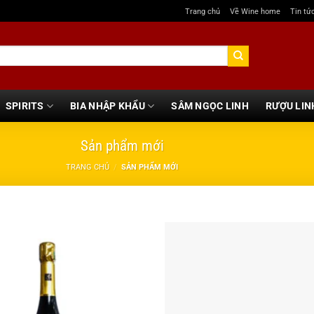
Trang chủ
Về Wine home
Tin tứ
SPIRITS
BIA NHẬP KHẨU
SÂM NGỌC LINH
RƯỢU LIN
Sản phẩm mới
TRANG CHỦ
/
SẢN PHẨM MỚI