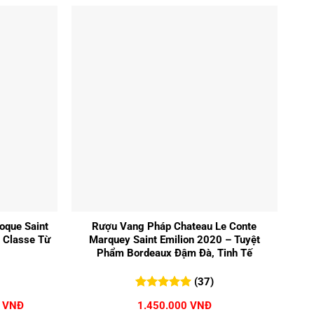
+
oque Saint
Rượu Vang Pháp Chateau Le Conte
u Classe Từ
Marquey Saint Emilion 2020 – Tuyệt
Phẩm Bordeaux Đậm Đà, Tinh Tế
(37)
5.00
37
trên 5
Giá
0
VNĐ
1.450.000
VNĐ
đánh giá