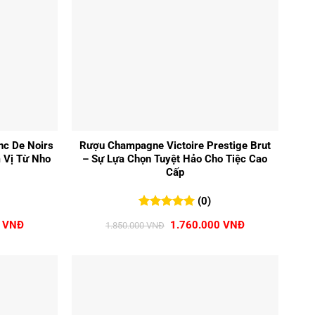
+
nc De Noirs
Rượu Champagne Victoire Prestige Brut
 Vị Từ Nho
– Sự Lựa Chọn Tuyệt Hảo Cho Tiệc Cao
Cấp
(0)
0
0
trên 5
Giá
Giá
Giá
0
VNĐ
1.760.000
VNĐ
1.850.000
VNĐ
đánh giá
hiện
gốc
hiện
tại
là:
tại
 VNĐ.
là:
1.850.000 VNĐ.
là:
1.570.000 VNĐ.
1.760.000 VNĐ