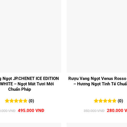
+
 Ngọt JP.CHENET ICE EDITION
Rượu Vang Ngọt Venus Rosso 
WHITE – Ngọt Mát Tươi Mới
– Hương Ngọt Tinh Tế Chuẩ
Chuẩn Pháp
(0)
(0)
0
0
trên 5
0
0
trên 5
Giá
Giá
Giá
495.000
VNĐ
280.000
0.000
VNĐ
350.000
VNĐ
đánh giá
đánh giá
gốc
hiện
gốc
là:
tại
là:
550.000 VNĐ.
là:
350.000 V