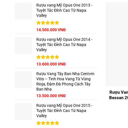
5 sao
Rượu vang Mỹ Opus One 2013 -
Tuyệt Tác Đỉnh Cao Từ Napa
Valley
Được xếp
14.500.000
VNĐ
hạng
5.00
5 sao
Rượu vang Mỹ Opus One 2014 -
Tuyệt Tác Đỉnh Cao Từ Napa
Valley
Được xếp
13.600.000
VNĐ
hạng
5.00
5 sao
Rượu Vang Tây Ban Nha Centvm
Vitis – Tinh Hoa Vang Từ Vùng
+
Rioja, Đậm Đà Phong Cách Tây
Ban Nha
Rượu Van
Giá
Giá
13.500.000
VNĐ
Bessan 2
gốc
hiện
Rượu vang Mỹ Opus One 2015 -
là:
tại
Tuyệt Tác Đỉnh Cao Từ Napa
15.000.000 VNĐ.
là:
Valley
13.500.000 VNĐ.