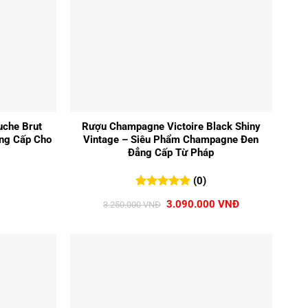
+
che Brut
Rượu Champagne Victoire Black Shiny
ẳng Cấp Cho
Vintage – Siêu Phẩm Champagne Đen
Đẳng Cấp Từ Pháp
(0)
0
0
trên 5
Giá
Giá
3.090.000
VNĐ
3.250.000
VNĐ
đánh giá
gốc
hiện
là:
tại
3.250.000 VNĐ.
là:
3.090.000 VNĐ