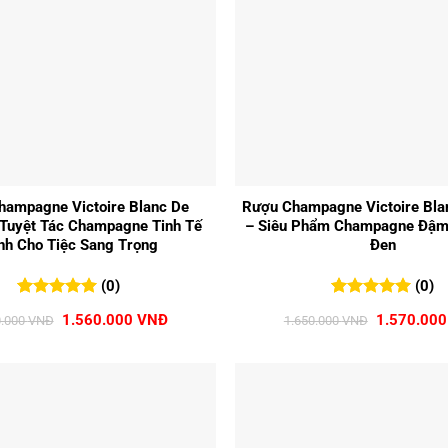
+
hampagne Victoire Blanc De
Rượu Champagne Victoire Bla
 Tuyệt Tác Champagne Tinh Tế
– Siêu Phẩm Champagne Đậm
nh Cho Tiệc Sang Trọng
Đen
(0)
(0)
0
0
trên 5
0
0
trên 5
Giá
Giá
Giá
1.560.000
VNĐ
1.570.00
0.000
VNĐ
1.650.000
VNĐ
đánh giá
đánh giá
gốc
hiện
gốc
là:
tại
là:
1.650.000 VNĐ.
là:
1.650.000
1.560.000 VNĐ.