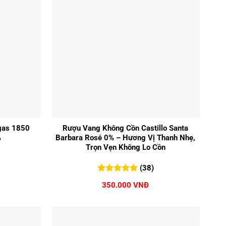
+
gas 1850
Rượu Vang Không Cồn Castillo Santa
%
Barbara Rosé 0% – Hương Vị Thanh Nhẹ,
Trọn Vẹn Không Lo Cồn
(38)
5.00
38
trên 5
350.000
VNĐ
đánh giá