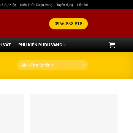
c & Sự Kiện
Kiến Thức Rượu Vang
Tuyển dụng
Liên hệ
0966 853 818
H VẬT
PHỤ KIỆN RƯỢU VANG