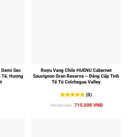
+
 Demi Sec
Rượu Vang Chile HUENU Cabernet
h Tế, Hương
Sauvignon Gran Reserva – Đẳng Cấp Tinh
t
Tế Từ Colchagua Valley
(0)
0
0
trên 5
Giá
Giá
715.000
VNĐ
795.000
VNĐ
đánh giá
gốc
hiện
là:
tại
795.000 VNĐ.
là:
715.000 VNĐ.