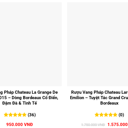
+
g Pháp Chateau La Grange De
Rượu Vang Pháp Chateau Lar
015 – Dòng Bordeaux Cổ Điển,
Emilion – Tuyệt Tác Grand Cr
Đậm Đà & Tinh Tế
Bordeaux
(36)
(0)
5.00
36
trên 5
0
0
trên 5
Giá
950.000
VNĐ
1.575.00
1.750.000
VNĐ
đánh giá
đánh giá