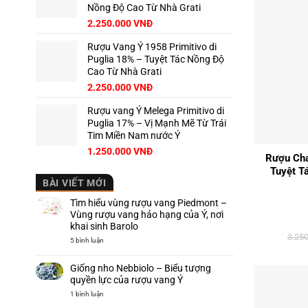
Nồng Độ Cao Từ Nhà Grati
2.250.000
VNĐ
Rượu Vang Ý 1958 Primitivo di
Puglia 18% – Tuyệt Tác Nồng Độ
Cao Từ Nhà Grati
2.250.000
VNĐ
Rượu vang Ý Melega Primitivo di
Puglia 17% – Vị Mạnh Mẽ Từ Trái
+
Tim Miền Nam nước Ý
1.250.000
VNĐ
Rượu Cha
Tuyệt T
BÀI VIẾT MỚI
Tìm hiểu vùng rượu vang Piedmont –
Vùng rượu vang hảo hạng của Ý, nơi
khai sinh Barolo
3.25
ở
5 bình luận
Tìm
hiểu
vùng
Giống nho Nebbiolo – Biểu tượng
rượu
vang
quyền lực của rượu vang Ý
Piedmont
–
ở
1 bình luận
Vùng
Giống
rượu