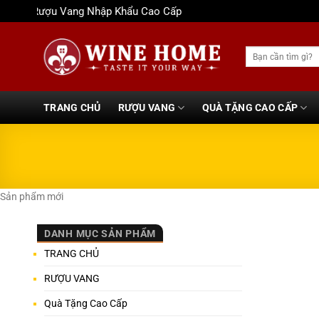
Bỏ
Rượu Vang Nhập Khẩu Cao Cấp
qua
nội
Tìm
dung
kiếm:
TRANG CHỦ
RƯỢU VANG
QUÀ TẶNG CAO CẤP
Sản phẩm mới
DANH MỤC SẢN PHẨM
TRANG CHỦ
RƯỢU VANG
Quà Tặng Cao Cấp