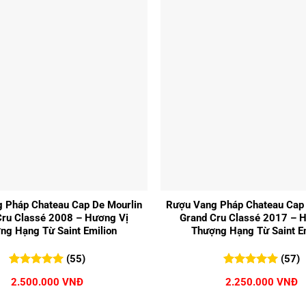
495.000 VNĐ.
+
 Pháp Chateau Cap De Mourlin
Rượu Vang Pháp Chateau Cap 
Cru Classé 2008 – Hương Vị
Grand Cru Classé 2017 – 
ng Hạng Từ Saint Emilion
Thượng Hạng Từ Saint E
(55)
(57)
5.00
55
trên 5
5.00
57
trên 5
2.500.000
VNĐ
2.250.000
VNĐ
đánh giá
đánh giá