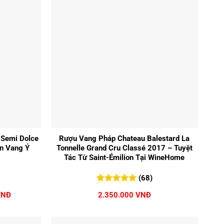
+
Semi Dolce
Rượu Vang Pháp Chateau Balestard La
n Vang Ý
Tonnelle Grand Cru Classé 2017 – Tuyệt
Tác Từ Saint-Émilion Tại WineHome
(68)
5.00
68
trên 5
Giá
VNĐ
2.350.000
VNĐ
đánh giá
hiện
tại
NĐ.
là: