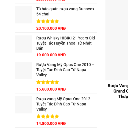
Tủ bảo quản rượu vang Dunavox
54 chai
Giá
Được xếp
Giá
20.100.000
VNĐ
hạng
5.00
gốc
hiện
5 sao
Rượu Whisky HIBIKI 21 Years Old -
là:
tại
Tuyệt Tác Huyền Thoại Từ Nhật
22.500.000 VNĐ.
là:
Bản
20.100.000 VNĐ.
Giá
Giá
19.000.000
VNĐ
gốc
hiện
Rượu Vang Mỹ Opus One 2010 –
là:
tại
Tuyệt Tác Đỉnh Cao Từ Napa
22.000.000 VNĐ.
là:
Valley
19.000.000 VNĐ.
+
Rượu Vang
Được xếp
15.600.000
VNĐ
Grand 
hạng
5.00
Thượ
5 sao
Rượu vang Mỹ Opus One 2012-
Tuyệt Tác Đỉnh Cao Từ Napa
Valley
Được xếp
14.800.000
VNĐ
hạng
5.00