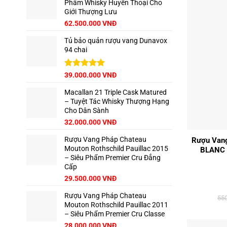
Phẩm Whisky Huyền Thoại Cho
125.000.000 VNĐ.
là:
Giới Thượng Lưu
111.000.000 VNĐ.
Giá
Giá
62.500.000
VNĐ
gốc
hiện
Tủ bảo quản rượu vang Dunavox
là:
tại
94 chai
65.000.000 VNĐ.
là:
62.500.000 VNĐ.
Giá
Được xếp
Giá
39.000.000
VNĐ
hạng
5.00
gốc
hiện
5 sao
Macallan 21 Triple Cask Matured
là:
tại
– Tuyệt Tác Whisky Thượng Hạng
42.500.000 VNĐ.
là:
Cho Dân Sành
39.000.000 VNĐ.
Giá
Giá
32.000.000
VNĐ
+
gốc
hiện
Rượu Vang Pháp Chateau
là:
tại
Rượu Vang
Mouton Rothschild Pauillac 2015
35.000.000 VNĐ.
là:
BLANC 
– Siêu Phẩm Premier Cru Đẳng
32.000.000 VNĐ.
Cấp
29.500.000
VNĐ
Rượu Vang Pháp Chateau
55
Mouton Rothschild Pauillac 2011
– Siêu Phẩm Premier Cru Classe
28.000.000
VNĐ