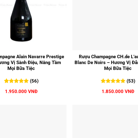
+
pagne Alain Navarre Prestige
Rượu Champagne CH.de L’au
ương Vị Sành Điệu, Nâng Tầm
Blanc De Noirs – Hương Vị Đ
Mọi Bữa Tiệc
Mọi Bữa Tiệc
(56)
(53)
5.00
56
trên 5
5.00
53
trên 5
1.950.000
VNĐ
1.850.000
VNĐ
đánh giá
đánh giá