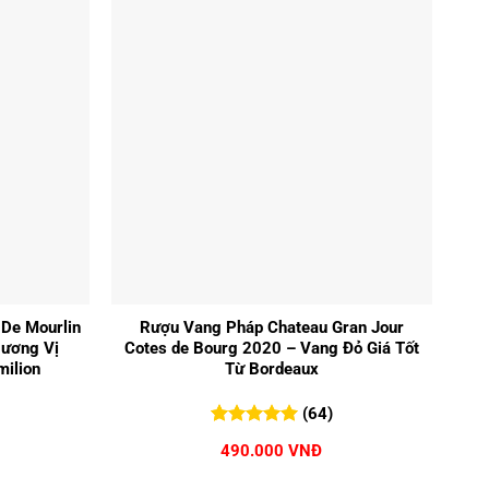
280.000 VNĐ.
+
De Mourlin
Rượu Vang Pháp Chateau Gran Jour
Hương Vị
Cotes de Bourg 2020 – Vang Đỏ Giá Tốt
milion
Từ Bordeaux
(64)
5.00
64
trên 5
490.000
VNĐ
đánh giá