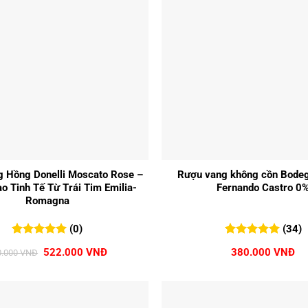
+
 Hồng Donelli Moscato Rose –
Rượu vang không cồn Bode
o Tinh Tế Từ Trái Tim Emilia-
Fernando Castro 0
Romagna
(0)
(34)
0
0
trên 5
5.00
34
trên 5
Giá
Giá
522.000
VNĐ
380.000
VNĐ
0.000
VNĐ
đánh giá
đánh giá
gốc
hiện
là:
tại
580.000 VNĐ.
là:
522.000 VNĐ.