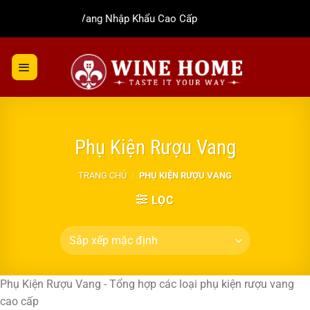
Bỏ
Rượu Vang Nhập Khẩu Cao Cấp
qua
nội
dung
Phụ Kiện Rượu Vang
TRANG CHỦ
/
PHỤ KIỆN RƯỢU VANG
LỌC
Phụ Kiện Rượu Vang - Tổng hợp các loại phụ kiện rượu vang
cao cấp