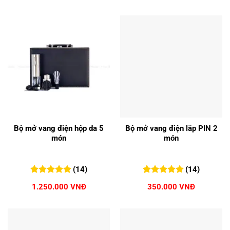
Bộ mở vang điện hộp da 5
Bộ mở vang điện lắp PIN 2
món
món
(14)
(14)
5.00
14
trên 5
5.00
14
trên 5
1.250.000
VNĐ
350.000
VNĐ
đánh giá
đánh giá