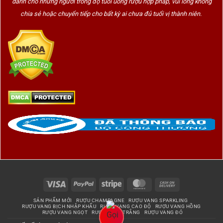
dành cho những người trong độ tuổi uống rượu hợp pháp, vui lòng không
chia sẻ hoặc chuyển tiếp cho bất kỳ ai chưa đủ tuổi vị thành niên.
Visa
PayPal
Stripe
MasterCard
Cash
On
SẢN PHẨM MỚI
RƯỢU CHAMPAGNE
RƯỢU VANG SPARKLING
Delivery
RƯỢU VANG BỊCH NHẬP KHẨU
RƯỢU VANG CAO ĐỘ
RƯỢU VANG HỒNG
RƯỢU VANG NGỌT
RƯỢU VANG TRẮNG
RƯỢU VANG ĐỎ