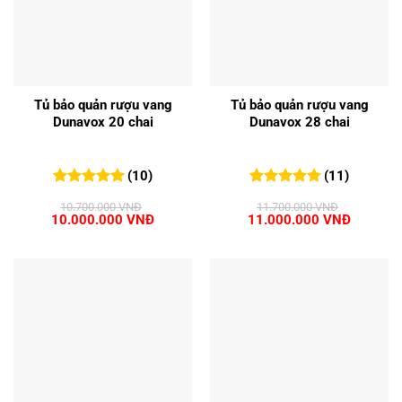
Tủ bảo quản rượu vang
Tủ bảo quản rượu vang
Dunavox 20 chai
Dunavox 28 chai
(10)
(11)
5.00
10
trên 5
5.00
11
trên 5
10.700.000
VNĐ
11.700.000
VNĐ
đánh giá
đánh giá
Giá
Giá
Giá
Giá
10.000.000
VNĐ
11.000.000
VNĐ
gốc
hiện
gốc
hiện
là:
tại
là:
tại
10.700.000 VNĐ.
là:
11.700.000 VNĐ.
là:
10.000.000 VNĐ.
11.000.