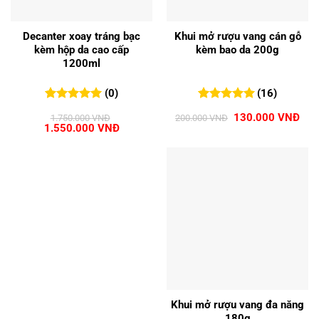
Decanter xoay tráng bạc
Khui mở rượu vang cán gỗ
kèm hộp da cao cấp
kèm bao da 200g
1200ml
(0)
(16)
0
0
trên 5
5.00
16
trên 5
Giá
Giá
130.000
VNĐ
1.750.000
VNĐ
200.000
VNĐ
đánh giá
đánh giá
Giá
Giá
gốc
hiện
1.550.000
VNĐ
gốc
hiện
là:
tại
là:
tại
200.000 VNĐ.
là:
1.750.000 VNĐ.
là:
130
1.550.000 VNĐ.
Khui mở rượu vang đa năng
180g