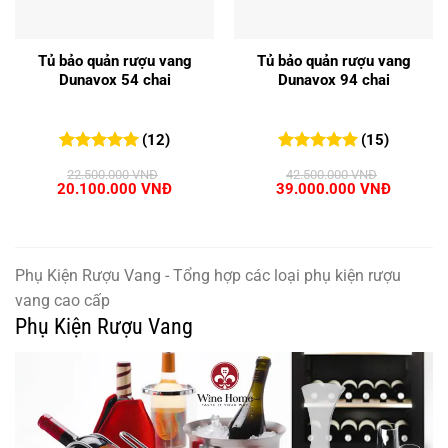
Tủ bảo quản rượu vang
Tủ bảo quản rượu vang
Dunavox 54 chai
Dunavox 94 chai
(12)
(15)
5.00
12
trên 5
5.00
15
trên 5
22.500.000
VNĐ
42.500.000
VNĐ
đánh giá
đánh giá
Giá
Giá
Giá
Giá
20.100.000
VNĐ
39.000.000
VNĐ
gốc
hiện
gốc
hiện
là:
tại
là:
tại
22.500.000 VNĐ.
là:
42.500.000 VNĐ.
là:
20.100.000 VNĐ.
39.000.
Phụ Kiện Rượu Vang - Tổng hợp các loại phụ kiện rượu
vang cao cấp
Phụ Kiện Rượu Vang