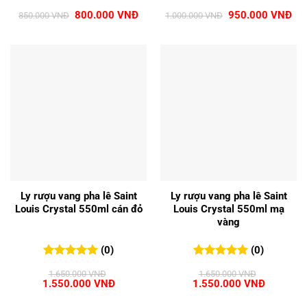
0
0
trên 5
0
0
trên 5
Giá
Giá
Giá
Giá
800.000
VNĐ
950.000
VNĐ
850.000
VNĐ
1.000.000
VNĐ
đánh giá
đánh giá
gốc
hiện
gốc
hiệ
là:
tại
là:
tại
850.000 VNĐ.
là:
1.000.000 VNĐ.
là:
800.000 VNĐ.
950
Ly rượu vang pha lê Saint
Ly rượu vang pha lê Saint
Louis Crystal 550ml cán đỏ
Louis Crystal 550ml mạ
vàng
(0)
(0)
0
0
trên 5
0
0
trên 5
1.650.000
VNĐ
1.650.000
VNĐ
đánh giá
đánh giá
Giá
Giá
Giá
Giá
1.550.000
VNĐ
1.550.000
VNĐ
gốc
hiện
gốc
hiện
là:
tại
là:
tại