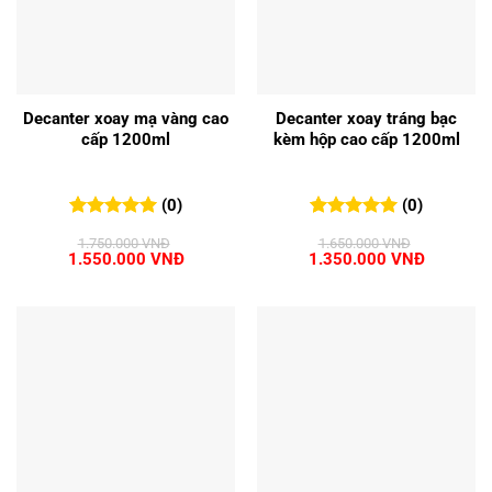
Decanter xoay mạ vàng cao
Decanter xoay tráng bạc
cấp 1200ml
kèm hộp cao cấp 1200ml
(0)
(0)
0
0
trên 5
0
0
trên 5
1.750.000
VNĐ
1.650.000
VNĐ
đánh giá
đánh giá
Giá
Giá
Giá
Giá
1.550.000
VNĐ
1.350.000
VNĐ
gốc
hiện
gốc
hiện
là:
tại
là:
tại
1.750.000 VNĐ.
là:
1.650.000 VNĐ.
là:
1.550.000 VNĐ.
1.350.00