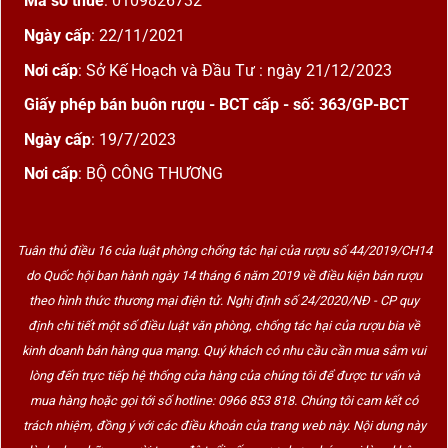
Mã số thuế
: 0109826732
Ngày cấp
: 22/11/2021
Nơi cấp
: Sở Kế Hoạch và Đầu Tư : ngày 21/12/2023
Giấy phép bán buôn rượu - BCT cấp - số: 363/GP-BCT
Ngày cấp
: 19/7/2023
Nơi cấp
: BỘ CÔNG THƯƠNG
Tuân thủ điều 16 của luật phòng chống tác hại của rượu số 44/2019/CH14
do Quốc hội ban hành ngày 14 tháng 6 năm 2019 về điều kiện bán rượu
theo hình thức thương mại điện tử. Nghị định số 24/2020/NĐ - CP quy
định chi tiết một số điều luật văn phòng, chống tác hại của rượu bia về
kinh doanh bán hàng qua mạng. Quý khách có nhu cầu cần mua sắm vui
lòng đến trực tiếp hệ thống cửa hàng của chúng tôi để được tư vấn và
mua hàng hoặc gọi tới số hotline: 0966 853 818. Chúng tôi cam kết có
trách nhiệm, đồng ý với các điều khoản của trang web này. Nội dung này