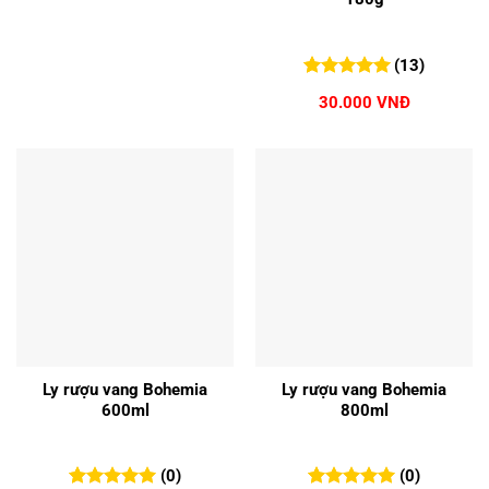
(13)
5.00
13
trên 5
30.000
VNĐ
đánh giá
Ly rượu vang Bohemia
Ly rượu vang Bohemia
600ml
800ml
(0)
(0)