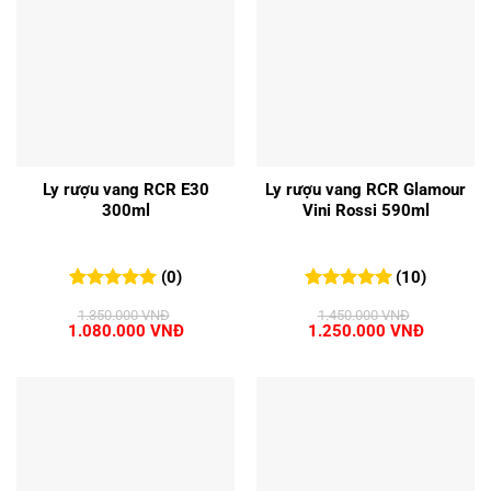
Ly rượu vang RCR E30
Ly rượu vang RCR Glamour
300ml
Vini Rossi 590ml
(0)
(10)
0
0
trên 5
5.00
10
trên 5
1.350.000
VNĐ
1.450.000
VNĐ
đánh giá
đánh giá
Giá
Giá
Giá
Giá
1.080.000
VNĐ
1.250.000
VNĐ
gốc
hiện
gốc
hiện
là:
tại
là:
tại
1.350.000 VNĐ.
là:
1.450.000 VNĐ.
là:
1.080.000 VNĐ.
1.250.00