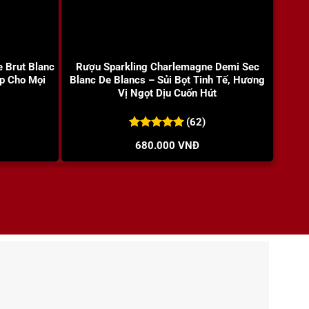
+
+
 Brut Blanc
Rượu Sparkling Charlemagne Demi Sec
Rượu
p Cho Mọi
Blanc De Blancs – Sủi Bọt Tinh Tế, Hương
de
Vị Ngọt Dịu Cuốn Hút
(62)
5.00
62
trên 5
680.000
VNĐ
đánh giá