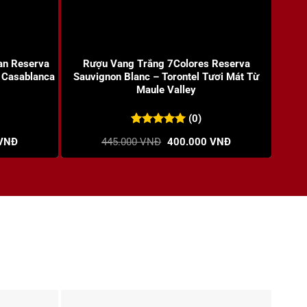
+
+
an Reserva
Rượu Vang Trắng 7Colores Reserva
Rượ
 Casablanca
Sauvignon Blanc – Torontel Tươi Mát Từ
Mềm 
Maule Valley
(0)
0
0
trên 5
Giá
Giá
Giá
VNĐ
445.000
VNĐ
400.000
VNĐ
đánh giá
hiện
gốc
hiện
tại
là:
tại
NĐ.
là:
445.000 VNĐ.
là:
500.000 VNĐ.
400.000 VNĐ.