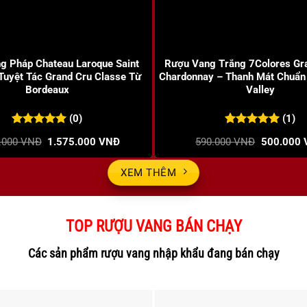
+
g Pháp Chateau Laroque Saint
Rượu Vang Trắng 7Colores Gr
 Tuyệt Tác Grand Cru Classe Từ
Chardonnay – Thanh Mát Chuẩn
Bordeaux
Valley
(0)
(1)
0
0
trên 5
5.00
1
trên 5
Giá
Giá
Giá
.000
VNĐ
1.575.000
VNĐ
590.000
VNĐ
500.000
đánh giá
đánh giá
gốc
hiện
gốc
là:
tại
là:
1.750.000 VNĐ.
là:
590.000 V
XEM THÊM
1.575.000 VNĐ.
TOP RƯỢU VANG BÁN CHẠY
Các sản phẩm rượu vang nhập khẩu đang bán chạy