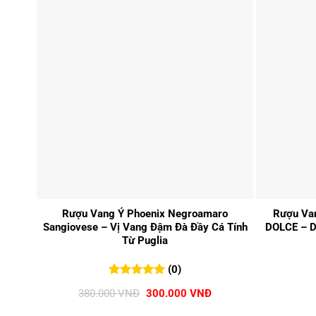
+
+
Rượu Vang Ý Phoenix Negroamaro
Rượu Va
Sangiovese – Vị Vang Đậm Đà Đầy Cá Tính
DOLCE – D
Từ Puglia
(0)
0
0
trên 5
Giá
Giá
380.000
VNĐ
300.000
VNĐ
đánh giá
gốc
hiện
là:
tại