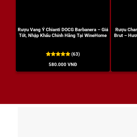
+
+
Rượu Vang Ý Chianti DOCG Barbanera – Giá
Rượu Cham
Tốt, Nhập Khẩu Chính Hãng Tại WineHome
Brut – Hươ
(63)
5.00
63
trên 5
580.000
VNĐ
đánh giá