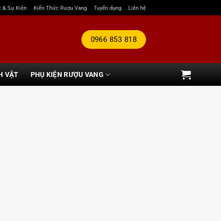
c & Sự Kiện
Kiến Thức Rượu Vang
Tuyển dụng
Liên hệ
0966 853 818
H VẬT
PHỤ KIỆN RƯỢU VANG