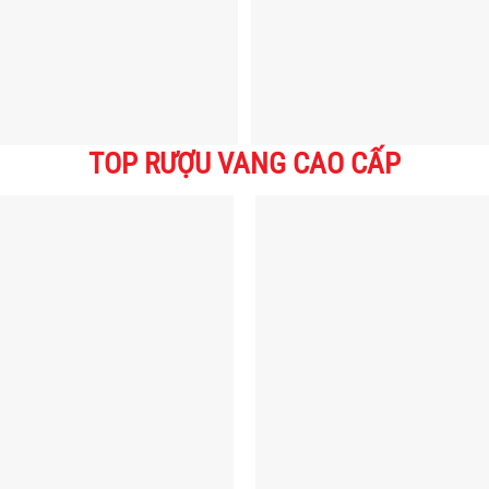
TOP RƯỢU VANG CAO CẤP