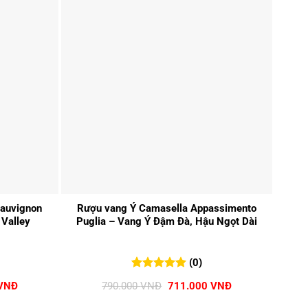
+
+
auvignon
Rượu vang Ý Camasella Appassimento
Rượu 
 Valley
Puglia – Vang Ý Đậm Đà, Hậu Ngọt Dài
M
(0)
0
0
trên 5
Giá
Giá
Giá
VNĐ
790.000
VNĐ
711.000
VNĐ
đánh giá
hiện
gốc
hiện
tại
là:
tại