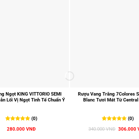
+
ng Ngọt KING VITTORIO SEMI
Rượu Vang Trắng 7Colores S
ẫn Lối Vị Ngọt Tinh Tế Chuẩn Ý
Blanc Tươi Mát Từ Central
(0)
(0)
0
0
trên 5
0
0
trên 5
Giá
280.000
VNĐ
340.000
VNĐ
306.000
đánh giá
đánh giá
gốc
là: