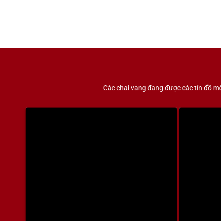
380.000 VNĐ.
là:
300.000 VNĐ.
Các chai vang đang được các tín đồ mê