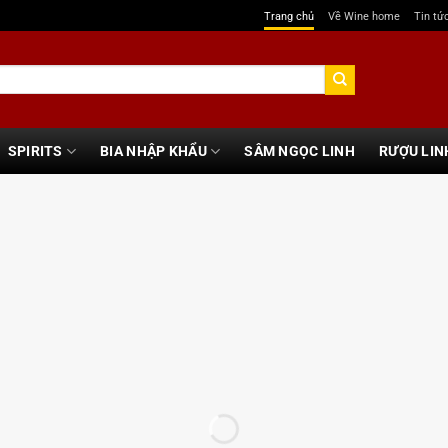
Trang chủ
Về Wine home
Tin tứ
SPIRITS
BIA NHẬP KHẨU
SÂM NGỌC LINH
RƯỢU LIN