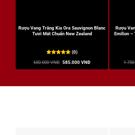
+
+
Rượu Vang Trắng Kia Ora Sauvignon Blanc
Rượu Van
Tươi Mát Chuẩn New Zealand
Emilion –
(0)
0
0
trên 5
Giá
Giá
650.000
VNĐ
585.000
VNĐ
1.750
đánh giá
gốc
hiện
là:
tại
650.000 VNĐ.
là:
585.000 VNĐ.