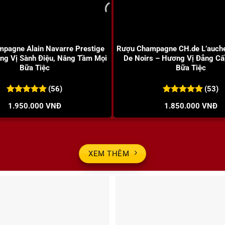
+
pagne Alain Navarre Prestige
Rượu Champagne CH.de L’auche
ng Vị Sành Điệu, Nâng Tầm Mọi
De Noirs – Hương Vị Đẳng Cấ
Bữa Tiệc
Bữa Tiệc
(56)
(53)
5.00
56
trên 5
5.00
53
trên 5
1.950.000
VNĐ
1.850.000
VNĐ
đánh giá
đánh giá
XEM THÊM