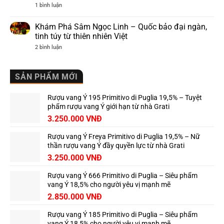
Hương
ở
1 bình luận
vị
Khám
Piemonte
Phá
trứ
Chateau
Khám Phá Sâm Ngọc Linh – Quốc bảo đại ngàn,
danh
Cap
tinh túy từ thiên nhiên Việt
de
Mourlin
ở
2 bình luận
–
Khám
Biểu
Phá
Tượng
Sâm
Grand
Ngọc
SẢN PHẨM MỚI
Cru
Linh
Classé
–
Vùng
Quốc
Saint-
Rượu vang Ý 195 Primitivo di Puglia 19,5% – Tuyệt
bảo
Émilion
đại
phẩm rượu vang Ý giới hạn từ nhà Grati
ngàn,
3.250.000
VNĐ
tinh
túy
từ
Rượu vang Ý Freya Primitivo di Puglia 19,5% – Nữ
thiên
nhiên
thần rượu vang Ý đầy quyền lực từ nhà Grati
Việt
3.250.000
VNĐ
Rượu vang Ý 666 Primitivo di Puglia – Siêu phẩm
vang Ý 18,5% cho người yêu vị mạnh mẽ
2.850.000
VNĐ
Rượu vang Ý 185 Primitivo di Puglia – Siêu phẩm
vang Ý 18,5% cho người yêu vị mạnh mẽ