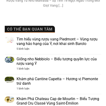
Rượu Vang Từ Nho Malvasia – Sự Tinh Tế Ngọt Ngào Trong Mỗi
Giọt Vang [...]
CÓ THỂ BẠN QUAN TÂM
Tìm hiểu vùng rượu vang Piedmont – Vùng rượu
vang hảo hạng của Ý, nơi khai sinh Barolo
ở
5 bình luận
Tìm
hiểu
vùng
Giống nho Nebbiolo – Biểu tượng quyền lực của
rượu
rượu vang Ý
vang
Piedmont
ở
1 bình luận
–
Giống
Vùng
nho
rượu
Nebbiolo
Khám phá Cantine Capetta – Hương vị Piemonte
vang
–
hảo
trứ danh
Biểu
hạng
tượng
ở
1 bình luận
của
quyền
Khám
Ý,
lực
phá
nơi
của
Cantine
khai
Khám Phá Chateau Cap de Mourlin – Biểu Tượng
rượu
Capetta
sinh
vang
Grand Cru Classé Vùng Saint-Émilion
–
Barolo
Ý