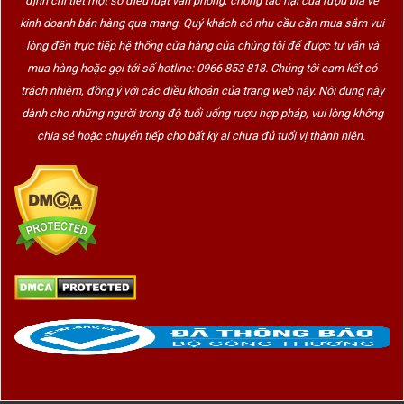
định chi tiết một số điều luật văn phòng, chống tác hại của rượu bia về
kinh doanh bán hàng qua mạng. Quý khách có nhu cầu cần mua sắm vui
lòng đến trực tiếp hệ thống cửa hàng của chúng tôi để được tư vấn và
mua hàng hoặc gọi tới số hotline: 0966 853 818. Chúng tôi cam kết có
trách nhiệm, đồng ý với các điều khoản của trang web này. Nội dung này
dành cho những người trong độ tuổi uống rượu hợp pháp, vui lòng không
chia sẻ hoặc chuyển tiếp cho bất kỳ ai chưa đủ tuổi vị thành niên.