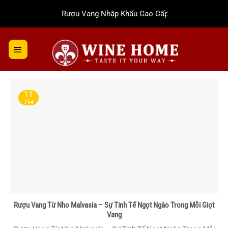
Bỏ
Rượu Vang Nhập Khẩu Cao Cấp
qua
nội
dung
11
Th4
Rượu Vang Từ Nho Malvasia – Sự Tinh Tế Ngọt Ngào Trong Mỗi Giọt
Vang