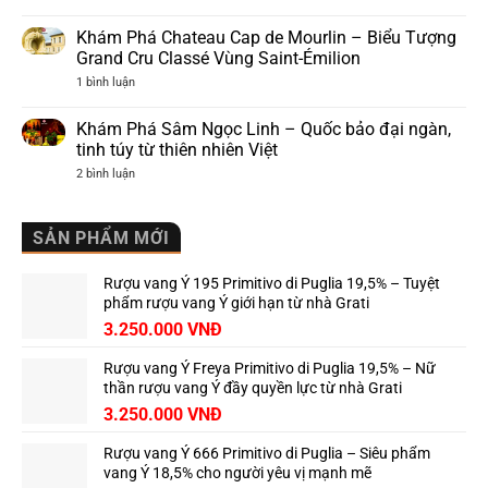
Khám
Ý,
lực
phá
nơi
của
Cantine
khai
Khám Phá Chateau Cap de Mourlin – Biểu Tượng
rượu
Capetta
sinh
vang
Grand Cru Classé Vùng Saint-Émilion
–
Barolo
Ý
Hương
ở
1 bình luận
vị
Khám
Piemonte
Phá
trứ
Chateau
Khám Phá Sâm Ngọc Linh – Quốc bảo đại ngàn,
danh
Cap
tinh túy từ thiên nhiên Việt
de
Mourlin
ở
2 bình luận
–
Khám
Biểu
Phá
Tượng
Sâm
Grand
Ngọc
SẢN PHẨM MỚI
Cru
Linh
Classé
–
Vùng
Quốc
Saint-
Rượu vang Ý 195 Primitivo di Puglia 19,5% – Tuyệt
bảo
Émilion
đại
phẩm rượu vang Ý giới hạn từ nhà Grati
ngàn,
3.250.000
VNĐ
tinh
túy
từ
Rượu vang Ý Freya Primitivo di Puglia 19,5% – Nữ
thiên
nhiên
thần rượu vang Ý đầy quyền lực từ nhà Grati
Việt
3.250.000
VNĐ
Rượu vang Ý 666 Primitivo di Puglia – Siêu phẩm
vang Ý 18,5% cho người yêu vị mạnh mẽ