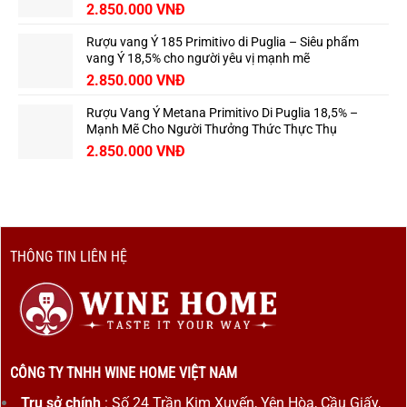
2.850.000
VNĐ
Rượu vang Ý 185 Primitivo di Puglia – Siêu phẩm
vang Ý 18,5% cho người yêu vị mạnh mẽ
2.850.000
VNĐ
Rượu Vang Ý Metana Primitivo Di Puglia 18,5% –
Mạnh Mẽ Cho Người Thưởng Thức Thực Thụ
2.850.000
VNĐ
THÔNG TIN LIÊN HỆ
CÔNG TY TNHH WINE HOME VIỆT NAM
Trụ sở chính
: Số 24 Trần Kim Xuyến, Yên Hòa, Cầu Giấy,