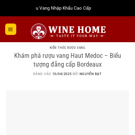
Bỏ
Rượu Vang Nhập Khẩu Cao Cấp
qua
nội
dung
KIẾN THỨC RƯỢU VANG
Khám phá rượu vang Haut Medoc – Biểu
tượng đẳng cấp Bordeaux
ĐĂNG VÀO
10/04/2025
BỞI
NGUYỄN ĐẠT