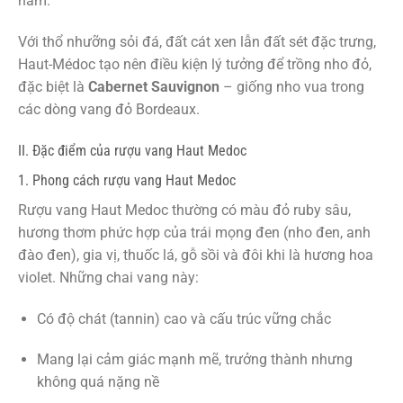
năm.
Với thổ nhưỡng sỏi đá, đất cát xen lẫn đất sét đặc trưng,
Haut-Médoc tạo nên điều kiện lý tưởng để trồng nho đỏ,
đặc biệt là
Cabernet Sauvignon
– giống nho vua trong
các dòng vang đỏ Bordeaux.
II. Đặc điểm của rượu vang Haut Medoc
1. Phong cách rượu vang Haut Medoc
Rượu vang Haut Medoc thường có màu đỏ ruby sâu,
hương thơm phức hợp của trái mọng đen (nho đen, anh
đào đen), gia vị, thuốc lá, gỗ sồi và đôi khi là hương hoa
violet. Những chai vang này:
Có độ chát (tannin) cao và cấu trúc vững chắc
Mang lại cảm giác mạnh mẽ, trưởng thành nhưng
không quá nặng nề