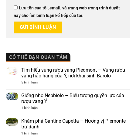
Lưu tên của tôi, email, và trang web trong trình duyệt
này cho lần bình luận kế tiếp của tôi.
CÓ THỂ BẠN QUAN TÂM
Tìm hiểu vùng rượu vang Piedmont – Vùng rượu
vang hảo hạng của Ý, nơi khai sinh Barolo
ở
5 bình luận
Tìm
hiểu
vùng
Giống nho Nebbiolo – Biểu tượng quyền lực của
rượu
rượu vang Ý
vang
Piedmont
ở
1 bình luận
–
Giống
Vùng
nho
rượu
Nebbiolo
Khám phá Cantine Capetta – Hương vị Piemonte
vang
–
hảo
trứ danh
Biểu
hạng
tượng
ở
1 bình luận
của
quyền