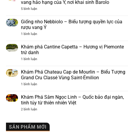
vang hảo hạng của Ý, nơi khai sinh Barolo
ở
5 bình luận
Tìm
hiểu
vùng
Giống nho Nebbiolo – Biểu tượng quyền lực của
rượu
rượu vang Ý
vang
Piedmont
ở
1 bình luận
–
Giống
Vùng
nho
rượu
Nebbiolo
Khám phá Cantine Capetta – Hương vị Piemonte
vang
–
hảo
trứ danh
Biểu
hạng
tượng
ở
1 bình luận
của
quyền
Khám
Ý,
lực
phá
nơi
của
Cantine
khai
Khám Phá Chateau Cap de Mourlin – Biểu Tượng
rượu
Capetta
sinh
vang
Grand Cru Classé Vùng Saint-Émilion
–
Barolo
Ý
Hương
ở
1 bình luận
vị
Khám
Piemonte
Phá
trứ
Chateau
Khám Phá Sâm Ngọc Linh – Quốc bảo đại ngàn,
danh
Cap
tinh túy từ thiên nhiên Việt
de
Mourlin
ở
2 bình luận
–
Khám
Biểu
Phá
Tượng
Sâm
Grand
Ngọc
SẢN PHẨM MỚI
Cru
Linh
Classé
–