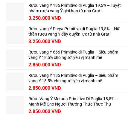
Vùng
Quốc
Saint-
Rượu vang Ý 195 Primitivo di Puglia 19,5% – Tuyệt
bảo
Émilion
đại
phẩm rượu vang Ý giới hạn từ nhà Grati
ngàn,
3.250.000
VNĐ
tinh
túy
từ
Rượu vang Ý Freya Primitivo di Puglia 19,5% – Nữ
thiên
nhiên
thần rượu vang Ý đầy quyền lực từ nhà Grati
Việt
3.250.000
VNĐ
Rượu vang Ý 666 Primitivo di Puglia – Siêu phẩm
vang Ý 18,5% cho người yêu vị mạnh mẽ
2.850.000
VNĐ
Rượu vang Ý 185 Primitivo di Puglia – Siêu phẩm
vang Ý 18,5% cho người yêu vị mạnh mẽ
2.850.000
VNĐ
Rượu Vang Ý Metana Primitivo Di Puglia 18,5% –
Mạnh Mẽ Cho Người Thưởng Thức Thực Thụ
2.850.000
VNĐ