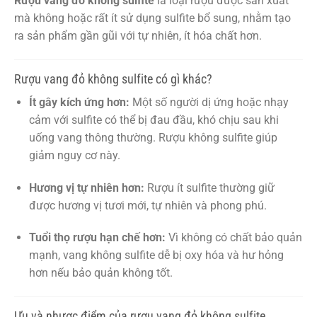
Rượu vang đỏ không sulfite
là loại rượu được sản xuất
mà không hoặc rất ít sử dụng sulfite bổ sung, nhằm tạo
ra sản phẩm gần gũi với tự nhiên, ít hóa chất hơn.
Rượu vang đỏ không sulfite có gì khác?
Ít gây kích ứng hơn:
Một số người dị ứng hoặc nhạy
cảm với sulfite có thể bị đau đầu, khó chịu sau khi
uống vang thông thường. Rượu không sulfite giúp
giảm nguy cơ này.
Hương vị tự nhiên hơn:
Rượu ít sulfite thường giữ
được hương vị tươi mới, tự nhiên và phong phú.
Tuổi thọ rượu hạn chế hơn:
Vì không có chất bảo quản
mạnh, vang không sulfite dễ bị oxy hóa và hư hỏng
hơn nếu bảo quản không tốt.
Ưu và nhược điểm của rượu vang đỏ không sulfite