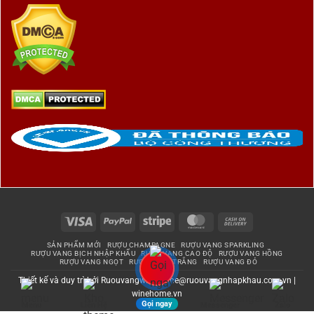
Visa
PayPal
Stripe
MasterCard
Cash
On
SẢN PHẨM MỚI
RƯỢU CHAMPAGNE
RƯỢU VANG SPARKLING
Delivery
RƯỢU VANG BỊCH NHẬP KHẨU
RƯỢU VANG CAO ĐỘ
RƯỢU VANG HỒNG
RƯỢU VANG NGỌT
RƯỢU VANG TRẮNG
RƯỢU VANG ĐỎ
Thiết kế và duy trì bởi
Ruouvangwinehome@ruouvangnhapkhau.com.vn
|
winehome.vn
Gọi ngay
Menu
Liên Hệ
Messenger
Zalo