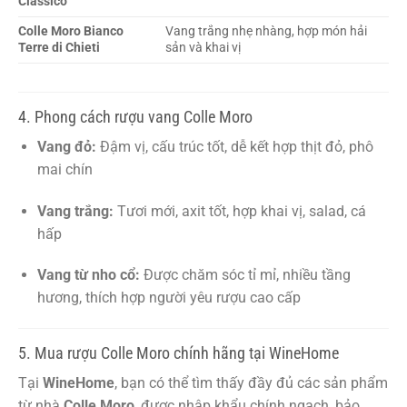
Classico
Colle Moro Bianco
Vang trắng nhẹ nhàng, hợp món hải
Terre di Chieti
sản và khai vị
4. Phong cách rượu vang Colle Moro
Vang đỏ:
Đậm vị, cấu trúc tốt, dễ kết hợp thịt đỏ, phô
mai chín
Vang trắng:
Tươi mới, axit tốt, hợp khai vị, salad, cá
hấp
Vang từ nho cổ:
Được chăm sóc tỉ mỉ, nhiều tầng
hương, thích hợp người yêu rượu cao cấp
5. Mua rượu Colle Moro chính hãng tại WineHome
Tại
WineHome
, bạn có thể tìm thấy đầy đủ các sản phẩm
từ nhà
Colle Moro
, được nhập khẩu chính ngạch, bảo