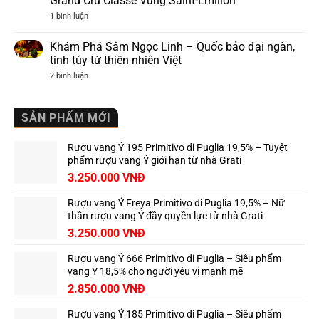
Grand Cru Classé Vùng Saint-Émilion
–
Barolo
Ý
Hương
ở
1 bình luận
vị
Khám
Piemonte
Phá
trứ
Chateau
Khám Phá Sâm Ngọc Linh – Quốc bảo đại ngàn,
danh
Cap
tinh túy từ thiên nhiên Việt
de
Mourlin
ở
2 bình luận
–
Khám
Biểu
Phá
Tượng
Sâm
Grand
Ngọc
SẢN PHẨM MỚI
Cru
Linh
Classé
–
Vùng
Quốc
Saint-
Rượu vang Ý 195 Primitivo di Puglia 19,5% – Tuyệt
bảo
Émilion
đại
phẩm rượu vang Ý giới hạn từ nhà Grati
ngàn,
3.250.000
VNĐ
tinh
túy
từ
Rượu vang Ý Freya Primitivo di Puglia 19,5% – Nữ
thiên
nhiên
thần rượu vang Ý đầy quyền lực từ nhà Grati
Việt
3.250.000
VNĐ
Rượu vang Ý 666 Primitivo di Puglia – Siêu phẩm
vang Ý 18,5% cho người yêu vị mạnh mẽ
2.850.000
VNĐ
Rượu vang Ý 185 Primitivo di Puglia – Siêu phẩm