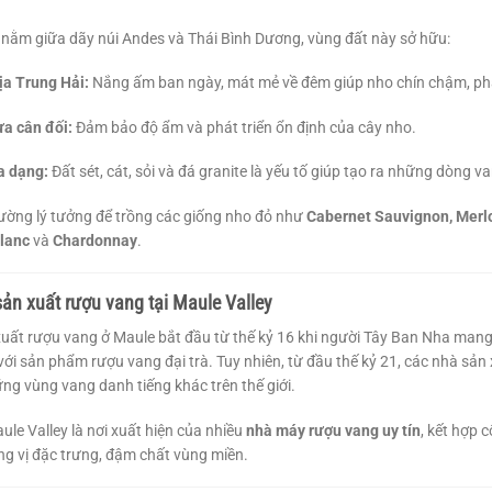
 nằm giữa dãy núi Andes và Thái Bình Dương, vùng đất này sở hữu:
ịa Trung Hải:
Nắng ấm ban ngày, mát mẻ về đêm giúp nho chín chậm, phá
a cân đối:
Đảm bảo độ ẩm và phát triển ổn định của cây nho.
a dạng:
Đất sét, cát, sỏi và đá granite là yếu tố giúp tạo ra những dòng va
rường lý tưởng để trồng các giống nho đỏ như
Cabernet Sauvignon, Merl
lanc
và
Chardonnay
.
sản xuất rượu vang tại Maule Valley
xuất rượu vang ở Maule bắt đầu từ thế kỷ 16 khi người Tây Ban Nha mang
với sản phẩm rượu vang đại trà. Tuy nhiên, từ đầu thế kỷ 21, các nhà s
ững vùng vang danh tiếng khác trên thế giới.
ule Valley là nơi xuất hiện của nhiều
nhà máy rượu vang uy tín
, kết hợp 
g vị đặc trưng, đậm chất vùng miền.