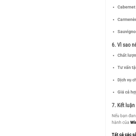
Cabernet
Carmenè
Sauvigno
6. Vì sao 
Chất lượn
Tư vấn tậ
Dịch vụ c
Giá cả hợp
7. Kết luận
Nếu bạn đang
hành của
Wi
Tất cả các s