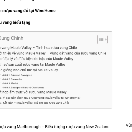
m rượu vang đỏ tại WineHome
u vang biếu tặng
Dung Chính
 vang Maule Valley – Tinh hoa rượu vang Chile
iới thiệu về vùng Maule Valley – Vùng đất vàng của rượu vang Chile
 trí địa lý và điều kiện khí hậu của Maule Valley
ịch sử sản xuất rượu vang tại Maule Valley
ác giống nho chủ lực tại Maule Valley
Cabernet Sauvignon
Carmenère
Merlot
Sauvignon Blanc và Chardonnay
ết hợp ẩm thực với rượu vang Maule Valley
6. Vì sao nên chọn mua rượu vang Maule Valley tại WineHome?
7. Kết luận – Maule Valley: Trái tim của rượu vang Chile
Vùn
ợu vang Marlborough – Biểu tượng rượu vang New Zealand