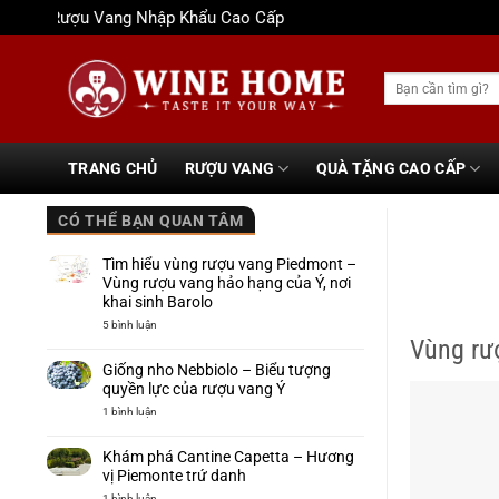
Bỏ
Rượu Vang Nhập Khẩu Cao Cấp
qua
nội
Tìm
dung
kiếm:
TRANG CHỦ
RƯỢU VANG
QUÀ TẶNG CAO CẤP
CÓ THỂ BẠN QUAN TÂM
Tìm hiểu vùng rượu vang Piedmont –
Vùng rượu vang hảo hạng của Ý, nơi
khai sinh Barolo
ở
5 bình luận
Tìm
Vùng rư
hiểu
vùng
Giống nho Nebbiolo – Biểu tượng
rượu
vang
quyền lực của rượu vang Ý
Piedmont
–
ở
1 bình luận
Vùng
Giống
rượu
nho
vang
Nebbiolo
Khám phá Cantine Capetta – Hương
hảo
–
hạng
Biểu
vị Piemonte trứ danh
của
tượng
Ý,
quyền
ở
1 bình luận