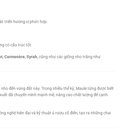
t triển hương vị phức hợp.
ng có cấu trúc tốt.
ot, Carmenère, Syrah
, cũng như các giống nho trắng như
 nho đến vùng đất này. Trong nhiều thế kỷ, Maule từng được biết
ản xuất đã chuyển mình mạnh mẽ, nâng cao chất lượng để cạnh
công nghệ hiện đại và kỹ thuật ủ rượu cổ điển, tạo ra những chai