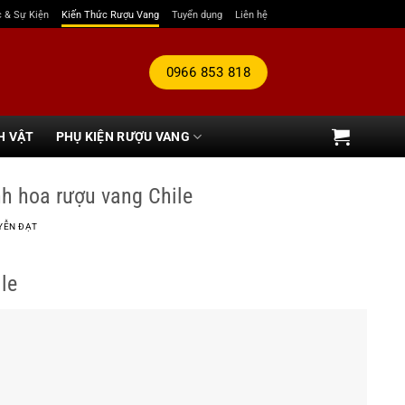
c & Sự Kiện
Kiến Thức Rượu Vang
Tuyển dụng
Liên hệ
0966 853 818
H VẬT
PHỤ KIỆN RƯỢU VANG
h hoa rượu vang Chile
YỄN ĐẠT
le