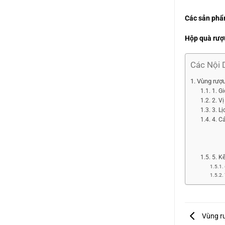
Các sản phẩ
Hộp quà rượ
Các Nội 
Vùng rượu
1. G
2. Vị
3. L
4. C
5. K
Vùng rư