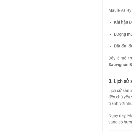
Maule Valley
Khí hậu Đ
Lượng mư
Đất đai đ
Đây là môi t
Sauvignon B
3. Lịch sử 
Lịch sử sản 
đến chủ yếu 
tranh với nh
Ngày nay, Ma
vang có hươn