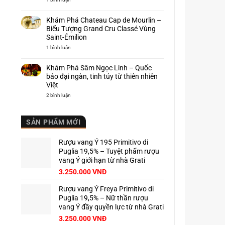
nơi
lực
Khám
khai
của
phá
sinh
rượu
Cantine
Khám Phá Chateau Cap de Mourlin –
Barolo
vang
Capetta
Ý
–
Biểu Tượng Grand Cru Classé Vùng
Hương
Saint-Émilion
vị
Piemonte
ở
1 bình luận
trứ
Khám
danh
Phá
Chateau
Khám Phá Sâm Ngọc Linh – Quốc
Cap
de
bảo đại ngàn, tinh túy từ thiên nhiên
Mourlin
Việt
–
Biểu
ở
2 bình luận
Tượng
Khám
Grand
Phá
Cru
Sâm
Classé
Ngọc
Vùng
SẢN PHẨM MỚI
Linh
Saint-
–
Émilion
Quốc
bảo
Rượu vang Ý 195 Primitivo di
đại
ngàn,
Puglia 19,5% – Tuyệt phẩm rượu
tinh
vang Ý giới hạn từ nhà Grati
túy
từ
3.250.000
VNĐ
thiên
nhiên
Việt
Rượu vang Ý Freya Primitivo di
Puglia 19,5% – Nữ thần rượu
vang Ý đầy quyền lực từ nhà Grati
3.250.000
VNĐ