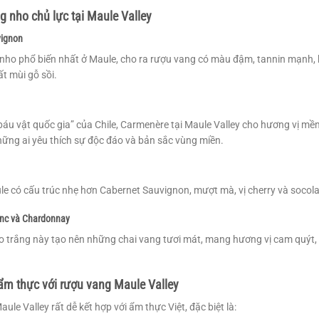
g nho chủ lực tại Maule Valley
vignon
 nho phổ biến nhất ở Maule, cho ra rượu vang có màu đậm, tannin mạnh, h
t mùi gỗ sồi.
“báu vật quốc gia” của Chile, Carmenère tại Maule Valley cho hương vị mềm
ững ai yêu thích sự độc đáo và bản sắc vùng miền.
le có cấu trúc nhẹ hơn Cabernet Sauvignon, mượt mà, vị cherry và socol
nc và Chardonnay
o trắng này tạo nên những chai vang tươi mát, mang hương vị cam quýt, 
 ẩm thực với rượu vang Maule Valley
le Valley rất dễ kết hợp với ẩm thực Việt, đặc biệt là: