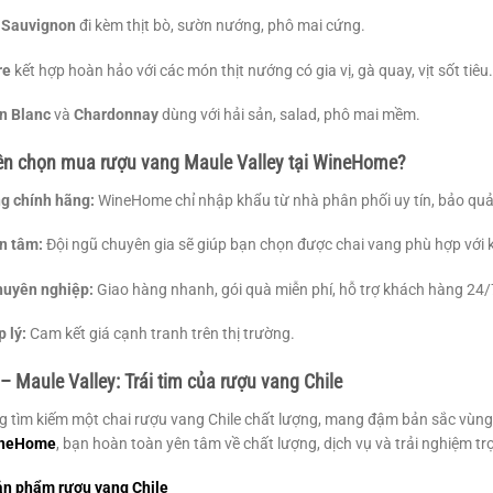
 Sauvignon
đi kèm thịt bò, sườn nướng, phô mai cứng.
re
kết hợp hoàn hảo với các món thịt nướng có gia vị, gà quay, vịt sốt tiêu.
n Blanc
và
Chardonnay
dùng với hải sản, salad, phô mai mềm.
nên chọn mua rượu vang Maule Valley tại WineHome?
g chính hãng:
WineHome chỉ nhập khẩu từ nhà phân phối uy tín, bảo quả
n tâm:
Đội ngũ chuyên gia sẽ giúp bạn chọn được chai vang phù hợp với 
huyên nghiệp:
Giao hàng nhanh, gói quà miễn phí, hỗ trợ khách hàng 24/
 lý:
Cam kết giá cạnh tranh trên thị trường.
 – Maule Valley: Trái tim của rượu vang Chile
 tìm kiếm một chai rượu vang Chile chất lượng, mang đậm bản sắc vùng 
neHome
, bạn hoàn toàn yên tâm về chất lượng, dịch vụ và trải nghiệm tr
ản phẩm rượu vang Chile