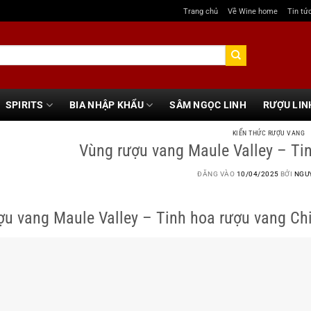
Trang chủ
Về Wine home
Tin tứ
SPIRITS
BIA NHẬP KHẨU
SÂM NGỌC LINH
RƯỢU LIN
KIẾN THỨC RƯỢU VANG
Vùng rượu vang Maule Valley – Tin
ĐĂNG VÀO
10/04/2025
BỞI
NGU
ợu vang Maule Valley – Tinh hoa rượu vang Chi