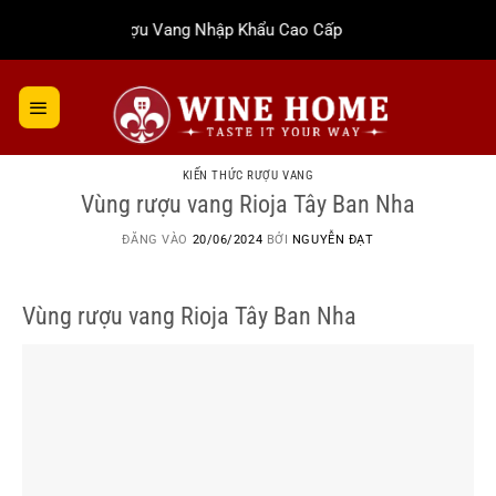
Bỏ
Rượu Vang Nhập Khẩu Cao Cấp
qua
nội
dung
KIẾN THỨC RƯỢU VANG
Vùng rượu vang Rioja Tây Ban Nha
ĐĂNG VÀO
20/06/2024
BỞI
NGUYỄN ĐẠT
Vùng rượu vang Rioja Tây Ban Nha