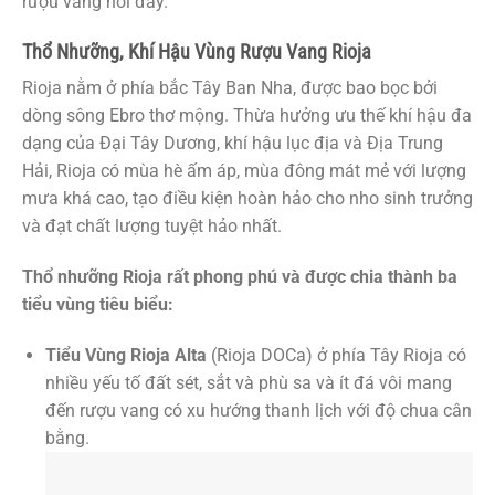
rượu vang nơi đây.
Thổ Nhưỡng, Khí Hậu Vùng Rượu Vang Rioja
Rioja nằm ở phía bắc Tây Ban Nha, được bao bọc bởi
dòng sông Ebro thơ mộng. Thừa hưởng ưu thế khí hậu đa
dạng của Đại Tây Dương, khí hậu lục địa và Địa Trung
Hải, Rioja có mùa hè ấm áp, mùa đông mát mẻ với lượng
mưa khá cao, tạo điều kiện hoàn hảo cho nho sinh trưởng
và đạt chất lượng tuyệt hảo nhất.
Thổ nhưỡng Rioja rất phong phú và được chia thành ba
tiểu vùng tiêu biểu:
Tiểu Vùng Rioja Alta
(Rioja DOCa) ở phía Tây Rioja có
nhiều yếu tố đất sét, sắt và phù sa và ít đá vôi mang
đến rượu vang có xu hướng thanh lịch với độ chua cân
bằng.