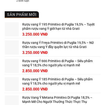
ở
2 bình luận
–
Khám
Biểu
Phá
Tượng
Sâm
Grand
Ngọc
SẢN PHẨM MỚI
Cru
Linh
Classé
–
Vùng
Quốc
Saint-
Rượu vang Ý 195 Primitivo di Puglia 19,5% – Tuyệt
bảo
Émilion
đại
phẩm rượu vang Ý giới hạn từ nhà Grati
ngàn,
3.250.000
VNĐ
tinh
túy
từ
Rượu vang Ý Freya Primitivo di Puglia 19,5% – Nữ
thiên
nhiên
thần rượu vang Ý đầy quyền lực từ nhà Grati
Việt
3.250.000
VNĐ
Rượu vang Ý 666 Primitivo di Puglia – Siêu phẩm
vang Ý 18,5% cho người yêu vị mạnh mẽ
2.850.000
VNĐ
Rượu vang Ý 185 Primitivo di Puglia – Siêu phẩm
vang Ý 18,5% cho người yêu vị mạnh mẽ
2.850.000
VNĐ
Rượu Vang Ý Metana Primitivo Di Puglia 18,5% –
Mạnh Mẽ Cho Người Thưởng Thức Thực Thụ