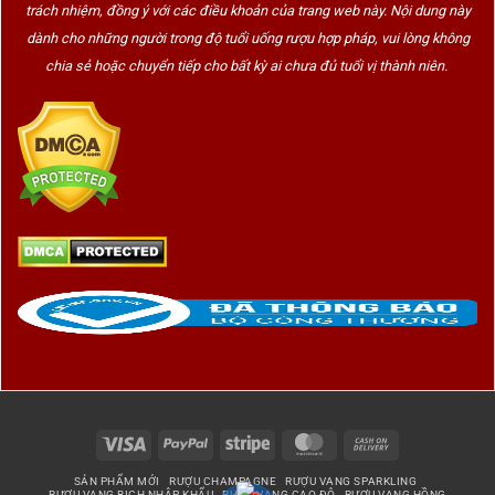
trách nhiệm, đồng ý với các điều khoản của trang web này. Nội dung này
dành cho những người trong độ tuổi uống rượu hợp pháp, vui lòng không
chia sẻ hoặc chuyển tiếp cho bất kỳ ai chưa đủ tuổi vị thành niên.
Visa
PayPal
Stripe
MasterCard
Cash
On
SẢN PHẨM MỚI
RƯỢU CHAMPAGNE
RƯỢU VANG SPARKLING
Delivery
RƯỢU VANG BỊCH NHẬP KHẨU
RƯỢU VANG CAO ĐỘ
RƯỢU VANG HỒNG