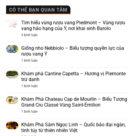
CÓ THỂ BẠN QUAN TÂM
Tìm hiểu vùng rượu vang Piedmont – Vùng rượu
vang hảo hạng của Ý, nơi khai sinh Barolo
ở
5 bình luận
Tìm
hiểu
vùng
Giống nho Nebbiolo – Biểu tượng quyền lực của
rượu
rượu vang Ý
vang
Piedmont
ở
1 bình luận
–
Giống
Vùng
nho
rượu
Nebbiolo
Khám phá Cantine Capetta – Hương vị Piemonte
vang
–
hảo
trứ danh
Biểu
hạng
tượng
ở
1 bình luận
của
quyền
Khám
Ý,
lực
phá
nơi
của
Cantine
khai
Khám Phá Chateau Cap de Mourlin – Biểu Tượng
rượu
Capetta
sinh
vang
Grand Cru Classé Vùng Saint-Émilion
–
Barolo
Ý
Hương
ở
1 bình luận
vị
Khám
Piemonte
Phá
trứ
Chateau
Khám Phá Sâm Ngọc Linh – Quốc bảo đại ngàn,
danh
Cap
tinh túy từ thiên nhiên Việt
de
Mourlin