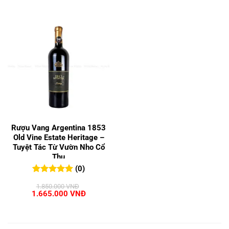
Rượu Vang Argentina 1853
Old Vine Estate Heritage –
Tuyệt Tác Từ Vườn Nho Cổ
Thụ
(0)
0
0
trên 5
1.850.000
VNĐ
đánh giá
Giá
Giá
1.665.000
VNĐ
gốc
hiện
là:
tại
1.850.000 VNĐ.
là:
1.665.000 VNĐ.