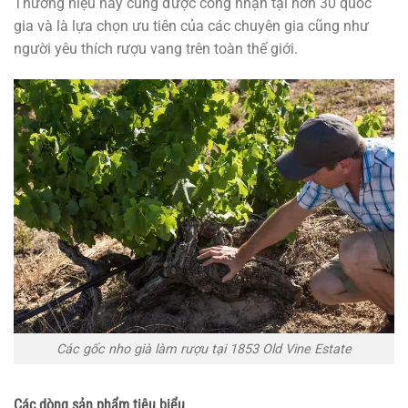
Thương hiệu này cũng được công nhận tại hơn 30 quốc
gia và là lựa chọn ưu tiên của các chuyên gia cũng như
người yêu thích rượu vang trên toàn thế giới.
Các gốc nho già làm rượu tại 1853 Old Vine Estate
Các dòng sản phẩm tiêu biểu