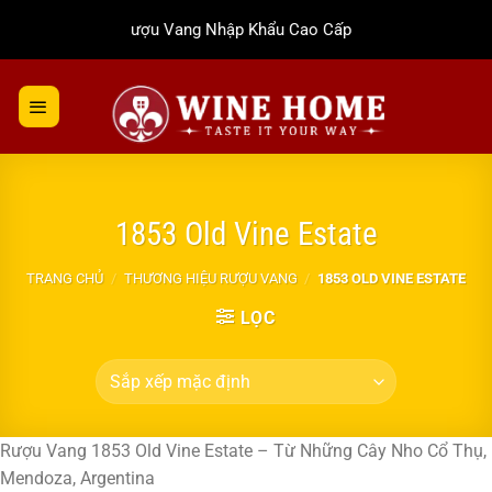
Bỏ
Rượu Vang Nhập Khẩu Cao Cấp
qua
nội
dung
1853 Old Vine Estate
TRANG CHỦ
/
THƯƠNG HIỆU RƯỢU VANG
/
1853 OLD VINE ESTATE
LỌC
Rượu Vang 1853 Old Vine Estate – Từ Những Cây Nho Cổ Thụ,
Mendoza, Argentina