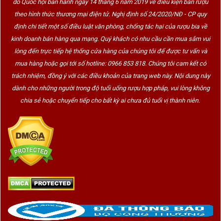
do Quốc hội ban hành ngày 14 tháng 6 năm 2019 về điều kiện bán rượu
theo hình thức thương mại điện tử. Nghị định số 24/2020/NĐ - CP quy
định chi tiết một số điều luật văn phòng, chống tác hại của rượu bia về
kinh doanh bán hàng qua mạng. Quý khách có nhu cầu cần mua sắm vui
lòng đến trực tiếp hệ thống cửa hàng của chúng tôi để được tư vấn và
mua hàng hoặc gọi tới số hotline: 0966 853 818. Chúng tôi cam kết có
trách nhiệm, đồng ý với các điều khoản của trang web này. Nội dung này
dành cho những người trong độ tuổi uống rượu hợp pháp, vui lòng không
chia sẻ hoặc chuyển tiếp cho bất kỳ ai chưa đủ tuổi vị thành niên.