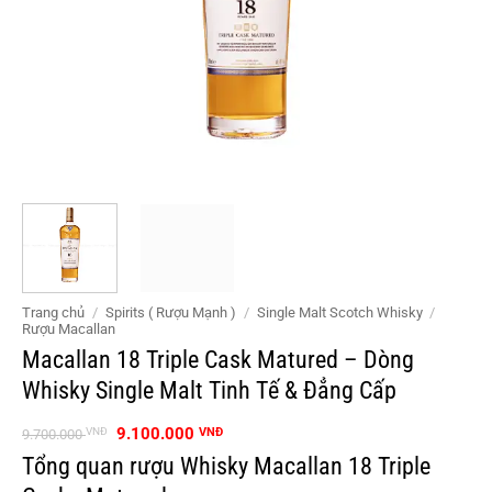
Trang chủ
/
Spirits ( Rượu Mạnh )
/
Single Malt Scotch Whisky
/
Rượu Macallan
Macallan 18 Triple Cask Matured – Dòng
Whisky Single Malt Tinh Tế & Đẳng Cấp
Giá
Giá
9.100.000
VNĐ
VNĐ
9.700.000
gốc
hiện
Tổng quan rượu Whisky Macallan 18 Triple
là:
tại
9.700.000 VNĐ.
là: