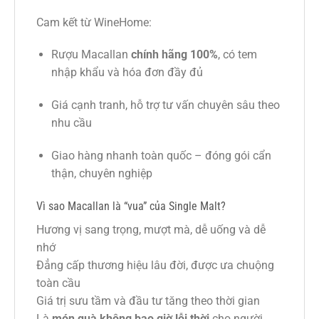
Cam kết từ WineHome:
Rượu Macallan
chính hãng 100%
, có tem
nhập khẩu và hóa đơn đầy đủ
Giá cạnh tranh, hỗ trợ tư vấn chuyên sâu theo
nhu cầu
Giao hàng nhanh toàn quốc – đóng gói cẩn
thận, chuyên nghiệp
Vì sao Macallan là “vua” của Single Malt?
Hương vị sang trọng, mượt mà, dễ uống và dễ
nhớ
Đẳng cấp thương hiệu lâu đời, được ưa chuộng
toàn cầu
Giá trị sưu tầm và đầu tư tăng theo thời gian
Là
món quà không bao giờ lỗi thời
cho người