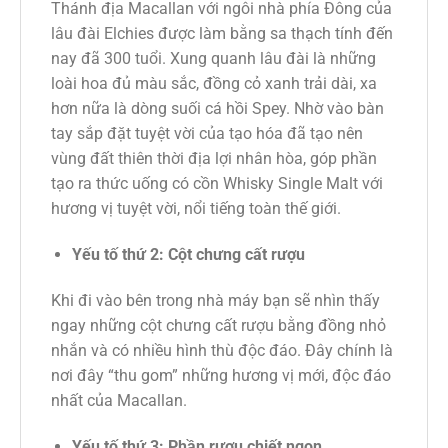
Thánh địa Macallan với ngôi nhà phía Đông của
lâu đài Elchies được làm bằng sa thạch tính đến
nay đã 300 tuổi. Xung quanh lâu đài là những
loài hoa đủ màu sắc, đồng cỏ xanh trải dài, xa
hơn nữa là dòng suối cá hồi Spey. Nhờ vào bàn
tay sắp đặt tuyệt vời của tạo hóa đã tạo nên
vùng đất thiên thời địa lợi nhân hòa, góp phần
tạo ra thức uống có cồn Whisky Single Malt với
hương vị tuyệt vời, nổi tiếng toàn thế giới.
Yếu tố thứ 2: Cột chưng cất rượu
Khi đi vào bên trong nhà máy bạn sẽ nhìn thấy
ngay những cột chưng cất rượu bằng đồng nhỏ
nhắn và có nhiều hình thù độc đáo. Đây chính là
nơi đây “thu gom” những hương vị mới, độc đáo
nhất của Macallan.
Yếu tố thứ 3: Phần rượu chiết ngon