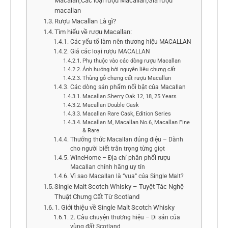
Macalan,Các loại rượu Macallan,Giá rượu
macallan
Rượu Macallan Là gì?
Tìm hiểu về rượu Macallan:
Các yếu tố làm nên thương hiệu MACALLAN
Giá các loại rượu MACALLAN
Phụ thuộc vào các dòng rượu Macallan
Ảnh hưởng bởi nguyên liệu chưng cất
Thùng gỗ chưng cất rượu Macallan
Các dòng sản phẩm nổi bật của Macallan
Macallan Sherry Oak 12, 18, 25 Years
Macallan Double Cask
Macallan Rare Cask, Edition Series
Macallan M, Macallan No.6, Macallan Fine
& Rare
Thưởng thức Macallan đúng điệu – Dành
cho người biết trân trọng từng giọt
WineHome – Địa chỉ phân phối rượu
Macallan chính hãng uy tín
Vì sao Macallan là “vua” của Single Malt?
Single Malt Scotch Whisky – Tuyệt Tác Nghệ
Thuật Chưng Cất Từ Scotland
1. Giới thiệu về Single Malt Scotch Whisky
2. Câu chuyện thương hiệu – Di sản của
vùng đất Scotland