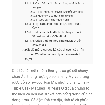
3. Đặc điểm nổi bật của Single Malt Scotch
Whisky
Tinh khiết từ nguyên liệu đến quy trình
Hương vị đặc trưng từng vùng:
Rượu dành cho người sành:
4. Tại sao Single Malt là lựa chọn xứng
tầm?
5. Mua Single Malt Chính Hãng ở đâu? –
WineHome Gợi Ý Cho Bạn!
6. Cách thưởng thức Single Malt chuẩn
chuyên gia
Hãy để mỗi giọt rượu kể câu chuyện của mình
– cùng WineHome nâng ly vì đam mê đích
thực!
Chế tác từ một nhóm thùng rượu gỗ sồi sherry
châu Âu, thùng rượu gỗ sồi sherry Mỹ và thùng
rượu gỗ sồi ex-bourbon Mỹ, những chai whisky
Triple Cask Matured 18 Years Old của chúng tôi
thể hiện và nêu bật sự kết hợp sống động của ba
dòng rượu. Có đặc tính êm dịu, tinh tế và phức