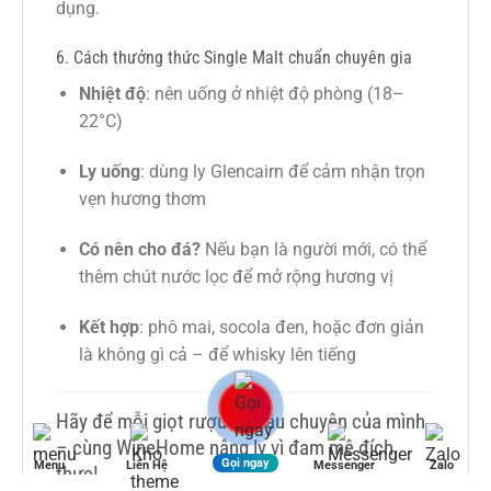
dụng.
6. Cách thưởng thức Single Malt chuẩn chuyên gia
Nhiệt độ
: nên uống ở nhiệt độ phòng (18–
22°C)
Ly uống
: dùng ly Glencairn để cảm nhận trọn
vẹn hương thơm
Có nên cho đá?
Nếu bạn là người mới, có thể
thêm chút nước lọc để mở rộng hương vị
Kết hợp
: phô mai, socola đen, hoặc đơn giản
là không gì cả – để whisky lên tiếng
Hãy để mỗi giọt rượu kể câu chuyện của mình
– cùng WineHome nâng ly vì đam mê đích
Gọi ngay
Menu
Liên Hệ
Messenger
Zalo
thực!