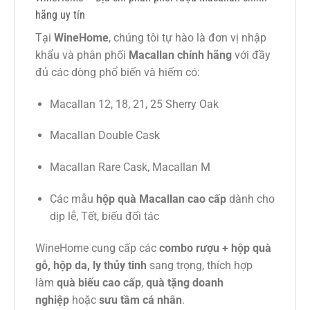
hãng uy tín
Tại
WineHome
, chúng tôi tự hào là đơn vị nhập
khẩu và phân phối
Macallan chính hãng
với đầy
đủ các dòng phổ biến và hiếm có:
Macallan 12, 18, 21, 25 Sherry Oak
Macallan Double Cask
Macallan Rare Cask, Macallan M
Các mẫu
hộp quà Macallan cao cấp
dành cho
dịp lễ, Tết, biếu đối tác
WineHome cung cấp các
combo rượu + hộp quà
gỗ, hộp da, ly thủy tinh
sang trọng, thích hợp
làm
quà biếu cao cấp
,
quà tặng doanh
nghiệp
hoặc
sưu tầm cá nhân
.