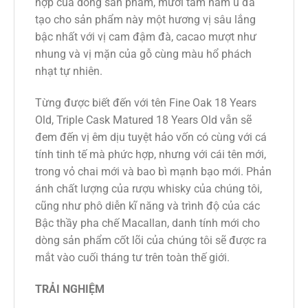
hợp của dòng sản phẩm, mười tám năm ủ đã
tạo cho sản phẩm này một hương vị sâu lắng
bậc nhất với vị cam đậm đà, cacao mượt như
nhung và vị mặn của gỗ cùng màu hổ phách
nhạt tự nhiên.
Từng được biết đến với tên Fine Oak 18 Years
Old, Triple Cask Matured 18 Years Old vẫn sẽ
đem đến vị êm dịu tuyệt hảo vốn có cùng với cá
tính tinh tế mà phức hợp, nhưng với cái tên mới,
trong vỏ chai mới và bao bì mạnh bạo mới. Phản
ánh chất lượng của rượu whisky của chúng tôi,
cũng như phô diễn kĩ năng và trình độ của các
Bậc thầy pha chế Macallan, danh tính mới cho
dòng sản phẩm cốt lõi của chúng tôi sẽ được ra
mắt vào cuối tháng tư trên toàn thế giới.
TRẢI NGHIỆM