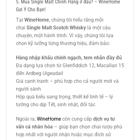
5. Mua Single Malt Chính Hãng ở đâu? – WineHome
Gợi Ý Cho Bạn!
Tại
WineHome
, chúng tôi hiểu rằng mỗi
chai
Single Malt Scotch Whisky
là một câu
chuyện, một hành trình. Vì vậy, chúng tôi lựa
chọn kỹ lưỡng từng thương hiệu, đảm bảo:
Hàng nhập khẩu chính ngạch, tem nhãn đầy đủ
Đa dạng lựa chọn từ Glenfiddich 12, Macallan 15
đến Ardbeg Uigeadail
Giá cạnh tranh – phù hợp cho cả người mới và
người sành
Hộp quà biếu sang trọng, thiết kế tinh tế – lý
tưởng cho dịp Tết, sinh nhật, đối tác
Ngoài ra,
WineHome
còn cung cấp
dịch vụ tư
vấn cá nhân hóa
– giúp bạn chọn chai rượu phù
hợp nhất với người nhận hoặc mục đích sử