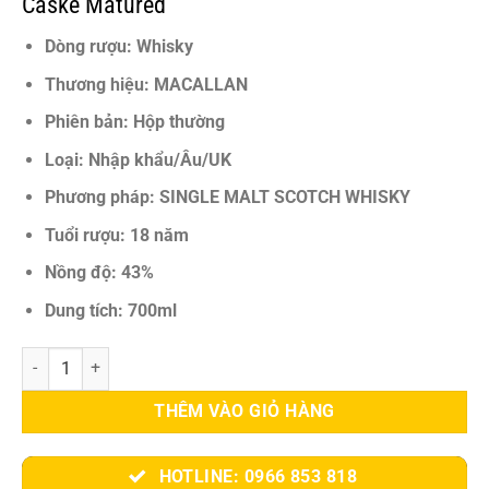
Caske Matured
9.100.000 VNĐ.
Dòng rượu: Whisky
Thương hiệu: MACALLAN
Phiên bản: Hộp thường
Loại: Nhập khẩu/Âu/UK
Phương pháp: SINGLE MALT SCOTCH WHISKY
Tuổi rượu: 18 năm
Nồng độ: 43%
Dung tích: 700ml
Macallan 18 Triple Cask Matured – Dòng Whisky Single Malt Tinh T
THÊM VÀO GIỎ HÀNG
HOTLINE: 0966 853 818