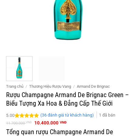
Trang chủ
/
Thương Hiệu Rượu Vang
/
Armand De Brignac
Rượu Champagne Armand De Brignac Green –
Biểu Tượng Xa Hoa & Đẳng Cấp Thế Giới
(
36
đánh giá từ khách hàng)
1
đã bán
5.00
Giá
Giá
5.00
36
trên 5
10.400.000
VNĐ
VNĐ
11.700.000
gốc
hiện
đánh giá
Tổng quan rượu Champagne Armand De
là:
tại