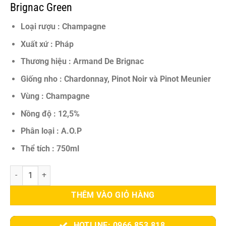
11.700.000 VNĐ.
là:
Brignac Green
10.400.000 VNĐ.
Loại rượu : Champagne
Xuất xứ : Pháp
Thương hiệu : Armand De Brignac
Giống nho : Chardonnay, Pinot Noir và Pinot Meunier
Vùng : Champagne
Nồng độ : 12,5%
Phân loại : A.O.P
Thể tích : 750ml
Rượu Champagne Armand De Brignac Green - Biểu Tượng Xa Hoa & 
THÊM VÀO GIỎ HÀNG
HOTLINE: 0966 853 818