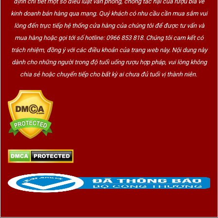
định chi tiết một số điều luật văn phòng, chống tác hại của rượu bia về
kinh doanh bán hàng qua mạng. Quý khách có nhu cầu cần mua sắm vui
lòng đến trực tiếp hệ thống cửa hàng của chúng tôi để được tư vấn và
mua hàng hoặc gọi tới số hotline: 0966 853 818. Chúng tôi cam kết có
trách nhiệm, đồng ý với các điều khoản của trang web này. Nội dung này
dành cho những người trong độ tuổi uống rượu hợp pháp, vui lòng không
chia sẻ hoặc chuyển tiếp cho bất kỳ ai chưa đủ tuổi vị thành niên.