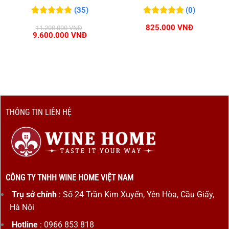
(35)
(0)
5.00
35
trên 5
0
0
trên 5
825.000
VNĐ
11.200.000
VNĐ
đánh giá
đánh giá
Giá
Giá
9.600.000
VNĐ
gốc
hiện
là:
tại
11.200.000 VNĐ.
là:
9.600.000 VNĐ.
THÔNG TIN LIÊN HỆ
CÔNG TY TNHH WINE HOME VIỆT NAM
Trụ sở chính
: Số 24 Trần Kim Xuyến, Yên Hòa, Cầu Giấy,
Hà Nội
Hotline
: 0966 853 818