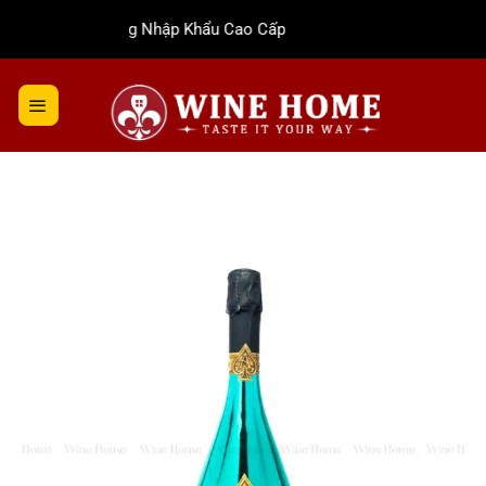
Bỏ
Rượu Vang Nhập Khẩu Cao Cấp
qua
nội
dung