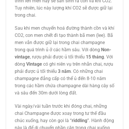
trình lên men này sẽ sản sinh ra cồn và khí CO2.
Tuy nhiên, lúc này lượng khí CO2 sẽ được giữ lại
trong chai.
Sau khi men chuyển hoá đường thành cồn và khí
CO2, con men chết đi tạo thành bã men (lee). Bã
men vẫn được giữ lại trong chai champagne
trong quá trình ủ ở các hầm sâu. Với dòng
Non-
vintage
, rượu phải được ủ tối thiểu
15 tháng
. Với
dòng
Vintage
có ghi niên vụ trên nhãn chai, rượu
phải được ủ tối thiểu
3 năm
. Có những chai
champagne đẳng cấp có thể ủ đến 8-10 năm
trong các hầm chứa champagne dài hàng cây số
và sâu đến 30m dưới lòng đất.
Vài ngày/vài tuần trước khi đóng chai, những
chai Champagne được xoay trong tư thế đầu
chúc xuống, hay còn gọi là “
riddling
”. Hành động
này là để di chuyển phần cặn trong chai xuống