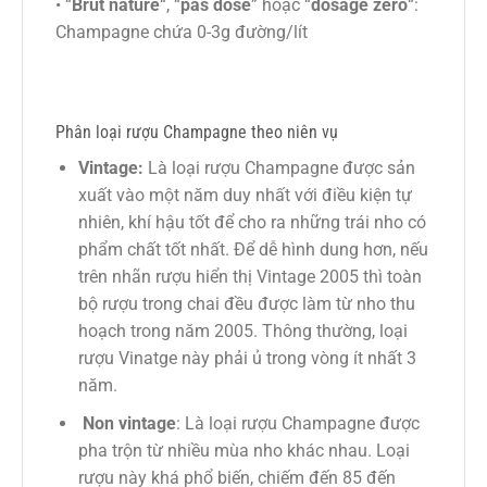
• “
Brut nature
“, “
pas dosé
” hoặc “
dosage zéro
“:
Champagne chứa 0-3g đường/lít
Phân loại rượu Champagne theo niên vụ
Vintage:
Là loại rượu Champagne được sản
xuất vào một năm duy nhất với điều kiện tự
nhiên, khí hậu tốt để cho ra những trái nho có
phẩm chất tốt nhất. Để dễ hình dung hơn, nếu
trên nhãn rượu hiển thị Vintage 2005 thì toàn
bộ rượu trong chai đều được làm từ nho thu
hoạch trong năm 2005. Thông thường, loại
rượu Vinatge này phải ủ trong vòng ít nhất 3
năm.
Non vintage
: Là loại rượu Champagne được
pha trộn từ nhiều mùa nho khác nhau. Loại
rượu này khá phổ biến, chiếm đến 85 đến