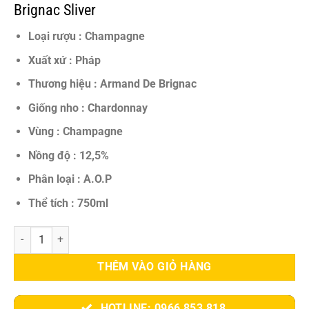
11.150.000 VNĐ.
là:
Brignac Sliver
9.800.000 VNĐ.
Loại rượu : Champagne
Xuất xứ : Pháp
Thương hiệu : Armand De Brignac
Giống nho : Chardonnay
Vùng : Champagne
Nồng độ : 12,5%
Phân loại : A.O.P
Thể tích : 750ml
Rượu Champagne Armand De Brignac Sliver - Biểu Tượng Xa Hoa & 
THÊM VÀO GIỎ HÀNG
HOTLINE: 0966 853 818