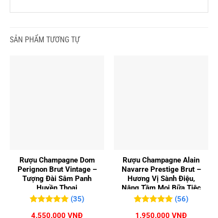
SẢN PHẨM TƯƠNG TỰ
Rượu Champagne Dom
Rượu Champagne Alain
Perignon Brut Vintage –
Navarre Prestige Brut –
Tượng Đài Sâm Panh
Hương Vị Sành Điệu,
Huyền Thoại
Nâng Tầm Mọi Bữa Tiệc
(35)
(56)
5.00
35
trên 5
5.00
56
trên 5
4.550.000
VNĐ
1.950.000
VNĐ
đánh giá
đánh giá