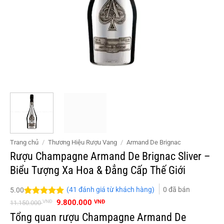
Trang chủ
/
Thương Hiệu Rượu Vang
/
Armand De Brignac
Rượu Champagne Armand De Brignac Sliver –
Biểu Tượng Xa Hoa & Đẳng Cấp Thế Giới
(
41
đánh giá từ khách hàng)
0
đã bán
5.00
Giá
Giá
5.00
41
trên 5
9.800.000
VNĐ
VNĐ
11.150.000
gốc
hiện
đánh giá
Tổng quan rượu Champagne Armand De
là:
tại