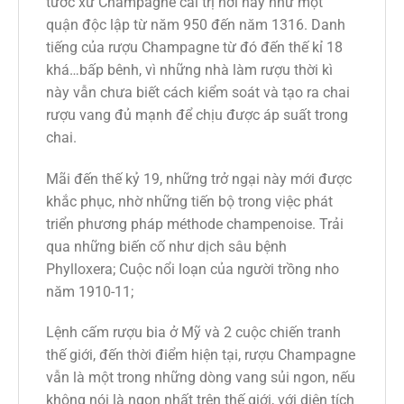
tước xứ Champagne cai trị nơi này như một
quận độc lập từ năm 950 đến năm 1316. Danh
tiếng của rượu Champagne từ đó đến thế kỉ 18
khá…bấp bênh, vì những nhà làm rượu thời kì
này vẫn chưa biết cách kiểm soát và tạo ra chai
rượu vang đủ mạnh để chịu được áp suất trong
chai.
Mãi đến thế kỷ 19, những trở ngại này mới được
khắc phục, nhờ những tiến bộ trong việc phát
triển phương pháp méthode champenoise. Trải
qua những biến cố như dịch sâu bệnh
Phylloxera; Cuộc nổi loạn của người trồng nho
năm 1910-11;
Lệnh cấm rượu bia ở Mỹ và 2 cuộc chiến tranh
thế giới, đến thời điểm hiện tại, rượu Champagne
vẫn là một trong những dòng vang sủi ngon, nếu
không nói là ngon nhất trên thế giới, với diện tích