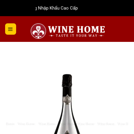
Bỏ
Rượu Vang Nhập Khẩu Cao Cấp
qua
nội
dung