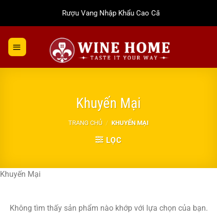
Bỏ
Rượu Vang Nhập Khẩu Cao Cấp
qua
nội
dung
Khuyến Mại
TRANG CHỦ
/
KHUYẾN MẠI
LỌC
Khuyến Mại
Không tìm thấy sản phẩm nào khớp với lựa chọn của bạn.