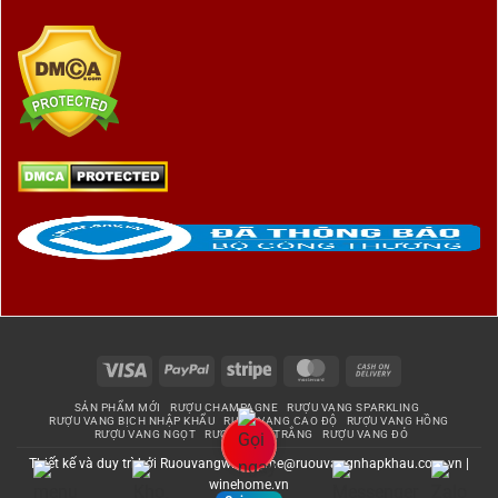
Visa
PayPal
Stripe
MasterCard
Cash
On
SẢN PHẨM MỚI
RƯỢU CHAMPAGNE
RƯỢU VANG SPARKLING
Delivery
RƯỢU VANG BỊCH NHẬP KHẨU
RƯỢU VANG CAO ĐỘ
RƯỢU VANG HỒNG
RƯỢU VANG NGỌT
RƯỢU VANG TRẮNG
RƯỢU VANG ĐỎ
Thiết kế và duy trì bởi
Ruouvangwinehome@ruouvangnhapkhau.com.vn
|
winehome.vn