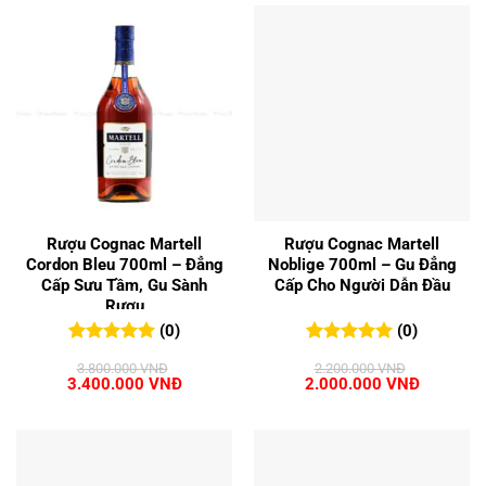
Rượu Cognac Martell
Rượu Cognac Martell
Cordon Bleu 700ml – Đẳng
Noblige 700ml – Gu Đẳng
Cấp Sưu Tầm, Gu Sành
Cấp Cho Người Dẫn Đầu
Rượu
(0)
(0)
0
0
trên 5
0
0
trên 5
3.800.000
VNĐ
2.200.000
VNĐ
đánh giá
đánh giá
Giá
Giá
Giá
Giá
3.400.000
VNĐ
2.000.000
VNĐ
gốc
hiện
gốc
hiện
là:
tại
là:
tại
3.800.000 VNĐ.
là:
2.200.000 VNĐ.
là:
3.400.000 VNĐ.
2.000.00