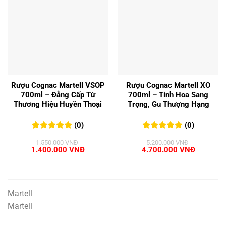
Rượu Cognac Martell VSOP
Rượu Cognac Martell XO
700ml – Đẳng Cấp Từ
700ml – Tinh Hoa Sang
Thương Hiệu Huyền Thoại
Trọng, Gu Thượng Hạng
(0)
(0)
0
0
trên 5
0
0
trên 5
1.550.000
VNĐ
5.200.000
VNĐ
đánh giá
đánh giá
Giá
Giá
Giá
Giá
1.400.000
VNĐ
4.700.000
VNĐ
gốc
hiện
gốc
hiện
là:
tại
là:
tại
1.550.000 VNĐ.
là:
5.200.000 VNĐ.
là:
1.400.000 VNĐ.
4.700.00
Martell
Martell