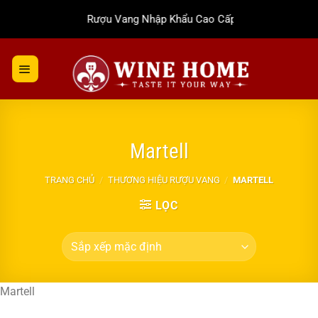
Bỏ
Rượu Vang Nhập Khẩu Cao Cấp
qua
nội
dung
Martell
TRANG CHỦ
/
THƯƠNG HIỆU RƯỢU VANG
/
MARTELL
LỌC
Martell