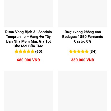
Rượu Vang Bịch 3L Santinio
Rượu vang không cồn
Tempranillo – Vang Đỏ Tây
Bodegas 1850 Fernando
Ban Nha Mềm Mại, Giá Tốt
Castro 0%
Cho Mọi Bữa Tiệc
(60)
(34)
5.00
60
trên 5
5.00
34
trên 5
680.000
VNĐ
380.000
VNĐ
đánh giá
đánh giá