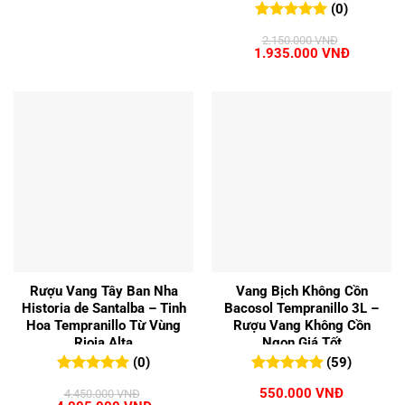
(0)
0
0
trên 5
2.150.000
VNĐ
đánh giá
Giá
Giá
1.935.000
VNĐ
gốc
hiện
là:
tại
2.150.000 VNĐ.
là:
1.935.00
Rượu Vang Tây Ban Nha
Vang Bịch Không Cồn
Historia de Santalba – Tinh
Bacosol Tempranillo 3L –
Hoa Tempranillo Từ Vùng
Rượu Vang Không Cồn
Rioja Alta
Ngon Giá Tốt
(0)
(59)
0
0
trên 5
5.00
59
trên 5
550.000
VNĐ
4.450.000
VNĐ
đánh giá
đánh giá