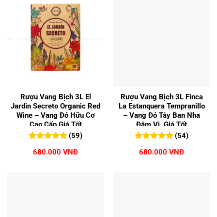
Rượu Vang Bịch 3L El
Rượu Vang Bịch 3L Finca
Jardin Secreto Organic Red
La Estanquera Tempranillo
Wine – Vang Đỏ Hữu Cơ
– Vang Đỏ Tây Ban Nha
Cao Cấp Giá Tốt
Đậm Vị, Giá Tốt
(59)
(54)
5.00
59
trên 5
5.00
54
trên 5
680.000
VNĐ
680.000
VNĐ
đánh giá
đánh giá