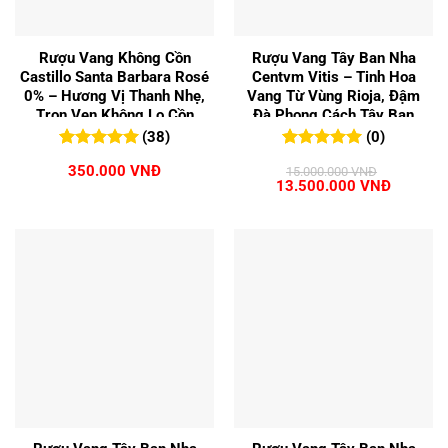
Rượu Vang Không Cồn
Rượu Vang Tây Ban Nha
Castillo Santa Barbara Rosé
Centvm Vitis – Tinh Hoa
0% – Hương Vị Thanh Nhẹ,
Vang Từ Vùng Rioja, Đậm
Trọn Vẹn Không Lo Cồn
Đà Phong Cách Tây Ban
Nha
(38)
(0)
5.00
38
trên 5
0
0
trên 5
350.000
VNĐ
15.000.000
VNĐ
đánh giá
đánh giá
Giá
Giá
13.500.000
VNĐ
gốc
hiện
là:
tại
15.000.000 VNĐ.
là:
13.500.