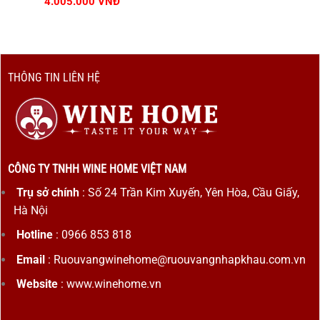
Giá
Giá
4.005.000
VNĐ
gốc
hiện
là:
tại
4.450.000 VNĐ.
là:
4.005.000 VNĐ.
THÔNG TIN LIÊN HỆ
CÔNG TY TNHH WINE HOME VIỆT NAM
Trụ sở chính
: Số 24 Trần Kim Xuyến, Yên Hòa, Cầu Giấy,
Hà Nội
Hotline
: 0966 853 818
Email
: Ruouvangwinehome@ruouvangnhapkhau.com.vn
Website
: www.winehome.vn