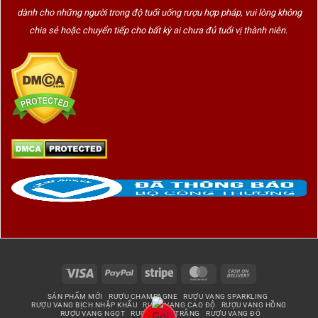
dành cho những người trong độ tuổi uống rượu hợp pháp, vui lòng không
chia sẻ hoặc chuyển tiếp cho bất kỳ ai chưa đủ tuổi vị thành niên.
Visa
PayPal
Stripe
MasterCard
Cash
On
SẢN PHẨM MỚI
RƯỢU CHAMPAGNE
RƯỢU VANG SPARKLING
Delivery
RƯỢU VANG BỊCH NHẬP KHẨU
RƯỢU VANG CAO ĐỘ
RƯỢU VANG HỒNG
RƯỢU VANG NGỌT
RƯỢU VANG TRẮNG
RƯỢU VANG ĐỎ