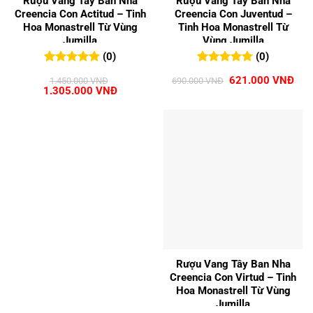
Rượu Vang Tây Ban Nha
Rượu Vang Tây Ban Nha
Creencia Con Actitud – Tinh
Creencia Con Juventud –
Hoa Monastrell Từ Vùng
Tinh Hoa Monastrell Từ
Jumilla
Vùng Jumilla
(0)
(0)
0
0
trên 5
0
0
trên 5
Giá
Giá
621.000
VNĐ
1.450.000
VNĐ
690.000
VNĐ
đánh giá
đánh giá
Giá
Giá
gốc
hiện
1.305.000
VNĐ
gốc
hiện
là:
tại
là:
tại
690.000 VNĐ.
là:
1.450.000 VNĐ.
là:
621
1.305.000 VNĐ.
Rượu Vang Tây Ban Nha
Creencia Con Virtud – Tinh
Hoa Monastrell Từ Vùng
Jumilla