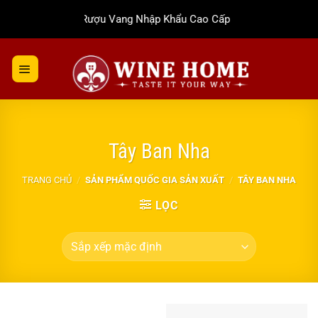
Bỏ
Rượu Vang Nhập Khẩu Cao Cấp
qua
nội
dung
Tây Ban Nha
TRANG CHỦ
/
SẢN PHẨM QUỐC GIA SẢN XUẤT
/
TÂY BAN NHA
LỌC