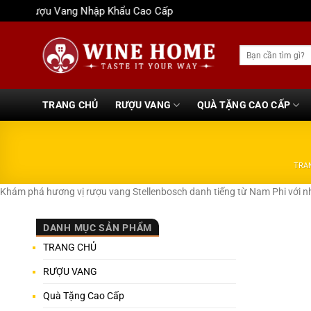
Bỏ
Rượu Vang Nhập Khẩu Cao Cấp
qua
nội
Tìm
dung
kiếm:
TRANG CHỦ
RƯỢU VANG
QUÀ TẶNG CAO CẤP
TRA
Khám phá hương vị rượu vang Stellenbosch danh tiếng từ Nam Phi với n
DANH MỤC SẢN PHẨM
TRANG CHỦ
RƯỢU VANG
Quà Tặng Cao Cấp