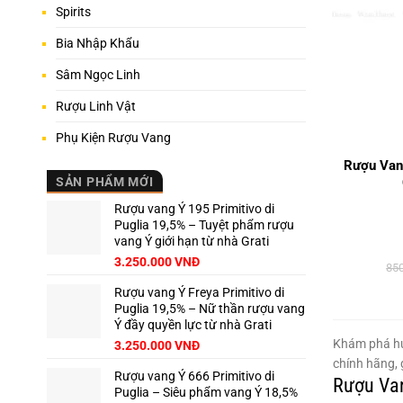
Spirits
Bia Nhập Khẩu
Sâm Ngọc Linh
Rượu Linh Vật
+
Phụ Kiện Rượu Vang
Rượu Van
SẢN PHẨM MỚI
Rượu vang Ý 195 Primitivo di
Puglia 19,5% – Tuyệt phẩm rượu
vang Ý giới hạn từ nhà Grati
3.250.000
VNĐ
85
Rượu vang Ý Freya Primitivo di
Puglia 19,5% – Nữ thần rượu vang
Ý đầy quyền lực từ nhà Grati
Khám phá hư
3.250.000
VNĐ
chính hãng, 
Rượu vang Ý 666 Primitivo di
Rượu Van
Puglia – Siêu phẩm vang Ý 18,5%