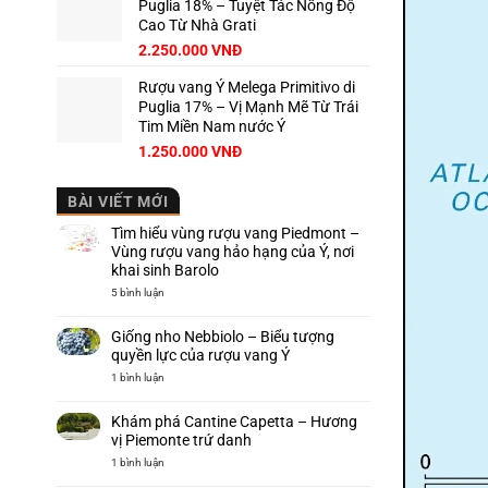
Puglia 18% – Tuyệt Tác Nồng Độ
Cao Từ Nhà Grati
2.250.000
VNĐ
Rượu vang Ý Melega Primitivo di
Puglia 17% – Vị Mạnh Mẽ Từ Trái
Tim Miền Nam nước Ý
1.250.000
VNĐ
BÀI VIẾT MỚI
Tìm hiểu vùng rượu vang Piedmont –
Vùng rượu vang hảo hạng của Ý, nơi
khai sinh Barolo
ở
5 bình luận
Tìm
hiểu
vùng
Giống nho Nebbiolo – Biểu tượng
rượu
vang
quyền lực của rượu vang Ý
Piedmont
–
ở
1 bình luận
Vùng
Giống
rượu
nho
vang
Nebbiolo
Khám phá Cantine Capetta – Hương
hảo
–
hạng
Biểu
vị Piemonte trứ danh
của
tượng
Ý,
quyền
ở
1 bình luận
nơi
lực
Khám
khai
của
phá