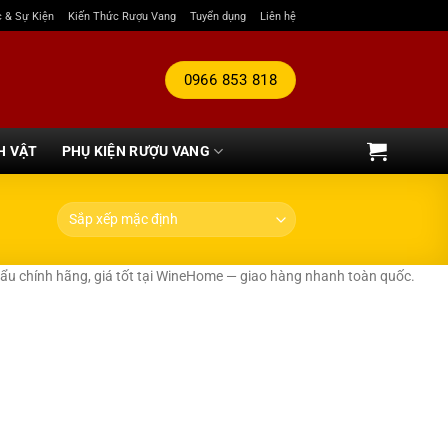
c & Sự Kiện
Kiến Thức Rượu Vang
Tuyển dụng
Liên hệ
0966 853 818
H VẬT
PHỤ KIỆN RƯỢU VANG
u chính hãng, giá tốt tại WineHome — giao hàng nhanh toàn quốc.