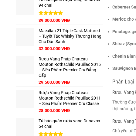
94 chai
65.000.000 VNĐ.
là:
Cabernet S
62.500.000 VNĐ.
Merlot
: cho
Giá
Được xếp
Giá
39.000.000
VNĐ
hạng
5.00
gốc
hiện
5 sao
Macallan 21 Triple Cask Matured
là:
tại
Pinotage
: g
– Tuyệt Tác Whisky Thượng Hạng
42.500.000 VNĐ.
là:
Cho Dân Sành
39.000.000 VNĐ.
Shiraz (Syra
Giá
Giá
32.000.000
VNĐ
gốc
hiện
Chenin Blan
Rượu Vang Pháp Chateau
là:
tại
Mouton Rothschild Pauillac 2015
35.000.000 VNĐ.
là:
Sauvignon B
– Siêu Phẩm Premier Cru Đẳng
32.000.000 VNĐ.
Cấp
Phân Loại 
29.500.000
VNĐ
Rượu Vang 
Rượu Vang Pháp Chateau
Mouton Rothschild Pauillac 2011
Thường được 
– Siêu Phẩm Premier Cru Classe
thịt nướng, t
28.000.000
VNĐ
Tủ bảo quản rượu vang Dunavox
Rượu Vang T
54 chai
Chủ yếu từ C