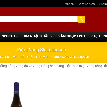
Trang chủ
Về Wine home
Tin tứ
SPIRITS
BIA NHẬP KHẨU
SÂM NGỌC LINH
RƯỢU LIN
Rượu Vang Stellenbosch
NG CHỦ
/
VÙNG SẢN XUẤT RƯỢU VANG
/
RƯỢU VANG STELLENBOSCH
hững dòng vang đỏ và vang trắng hảo hạng. Đặt mua rượu vang nhập khẩ