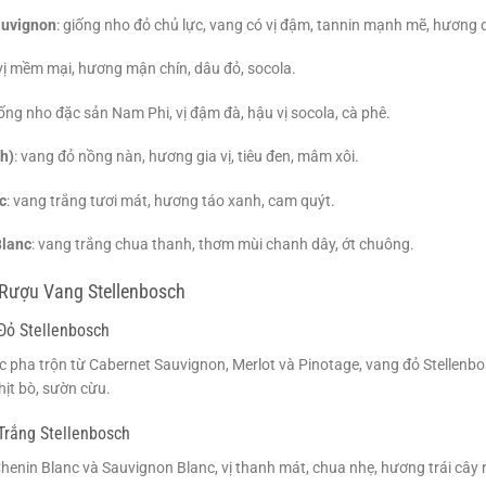
auvignon
: giống nho đỏ chủ lực, vang có vị đậm, tannin mạnh mẽ, hương dâ
 vị mềm mại, hương mận chín, dâu đỏ, socola.
iống nho đặc sản Nam Phi, vị đậm đà, hậu vị socola, cà phê.
h)
: vang đỏ nồng nàn, hương gia vị, tiêu đen, mâm xôi.
c
: vang trắng tươi mát, hương táo xanh, cam quýt.
lanc
: vang trắng chua thanh, thơm mùi chanh dây, ớt chuông.
Rượu Vang Stellenbosch
Đỏ Stellenbosch
pha trộn từ Cabernet Sauvignon, Merlot và Pinotage, vang đỏ Stellenbos
hịt bò, sườn cừu.
rắng Stellenbosch
henin Blanc và Sauvignon Blanc, vị thanh mát, chua nhẹ, hương trái cây nh