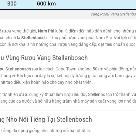
Vùng Rượu Vang Stellenb
 rượu vang thế giới,
Nam Phi
luôn là điểm đến hấp dẫn dành cho những t
hất chính là
Stellenbosch
— thủ phủ rượu vang của Nam Phi. Với lịch sử h
còn là nơi khai sinh những chai rượu vang đẳng cấp, đạt tiêu chuẩn quốc 
ệu Vùng Rượu Vang Stellenbosch
ợu Stellenbosch
tọa lạc cách Cape Town khoảng 50km về phía đông, nằ
 hùng vĩ. Khí hậu nơi đây là sự kết hợp lý tưởng giữa nắng ấm ban ngày và
anit tạo điều kiện hoàn hảo cho cây nho phát triển.
n tự nhiên ưu ái cùng kỹ thuật làm rượu lâu đời, Stellenbosch trở thành
vù
ang của cả nước và sở hữu hàng trăm nhà máy sản xuất vang lớn nhỏ đạt
g Nho Nổi Tiếng Tại Stellenbosch
 trồng đa dạng giống nho, nhưng nổi bật nhất là: