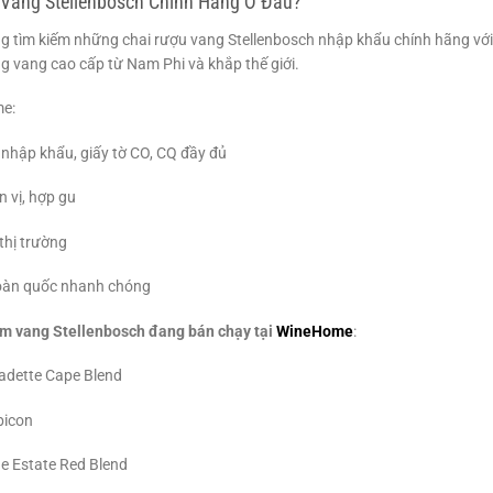
Vang Stellenbosch Chính Hãng Ở Đâu?
 tìm kiếm những chai rượu vang Stellenbosch nhập khẩu chính hãng với 
g vang cao cấp từ Nam Phi và khắp thế giới.
e:
nhập khẩu, giấy tờ CO, CQ đầy đủ
 vị, hợp gu
 thị trường
oàn quốc nhanh chóng
m vang Stellenbosch đang bán chạy tại
WineHome
:
dette Cape Blend
bicon
e Estate Red Blend