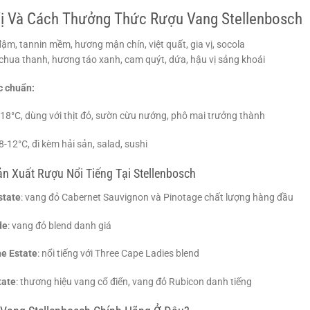
ị Và Cách Thưởng Thức Rượu Vang Stellenbosch
 đậm, tannin mềm, hương mận chín, việt quất, gia vị, socola
 chua thanh, hương táo xanh, cam quýt, dứa, hậu vị sảng khoái
 chuẩn:
18°C, dùng với thịt đỏ, sườn cừu nướng, phô mai trưởng thành
8-12°C, đi kèm hải sản, salad, sushi
n Xuất Rượu Nổi Tiếng Tại Stellenbosch
state
: vang đỏ Cabernet Sauvignon và Pinotage chất lượng hàng đầu
de
: vang đỏ blend danh giá
e Estate
: nổi tiếng với Three Cape Ladies blend
tate
: thương hiệu vang cổ điển, vang đỏ Rubicon danh tiếng