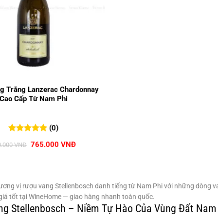
g Trắng Lanzerac Chardonnay
Cao Cấp Từ Nam Phi
(0)
0
0
trên 5
Giá
Giá
765.000
VNĐ
0.000
VNĐ
đánh giá
gốc
hiện
là:
tại
850.000 VNĐ.
là:
765.000 VNĐ.
ơng vị rượu vang Stellenbosch danh tiếng từ Nam Phi với những dòng v
giá tốt tại WineHome — giao hàng nhanh toàn quốc.
g Stellenbosch – Niềm Tự Hào Của Vùng Đất Nam