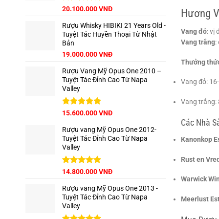
Giá
Được xếp
Giá
20.100.000
VNĐ
Hương V
hạng
5.00
gốc
hiện
5 sao
Rượu Whisky HIBIKI 21 Years Old -
là:
tại
Vang đỏ
: vị
Tuyệt Tác Huyền Thoại Từ Nhật
22.500.000 VNĐ.
là:
Vang trắng
:
Bản
20.100.000 VNĐ.
Giá
Giá
19.000.000
VNĐ
Thưởng thức
gốc
hiện
Rượu Vang Mỹ Opus One 2010 –
là:
tại
Tuyệt Tác Đỉnh Cao Từ Napa
22.000.000 VNĐ.
là:
Vang đỏ: 16-
Valley
19.000.000 VNĐ.
Vang trắng: 
Được xếp
15.600.000
VNĐ
hạng
5.00
Các Nhà Sả
5 sao
Rượu vang Mỹ Opus One 2012-
Tuyệt Tác Đỉnh Cao Từ Napa
Kanonkop E
Valley
Rust en Vre
Được xếp
14.800.000
VNĐ
hạng
5.00
Warwick Win
5 sao
Rượu vang Mỹ Opus One 2013 -
Tuyệt Tác Đỉnh Cao Từ Napa
Meerlust Es
Valley