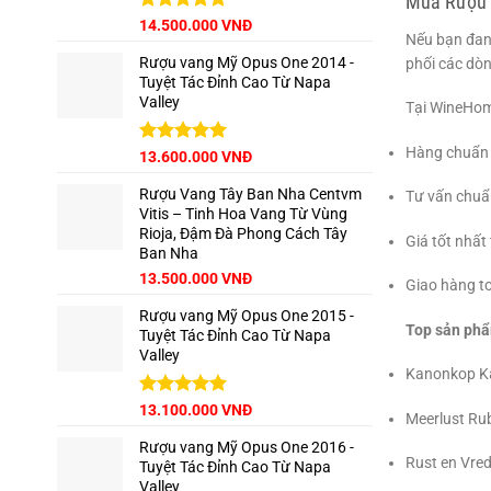
Mua Rượu 
Được xếp
14.500.000
VNĐ
Nếu bạn đang
hạng
5.00
5 sao
Rượu vang Mỹ Opus One 2014 -
phối các dòn
Tuyệt Tác Đỉnh Cao Từ Napa
Valley
Tại WineHom
Hàng chuẩn 
Được xếp
13.600.000
VNĐ
hạng
5.00
5 sao
Rượu Vang Tây Ban Nha Centvm
Tư vấn chuẩn
Vitis – Tinh Hoa Vang Từ Vùng
Rioja, Đậm Đà Phong Cách Tây
Giá tốt nhất
Ban Nha
Giá
Giá
13.500.000
VNĐ
Giao hàng t
gốc
hiện
Rượu vang Mỹ Opus One 2015 -
là:
tại
Top sản phẩ
Tuyệt Tác Đỉnh Cao Từ Napa
15.000.000 VNĐ.
là:
Valley
13.500.000 VNĐ.
Kanonkop Ka
Được xếp
13.100.000
VNĐ
Meerlust Ru
hạng
5.00
5 sao
Rượu vang Mỹ Opus One 2016 -
Rust en Vred
Tuyệt Tác Đỉnh Cao Từ Napa
Valley