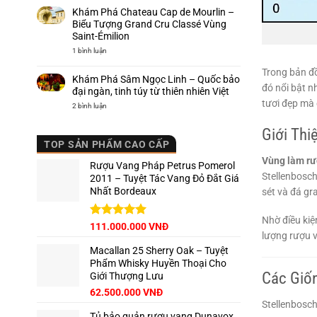
sinh
rượu
Cantine
Khám Phá Chateau Cap de Mourlin –
Barolo
vang
Capetta
Ý
–
Biểu Tượng Grand Cru Classé Vùng
Hương
Saint-Émilion
vị
Piemonte
ở
1 bình luận
trứ
Khám
danh
Phá
Trong bản đồ
Chateau
Khám Phá Sâm Ngọc Linh – Quốc bảo
Cap
đó nổi bật n
de
đại ngàn, tinh túy từ thiên nhiên Việt
Mourlin
tươi đẹp mà 
–
ở
2 bình luận
Biểu
Khám
Tượng
Phá
Grand
Sâm
Giới Thi
Cru
Ngọc
TOP SẢN PHẨM CAO CẤP
Classé
Linh
Vùng
–
Vùng làm rư
Saint-
Quốc
Rượu Vang Pháp Petrus Pomerol
Émilion
bảo
Stellenbosch
đại
2011 – Tuyệt Tác Vang Đỏ Đắt Giá
ngàn,
Nhất Bordeaux
sét và đá gr
tinh
túy
từ
thiên
Nhờ điều kiệ
nhiên
Giá
Được xếp
Giá
111.000.000
VNĐ
Việt
lượng rượu v
hạng
5.00
gốc
hiện
5 sao
Macallan 25 Sherry Oak – Tuyệt
là:
tại
Phẩm Whisky Huyền Thoại Cho
125.000.000 VNĐ.
là:
Các Giốn
Giới Thượng Lưu
111.000.000 VNĐ.
Giá
Giá
62.500.000
VNĐ
gốc
hiện
Stellenbosch
Tủ bảo quản rượu vang Dunavox
là:
tại