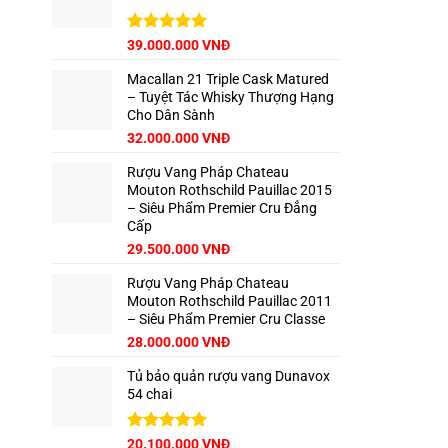
62.500.000 VNĐ.
Giá
Được xếp
Giá
39.000.000
VNĐ
hạng
5.00
gốc
hiện
5 sao
Macallan 21 Triple Cask Matured
là:
tại
– Tuyệt Tác Whisky Thượng Hạng
42.500.000 VNĐ.
là:
Cho Dân Sành
39.000.000 VNĐ.
Giá
Giá
32.000.000
VNĐ
gốc
hiện
Rượu Vang Pháp Chateau
là:
tại
Mouton Rothschild Pauillac 2015
35.000.000 VNĐ.
là:
– Siêu Phẩm Premier Cru Đẳng
32.000.000 VNĐ.
Cấp
29.500.000
VNĐ
Rượu Vang Pháp Chateau
Mouton Rothschild Pauillac 2011
– Siêu Phẩm Premier Cru Classe
28.000.000
VNĐ
Tủ bảo quản rượu vang Dunavox
54 chai
Giá
Được xếp
Giá
20.100.000
VNĐ