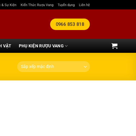
c & Sự Kiện
Kiến Thức Rượu Vang
Tuyển dụng
Liên hệ
0966 853 818
H VẬT
PHỤ KIỆN RƯỢU VANG