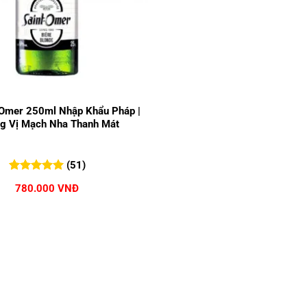
 Omer 250ml Nhập Khẩu Pháp |
g Vị Mạch Nha Thanh Mát
(51)
5.00
51
trên 5
780.000
VNĐ
đánh giá