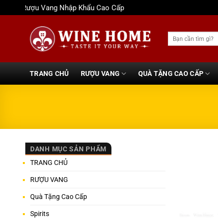
Bỏ
Rượu Vang Nhập Khẩu Cao Cấp
qua
nội
Tìm
dung
kiếm:
TRANG CHỦ
RƯỢU VANG
QUÀ TẶNG CAO CẤP
DANH MỤC SẢN PHẨM
TRANG CHỦ
RƯỢU VANG
Quà Tặng Cao Cấp
Spirits