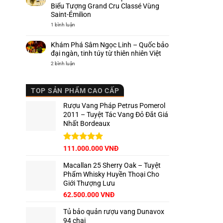
Ý
–
Biểu Tượng Grand Cru Classé Vùng
Hương
Saint-Émilion
vị
Piemonte
ở
1 bình luận
trứ
Khám
danh
Phá
Chateau
Khám Phá Sâm Ngọc Linh – Quốc bảo
Cap
de
đại ngàn, tinh túy từ thiên nhiên Việt
Mourlin
–
ở
2 bình luận
Biểu
Khám
Tượng
Phá
Grand
Sâm
Cru
Ngọc
TOP SẢN PHẨM CAO CẤP
Classé
Linh
Vùng
–
Saint-
Quốc
Rượu Vang Pháp Petrus Pomerol
Émilion
bảo
đại
2011 – Tuyệt Tác Vang Đỏ Đắt Giá
ngàn,
Nhất Bordeaux
tinh
túy
từ
thiên
nhiên
Giá
Được xếp
Giá
111.000.000
VNĐ
Việt
hạng
5.00
gốc
hiện
5 sao
Macallan 25 Sherry Oak – Tuyệt
là:
tại
Phẩm Whisky Huyền Thoại Cho
125.000.000 VNĐ.
là:
Giới Thượng Lưu
111.000.000 VNĐ.
Giá
Giá
62.500.000
VNĐ
gốc
hiện
Tủ bảo quản rượu vang Dunavox
là:
tại
94 chai
65.000.000 VNĐ.
là: