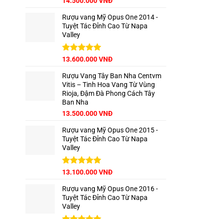
14.500.000
VNĐ
hạng
5.00
5 sao
Rượu vang Mỹ Opus One 2014 -
Tuyệt Tác Đỉnh Cao Từ Napa
Valley
Được xếp
13.600.000
VNĐ
hạng
5.00
5 sao
Rượu Vang Tây Ban Nha Centvm
Vitis – Tinh Hoa Vang Từ Vùng
Rioja, Đậm Đà Phong Cách Tây
Ban Nha
Giá
Giá
13.500.000
VNĐ
gốc
hiện
Rượu vang Mỹ Opus One 2015 -
là:
tại
Tuyệt Tác Đỉnh Cao Từ Napa
15.000.000 VNĐ.
là:
Valley
13.500.000 VNĐ.
Được xếp
13.100.000
VNĐ
hạng
5.00
5 sao
Rượu vang Mỹ Opus One 2016 -
Tuyệt Tác Đỉnh Cao Từ Napa
Valley