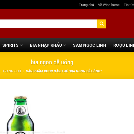
Trang chủ
Về Wine home
Tin tứ
SPIRITS
BIA NHẬP KHẨU
SÂM NGỌC LINH
RƯỢU LIN
bia ngon dễ uống
TRANG CHỦ
/
SẢN PHẨM ĐƯỢC GẮN THẺ “BIA NGON DỄ UỐNG”