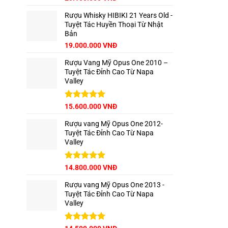
hạng
5.00
gốc
hiện
5 sao
Rượu Whisky HIBIKI 21 Years Old -
là:
tại
Tuyệt Tác Huyền Thoại Từ Nhật
22.500.000 VNĐ.
là:
Bản
20.100.000 VNĐ.
Giá
Giá
19.000.000
VNĐ
gốc
hiện
Rượu Vang Mỹ Opus One 2010 –
là:
tại
Tuyệt Tác Đỉnh Cao Từ Napa
22.000.000 VNĐ.
là:
Valley
19.000.000 VNĐ.
Được xếp
15.600.000
VNĐ
hạng
5.00
5 sao
Rượu vang Mỹ Opus One 2012-
Tuyệt Tác Đỉnh Cao Từ Napa
Valley
Được xếp
14.800.000
VNĐ
hạng
5.00
5 sao
Rượu vang Mỹ Opus One 2013 -
Tuyệt Tác Đỉnh Cao Từ Napa
Valley
Được xếp