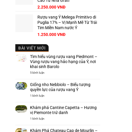
Cao Từ Nhà Grati
2.250.000
VNĐ
Rượu vang Ý Melega Primitivo di
Puglia 17% – Vị Mạnh Mẽ Từ Trái
Tim Miền Nam nước Ý
1.250.000
VNĐ
BÀI VIẾT MỚI
Tìm hiểu vùng rượu vang Piedmont –
Vùng rượu vang hảo hạng của Ý, nơi
khai sinh Barolo
ở
5 bình luận
Tìm
hiểu
vùng
Giống nho Nebbiolo – Biểu tượng
rượu
vang
quyền lực của rượu vang Ý
Piedmont
–
ở
1 bình luận
Vùng
Giống
rượu
nho
vang
Nebbiolo
Khám phá Cantine Capetta – Hương
hảo
–
hạng
Biểu
vị Piemonte trứ danh
của
tượng
Ý,
quyền
ở
1 bình luận
nơi
lực
Khám
khai
của
phá
sinh
rượu
Cantine
Khám Phá Chateau Cap de Mourlin –
Barolo
vang
Capetta