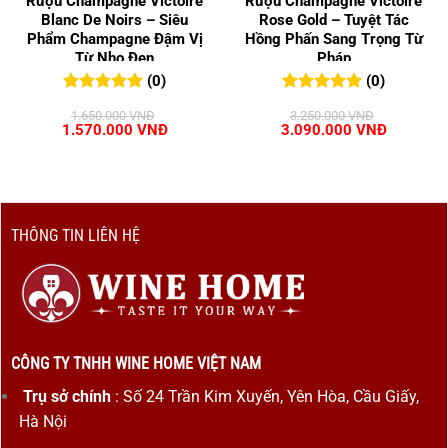
Rượu Champagne Victoire
Rượu Champagne Victoire
Blanc De Noirs – Siêu
Rose Gold – Tuyệt Tác
Phẩm Champagne Đậm Vị
Hồng Phấn Sang Trọng Từ
Từ Nho Đen
Pháp
(0)
(0)
0
0
trên 5
0
0
trên 5
1.650.000
VNĐ
3.250.000
VNĐ
đánh giá
đánh giá
Giá
Giá
Giá
Giá
1.570.000
VNĐ
3.090.000
VNĐ
gốc
hiện
gốc
hiện
là:
tại
là:
tại
1.650.000 VNĐ.
là:
3.250.000 VNĐ.
là:
1.570.000 VNĐ.
3.090.00
THÔNG TIN LIÊN HỆ
CÔNG TY TNHH WINE HOME VIỆT NAM
Trụ sở chính
: Số 24 Trần Kim Xuyến, Yên Hòa, Cầu Giấy,
Hà Nội