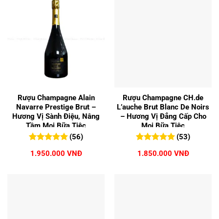
Rượu Champagne Alain
Rượu Champagne CH.de
Navarre Prestige Brut –
L’auche Brut Blanc De Noirs
Hương Vị Sành Điệu, Nâng
– Hương Vị Đẳng Cấp Cho
Tầm Mọi Bữa Tiệc
Mọi Bữa Tiệc
(56)
(53)
5.00
56
trên 5
5.00
53
trên 5
1.950.000
VNĐ
1.850.000
VNĐ
đánh giá
đánh giá