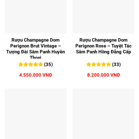
Rượu Champagne Dom
Rượu Champagne Dom
Perignon Brut Vintage –
Perignon Rose – Tuyệt Tác
Tượng Đài Sâm Panh Huyền
Sâm Panh Hồng Đẳng Cấp
Thoại
(35)
(33)
5.00
35
trên 5
5.00
33
trên 5
4.550.000
VNĐ
8.200.000
VNĐ
đánh giá
đánh giá