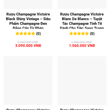
Rượu Champagne Victoire
Rượu Champagne Victoire
Black Shiny Vintage – Siêu
Blanc De Blancs – Tuyệt
Phẩm Champagne Đen
Tác Champagne Tinh Tế
Đẳng Cấp Từ Pháp
Dành Cho Tiệc Sang Trọng
(0)
(0)
0
0
trên 5
0
0
trên 5
3.250.000
VNĐ
1.650.000
VNĐ
đánh giá
đánh giá
Giá
Giá
Giá
Giá
3.090.000
VNĐ
1.560.000
VNĐ
gốc
hiện
gốc
hiện
là:
tại
là:
tại
3.250.000 VNĐ.
là:
1.650.000 VNĐ.
là:
3.090.000 VNĐ.
1.560.00