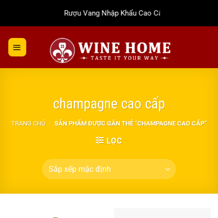
Bỏ
Rượu Vang Nhập Khẩu Cao Cấp
qua
nội
dung
champagne cao cấp
TRANG CHỦ
/
SẢN PHẨM ĐƯỢC GẮN THẺ “CHAMPAGNE CAO CẤP”
LỌC