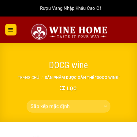
Bỏ
Rượu Vang Nhập Khẩu Cao Cấp
qua
nội
dung
DOCG wine
TRANG CHỦ
/
SẢN PHẨM ĐƯỢC GẮN THẺ “DOCG WINE”
LỌC