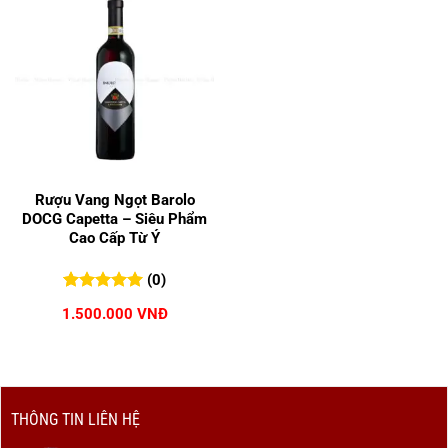
Rượu Vang Ngọt Barolo
DOCG Capetta – Siêu Phẩm
Cao Cấp Từ Ý
(0)
0
0
trên 5
1.500.000
VNĐ
đánh giá
THÔNG TIN LIÊN HỆ