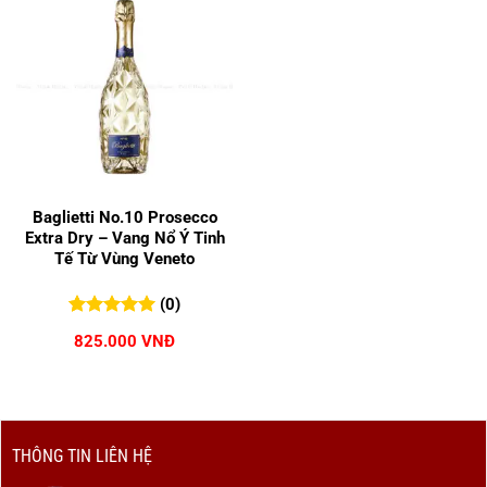
Baglietti No.10 Prosecco
Extra Dry – Vang Nổ Ý Tinh
Tế Từ Vùng Veneto
(0)
0
0
trên 5
825.000
VNĐ
đánh giá
THÔNG TIN LIÊN HỆ