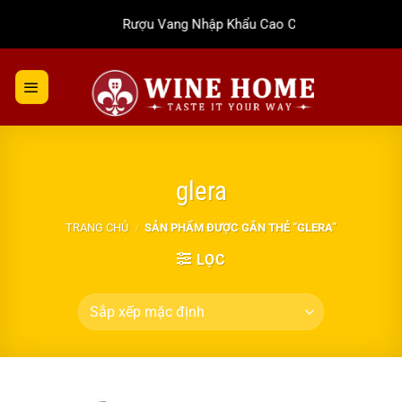
Bỏ
Rượu Vang Nhập Khẩu Cao Cấp
qua
nội
dung
glera
TRANG CHỦ
/
SẢN PHẨM ĐƯỢC GẮN THẺ “GLERA”
LỌC