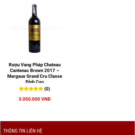
Rượu Vang Pháp Chateau
Cantenac Brown 2017 –
Margaux Grand Cru Classe
Đỉnh Cao
(0)
0
0
trên 5
3.050.000
VNĐ
đánh giá
THÔNG TIN LIÊN HỆ