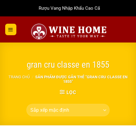
Bỏ
Rượu Vang Nhập Khẩu Cao Cấp
qua
nội
dung
gran cru classe en 1855
TRANG CHỦ
/
SẢN PHẨM ĐƯỢC GẮN THẺ “GRAN CRU CLASSE EN
1855”
LỌC