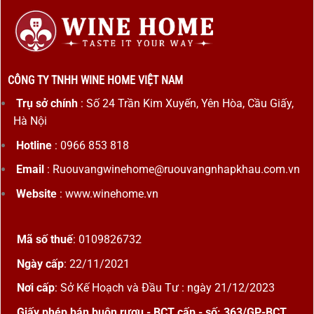
CÔNG TY TNHH WINE HOME VIỆT NAM
Trụ sở chính
: Số 24 Trần Kim Xuyến, Yên Hòa, Cầu Giấy,
Hà Nội
Hotline
: 0966 853 818
Email
: Ruouvangwinehome@ruouvangnhapkhau.com.vn
Website
: www.winehome.vn
Mã số thuế
: 0109826732
Ngày cấp
: 22/11/2021
Nơi cấp
: Sở Kế Hoạch và Đầu Tư : ngày 21/12/2023
Giấy phép bán buôn rượu - BCT cấp - số: 363/GP-BCT