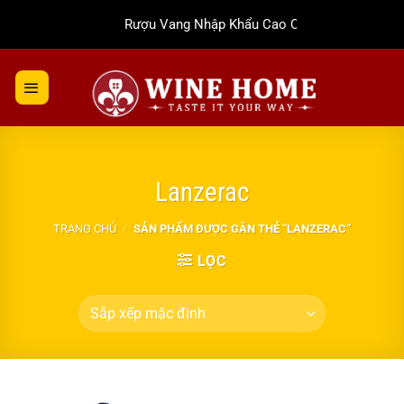
Bỏ
Rượu Vang Nhập Khẩu Cao Cấp
qua
nội
dung
Lanzerac
TRANG CHỦ
/
SẢN PHẨM ĐƯỢC GẮN THẺ “LANZERAC”
LỌC