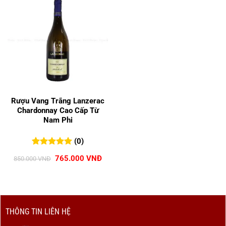
Rượu Vang Trắng Lanzerac
Chardonnay Cao Cấp Từ
Nam Phi
(0)
0
0
trên 5
Giá
Giá
765.000
VNĐ
850.000
VNĐ
đánh giá
gốc
hiện
là:
tại
850.000 VNĐ.
là:
765.000 VNĐ.
THÔNG TIN LIÊN HỆ