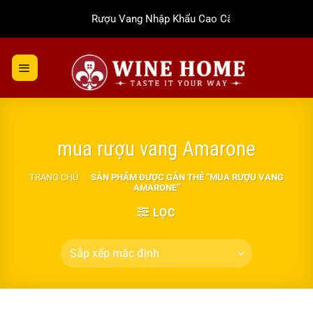
Bỏ
Rượu Vang Nhập Khẩu Cao Cấp
qua
nội
dung
mua rượu vang Amarone
TRANG CHỦ
/
SẢN PHẨM ĐƯỢC GẮN THẺ “MUA RƯỢU VANG
AMARONE”
LỌC