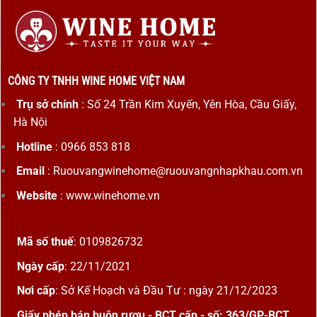
CÔNG TY TNHH WINE HOME VIỆT NAM
Trụ sở chính
: Số 24 Trần Kim Xuyến, Yên Hòa, Cầu Giấy,
Hà Nội
Hotline
: 0966 853 818
Email
: Ruouvangwinehome@ruouvangnhapkhau.com.vn
Website
: www.winehome.vn
Mã số thuế
: 0109826732
Ngày cấp
: 22/11/2021
Nơi cấp
: Sở Kế Hoạch và Đầu Tư : ngày 21/12/2023
Giấy phép bán buôn rượu - BCT cấp - số: 363/GP-BCT