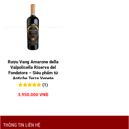
Rượu Vang Amarone della
Valpolicella Riserva del
Fondatore – Siêu phẩm từ
Antiche Terre Venete
(1)
5.00
1
trên 5
3.950.000
VNĐ
đánh giá
THÔNG TIN LIÊN HỆ