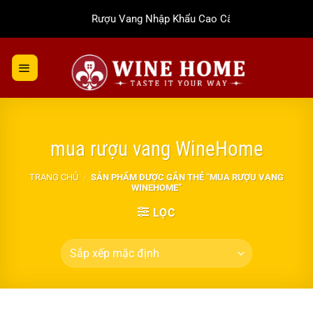
Bỏ
Rượu Vang Nhập Khẩu Cao Cấp
qua
nội
dung
mua rượu vang WineHome
TRANG CHỦ
/
SẢN PHẨM ĐƯỢC GẮN THẺ “MUA RƯỢU VANG
WINEHOME”
LỌC