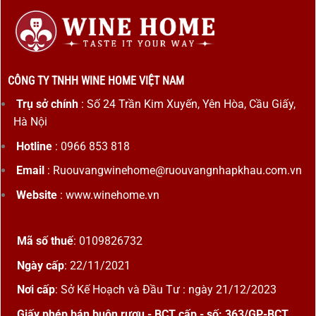
CÔNG TY TNHH WINE HOME VIỆT NAM
Trụ sở chính
: Số 24 Trần Kim Xuyến, Yên Hòa, Cầu Giấy,
Hà Nội
Hotline
: 0966 853 818
Email
: Ruouvangwinehome@ruouvangnhapkhau.com.vn
Website
: www.winehome.vn
Mã số thuế
: 0109826732
Ngày cấp
: 22/11/2021
Nơi cấp
: Sở Kế Hoạch và Đầu Tư : ngày 21/12/2023
Giấy phép bán buôn rượu - BCT cấp - số: 363/GP-BCT