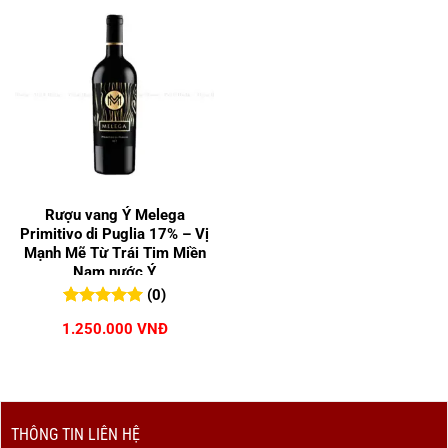
Rượu vang Ý Melega
Primitivo di Puglia 17% – Vị
Mạnh Mẽ Từ Trái Tim Miền
Nam nước Ý
(0)
0
0
trên 5
1.250.000
VNĐ
đánh giá
THÔNG TIN LIÊN HỆ