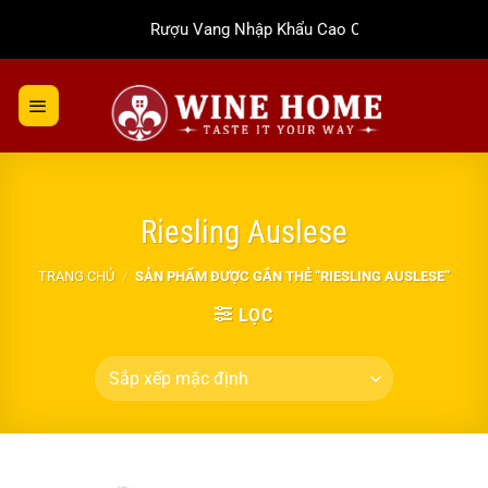
Bỏ
Rượu Vang Nhập Khẩu Cao Cấp
qua
nội
dung
Riesling Auslese
TRANG CHỦ
/
SẢN PHẨM ĐƯỢC GẮN THẺ “RIESLING AUSLESE”
LỌC