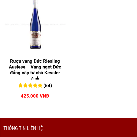
Rượu vang Đức Riesling
Auslese – Vang ngọt Đức
đẳng cấp từ nhà Kessler
Zink
(54)
5.00
54
trên 5
425.000
VNĐ
đánh giá
THÔNG TIN LIÊN HỆ