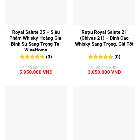
Royal Salute 25 – Siêu
Rượu Royal Salute 21
Phẩm Whisky Hoàng Gia,
(Chivas 21) – Đỉnh Cao
Bình Sứ Sang Trọng Tại
Whisky Sang Trọng, Giá Tốt
WineHome
(0)
(0)
0
0
trên 5
0
0
trên 5
6.200.000
VNĐ
3.150.000
VNĐ
đánh giá
đánh giá
Giá
Giá
Giá
Giá
5.950.000
VNĐ
3.050.000
VNĐ
gốc
hiện
gốc
hiện
là:
tại
là:
tại
6.200.000 VNĐ.
là:
3.150.000 VNĐ.
là:
5.950.000 VNĐ.
3.050.00