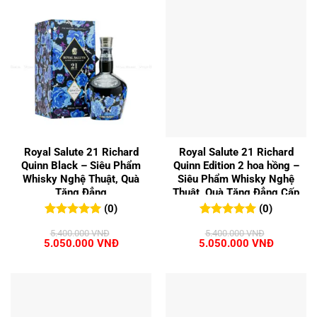
Royal Salute 21 Richard
Royal Salute 21 Richard
Quinn Black – Siêu Phẩm
Quinn Edition 2 hoa hồng –
Whisky Nghệ Thuật, Quà
Siêu Phẩm Whisky Nghệ
Tặng Đẳng
Thuật, Quà Tặng Đẳng Cấp
(0)
(0)
0
0
trên 5
0
0
trên 5
5.400.000
VNĐ
5.400.000
VNĐ
đánh giá
đánh giá
Giá
Giá
Giá
Giá
5.050.000
VNĐ
5.050.000
VNĐ
gốc
hiện
gốc
hiện
là:
tại
là:
tại
5.400.000 VNĐ.
là:
5.400.000 VNĐ.
là:
5.050.000 VNĐ.
5.050.00