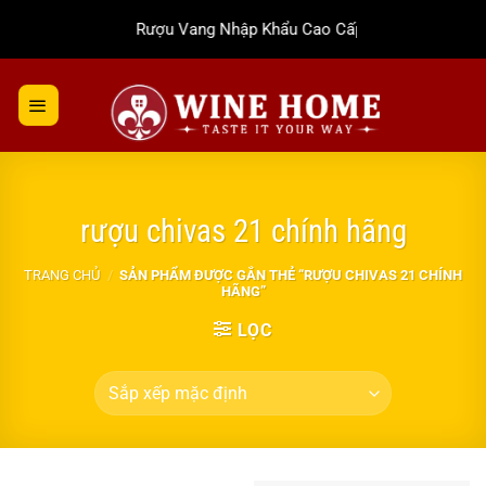
Bỏ
Rượu Vang Nhập Khẩu Cao Cấp
qua
nội
dung
rượu chivas 21 chính hãng
TRANG CHỦ
/
SẢN PHẨM ĐƯỢC GẮN THẺ “RƯỢU CHIVAS 21 CHÍNH
HÃNG”
LỌC