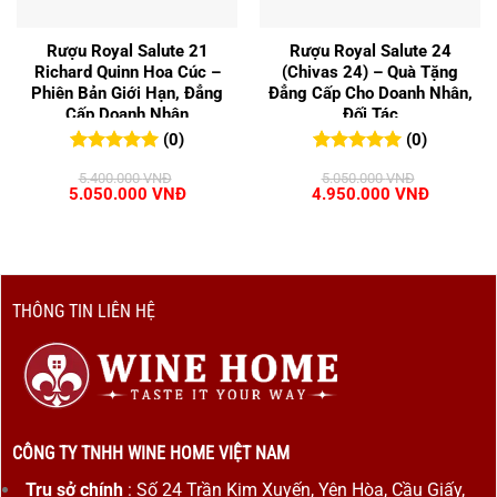
Rượu Royal Salute 21
Rượu Royal Salute 24
Richard Quinn Hoa Cúc –
(Chivas 24) – Quà Tặng
Phiên Bản Giới Hạn, Đẳng
Đẳng Cấp Cho Doanh Nhân,
Cấp Doanh Nhân
Đối Tác
(0)
(0)
0
0
trên 5
0
0
trên 5
5.400.000
VNĐ
5.050.000
VNĐ
đánh giá
đánh giá
Giá
Giá
Giá
Giá
5.050.000
VNĐ
4.950.000
VNĐ
gốc
hiện
gốc
hiện
là:
tại
là:
tại
5.400.000 VNĐ.
là:
5.050.000 VNĐ.
là:
5.050.000 VNĐ.
4.950.00
THÔNG TIN LIÊN HỆ
CÔNG TY TNHH WINE HOME VIỆT NAM
Trụ sở chính
: Số 24 Trần Kim Xuyến, Yên Hòa, Cầu Giấy,