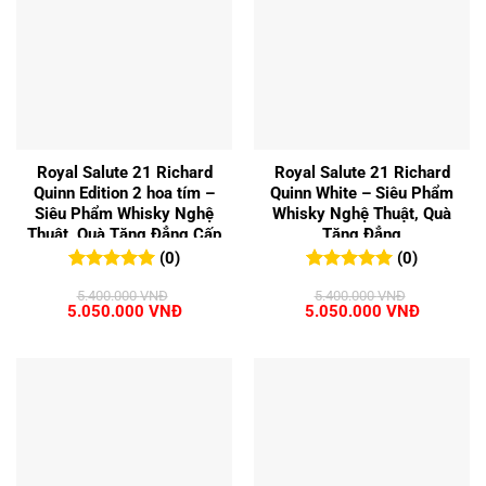
Royal Salute 21 Richard
Royal Salute 21 Richard
Quinn Edition 2 hoa tím –
Quinn White – Siêu Phẩm
Siêu Phẩm Whisky Nghệ
Whisky Nghệ Thuật, Quà
Thuật, Quà Tặng Đẳng Cấp
Tặng Đẳng
(0)
(0)
0
0
trên 5
0
0
trên 5
5.400.000
VNĐ
5.400.000
VNĐ
đánh giá
đánh giá
Giá
Giá
Giá
Giá
5.050.000
VNĐ
5.050.000
VNĐ
gốc
hiện
gốc
hiện
là:
tại
là:
tại
5.400.000 VNĐ.
là:
5.400.000 VNĐ.
là:
5.050.000 VNĐ.
5.050.00