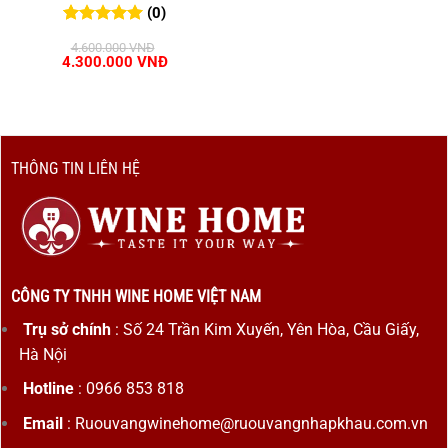
(0)
0
0
trên 5
4.600.000
VNĐ
đánh giá
Giá
Giá
4.300.000
VNĐ
gốc
hiện
là:
tại
4.600.000 VNĐ.
là:
4.300.000 VNĐ.
THÔNG TIN LIÊN HỆ
CÔNG TY TNHH WINE HOME VIỆT NAM
Trụ sở chính
: Số 24 Trần Kim Xuyến, Yên Hòa, Cầu Giấy,
Hà Nội
Hotline
: 0966 853 818
Email
: Ruouvangwinehome@ruouvangnhapkhau.com.vn