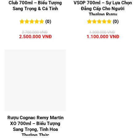
Club 700ml – Biểu Tượng
VSOP 700ml – Sự Lựa Chọn
Sang Trọng & Cá Tính
Đẳng Cấp Cho Người
Thưởng Rượu
(0)
(0)
0
0
trên 5
0
0
trên 5
2.700.000
VNĐ
1.300.000
VNĐ
đánh giá
đánh giá
Giá
Giá
Giá
Giá
2.500.000
VNĐ
1.100.000
VNĐ
gốc
hiện
gốc
hiện
là:
tại
là:
tại
2.700.000 VNĐ.
là:
1.300.000 VNĐ.
là:
2.500.000 VNĐ.
1.100.00
Rượu Cognac Remy Martin
XO 700ml – Biểu Tượng
Sang Trọng, Tinh Hoa
Thưởng Thức