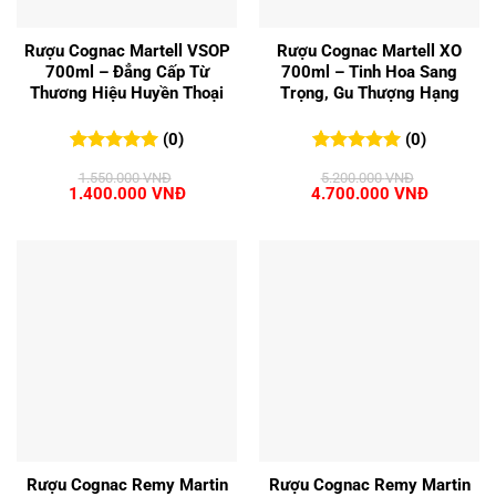
Rượu Cognac Martell VSOP
Rượu Cognac Martell XO
700ml – Đẳng Cấp Từ
700ml – Tinh Hoa Sang
Thương Hiệu Huyền Thoại
Trọng, Gu Thượng Hạng
(0)
(0)
0
0
trên 5
0
0
trên 5
1.550.000
VNĐ
5.200.000
VNĐ
đánh giá
đánh giá
Giá
Giá
Giá
Giá
1.400.000
VNĐ
4.700.000
VNĐ
gốc
hiện
gốc
hiện
là:
tại
là:
tại
1.550.000 VNĐ.
là:
5.200.000 VNĐ.
là:
1.400.000 VNĐ.
4.700.00
Rượu Cognac Remy Martin
Rượu Cognac Remy Martin