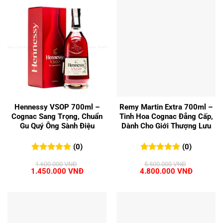
Hennessy VSOP 700ml –
Remy Martin Extra 700ml –
Cognac Sang Trọng, Chuẩn
Tinh Hoa Cognac Đẳng Cấp,
Gu Quý Ông Sành Điệu
Dành Cho Giới Thượng Lưu
(0)
(0)
0
0
trên 5
0
0
trên 5
1.600.000
VNĐ
5.500.000
VNĐ
đánh giá
đánh giá
Giá
Giá
Giá
Giá
1.450.000
VNĐ
4.800.000
VNĐ
gốc
hiện
gốc
hiện
là:
tại
là:
tại
1.600.000 VNĐ.
là:
5.500.000 VNĐ.
là:
1.450.000 VNĐ.
4.800.00