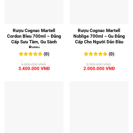
Rượu Cognac Martell
Rượu Cognac Martell
Cordon Bleu 700ml – Đẳng
Noblige 700ml – Gu Đẳng
Cấp Sưu Tầm, Gu Sành
Cấp Cho Người Dẫn Đầu
Rượu
(0)
(0)
0
0
trên 5
0
0
trên 5
3.800.000
VNĐ
2.200.000
VNĐ
đánh giá
đánh giá
Giá
Giá
Giá
Giá
3.400.000
VNĐ
2.000.000
VNĐ
gốc
hiện
gốc
hiện
là:
tại
là:
tại
3.800.000 VNĐ.
là:
2.200.000 VNĐ.
là:
3.400.000 VNĐ.
2.000.00