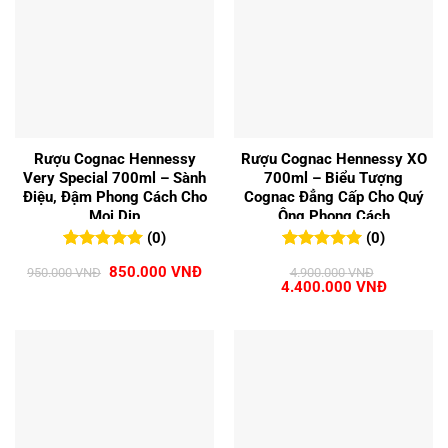
Rượu Cognac Hennessy
Rượu Cognac Hennessy XO
Very Special 700ml – Sành
700ml – Biểu Tượng
Điệu, Đậm Phong Cách Cho
Cognac Đẳng Cấp Cho Quý
Mọi Dịp
Ông Phong Cách
(0)
(0)
0
0
trên 5
0
0
trên 5
Giá
Giá
850.000
VNĐ
950.000
VNĐ
4.900.000
VNĐ
đánh giá
đánh giá
gốc
hiện
Giá
Giá
4.400.000
VNĐ
là:
tại
gốc
hiện
950.000 VNĐ.
là:
là:
tại
850.000 VNĐ.
4.900.000 VNĐ.
là:
4.400.00