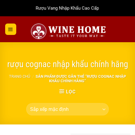
Bỏ
Rượu Vang Nhập Khẩu Cao Cấp
qua
nội
dung
rượu cognac nhập khẩu chính hãng
TRANG CHỦ
/
SẢN PHẨM ĐƯỢC GẮN THẺ “RƯỢU COGNAC NHẬP
KHẨU CHÍNH HÃNG”
LỌC