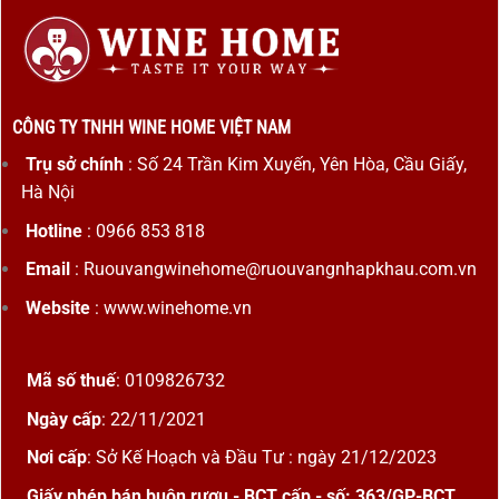
CÔNG TY TNHH WINE HOME VIỆT NAM
Trụ sở chính
: Số 24 Trần Kim Xuyến, Yên Hòa, Cầu Giấy,
Hà Nội
Hotline
: 0966 853 818
Email
: Ruouvangwinehome@ruouvangnhapkhau.com.vn
Website
: www.winehome.vn
Mã số thuế
: 0109826732
Ngày cấp
: 22/11/2021
Nơi cấp
: Sở Kế Hoạch và Đầu Tư : ngày 21/12/2023
Giấy phép bán buôn rượu - BCT cấp - số: 363/GP-BCT