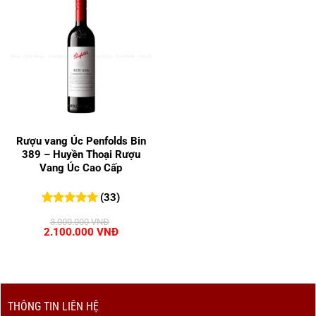
Rượu vang Úc Penfolds Bin
389 – Huyền Thoại Rượu
Vang Úc Cao Cấp
(33)
5.00
33
trên 5
3.000.000
VNĐ
đánh giá
Giá
Giá
2.100.000
VNĐ
gốc
hiện
là:
tại
3.000.000 VNĐ.
là:
2.100.000 VNĐ.
THÔNG TIN LIÊN HỆ