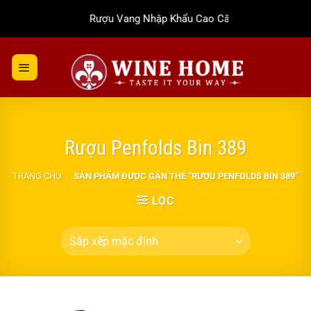
Bỏ
Rượu Vang Nhập Khẩu Cao Cấp
qua
nội
dung
Rượu Penfolds Bin 389
TRANG CHỦ
/
SẢN PHẨM ĐƯỢC GẮN THẺ “RƯỢU PENFOLDS BIN 389”
LỌC