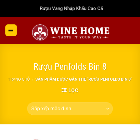
Bỏ
Rượu Vang Nhập Khẩu Cao Cấp
qua
nội
dung
Rượu Penfolds Bin 8
TRANG CHỦ
/
SẢN PHẨM ĐƯỢC GẮN THẺ “RƯỢU PENFOLDS BIN 8”
LỌC