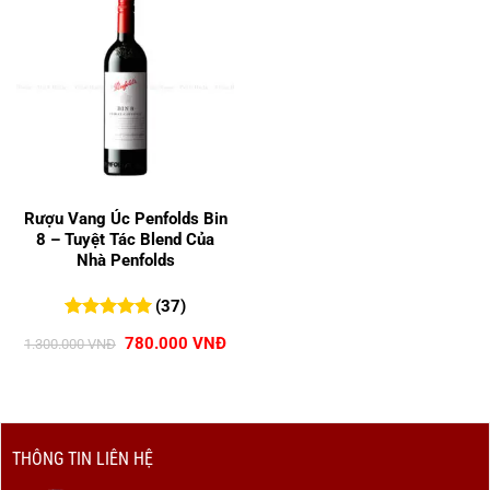
Rượu Vang Úc Penfolds Bin
8 – Tuyệt Tác Blend Của
Nhà Penfolds
(37)
5.00
37
trên 5
Giá
Giá
780.000
VNĐ
1.300.000
VNĐ
đánh giá
gốc
hiện
là:
tại
1.300.000 VNĐ.
là:
780.000 VNĐ.
THÔNG TIN LIÊN HỆ