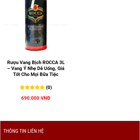
Rượu Vang Bịch ROCCA 3L
– Vang Ý Nhẹ Dễ Uống, Giá
Tốt Cho Mọi Bữa Tiệc
(0)
0
0
trên 5
690.000
VNĐ
đánh giá
THÔNG TIN LIÊN HỆ