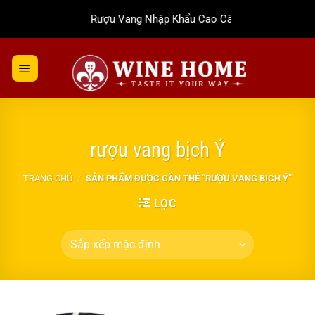
Bỏ
Rượu Vang Nhập Khẩu Cao Cấp
qua
nội
dung
rượu vang bịch Ý
TRANG CHỦ
/
SẢN PHẨM ĐƯỢC GẮN THẺ “RƯỢU VANG BỊCH Ý”
LỌC