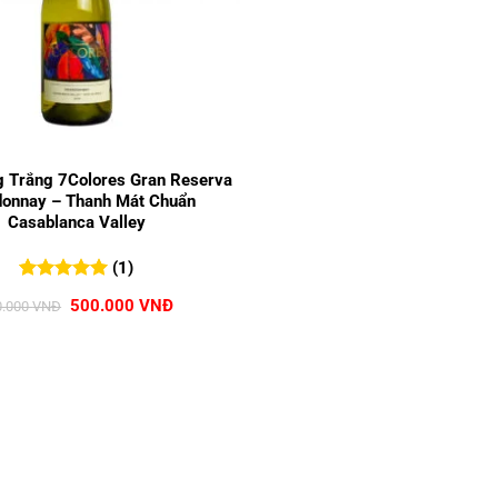
 Trắng 7Colores Gran Reserva
onnay – Thanh Mát Chuẩn
Casablanca Valley
(1)
5.00
1
trên 5
Giá
Giá
500.000
VNĐ
0.000
VNĐ
đánh giá
gốc
hiện
là:
tại
590.000 VNĐ.
là:
500.000 VNĐ.