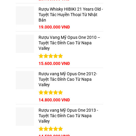
hạng
5.00
gốc
hiện
5 sao
Rượu Whisky HIBIKI 21 Years Old -
là:
tại
Tuyệt Tác Huyền Thoại Từ Nhật
22.500.000 VNĐ.
là:
Bản
20.100.000 VNĐ.
Giá
Giá
19.000.000
VNĐ
gốc
hiện
Rượu Vang Mỹ Opus One 2010 –
là:
tại
Tuyệt Tác Đỉnh Cao Từ Napa
22.000.000 VNĐ.
là:
Valley
19.000.000 VNĐ.
Được xếp
15.600.000
VNĐ
hạng
5.00
5 sao
Rượu vang Mỹ Opus One 2012-
Tuyệt Tác Đỉnh Cao Từ Napa
Valley
Được xếp
14.800.000
VNĐ
hạng
5.00
5 sao
Rượu vang Mỹ Opus One 2013 -
Tuyệt Tác Đỉnh Cao Từ Napa
Valley
Được xếp