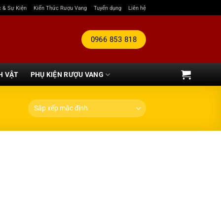
c & Sự Kiện
Kiến Thức Rượu Vang
Tuyển dụng
Liên hệ
0966 853 818
H VẬT
PHỤ KIỆN RƯỢU VANG