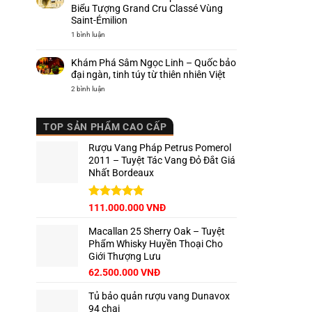
Ý
–
Biểu Tượng Grand Cru Classé Vùng
Hương
Saint-Émilion
vị
Piemonte
ở
1 bình luận
trứ
Khám
danh
Phá
Chateau
Khám Phá Sâm Ngọc Linh – Quốc bảo
Cap
de
đại ngàn, tinh túy từ thiên nhiên Việt
Mourlin
–
ở
2 bình luận
Biểu
Khám
Tượng
Phá
Grand
Sâm
Cru
Ngọc
TOP SẢN PHẨM CAO CẤP
Classé
Linh
Vùng
–
Saint-
Quốc
Rượu Vang Pháp Petrus Pomerol
Émilion
bảo
đại
2011 – Tuyệt Tác Vang Đỏ Đắt Giá
ngàn,
Nhất Bordeaux
tinh
túy
từ
thiên
nhiên
Giá
Được xếp
Giá
111.000.000
VNĐ
Việt
hạng
5.00
gốc
hiện
5 sao
Macallan 25 Sherry Oak – Tuyệt
là:
tại
Phẩm Whisky Huyền Thoại Cho
125.000.000 VNĐ.
là:
Giới Thượng Lưu
111.000.000 VNĐ.
Giá
Giá
62.500.000
VNĐ
gốc
hiện
Tủ bảo quản rượu vang Dunavox
là:
tại
94 chai
65.000.000 VNĐ.
là: