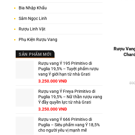
Bia Nhập Khẩu
Sâm Ngọc Linh
Rượu Linh Vật
+
Phụ Kiện Rượu Vang
Rượu Vang
Chard
SẢN PHẨM MỚI
Rượu vang Ý 195 Primitivo di
Puglia 19,5% – Tuyệt phẩm rượu
vang Ý giới hạn từ nhà Grati
3.250.000
VNĐ
59
Rượu vang Ý Freya Primitivo di
Puglia 19,5% – Nữ thần rượu vang
Ý đầy quyền lực từ nhà Grati
3.250.000
VNĐ
Rượu vang Ý 666 Primitivo di
Puglia – Siêu phẩm vang Ý 18,5%
cho người yêu vị mạnh mẽ