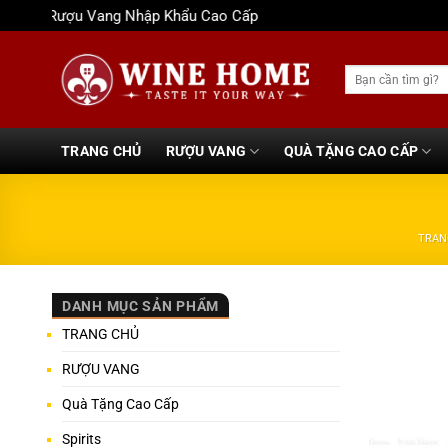
Bỏ
Rượu Vang Nhập Khẩu Cao Cấp
qua
nội
Tìm
dung
kiếm:
TRANG CHỦ
RƯỢU VANG
QUÀ TẶNG CAO CẤP
TRAN
DANH MỤC SẢN PHẨM
TRANG CHỦ
RƯỢU VANG
Quà Tặng Cao Cấp
Spirits