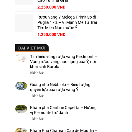
Cao Từ Nhà Grati
2.250.000
VNĐ
Rượu vang Ý Melega Primitivo di
Puglia 17% – Vị Mạnh Mẽ Từ Trái
Tim Miền Nam nước Ý
1.250.000
VNĐ
BÀI VIẾT MỚI
Tìm hiểu vùng rượu vang Piedmont –
Vùng rượu vang hảo hạng của Ý, nơi
khai sinh Barolo
ở
5 bình luận
Tìm
hiểu
vùng
Giống nho Nebbiolo – Biểu tượng
rượu
vang
quyền lực của rượu vang Ý
Piedmont
–
ở
1 bình luận
Vùng
Giống
rượu
nho
vang
Nebbiolo
Khám phá Cantine Capetta – Hương
hảo
–
hạng
Biểu
vị Piemonte trứ danh
của
tượng
Ý,
quyền
ở
1 bình luận
nơi
lực
Khám
khai
của
phá
sinh
rượu
Cantine
Khám Phá Chateau Cap de Mourlin –
Barolo
vang
Capetta