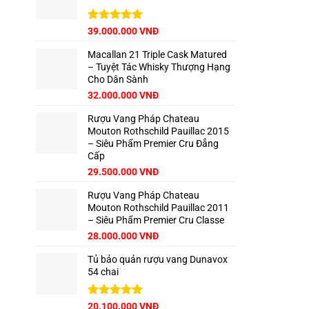
62.500.000 VNĐ.
Giá
Được xếp
Giá
39.000.000
VNĐ
hạng
5.00
gốc
hiện
5 sao
Macallan 21 Triple Cask Matured
là:
tại
– Tuyệt Tác Whisky Thượng Hạng
42.500.000 VNĐ.
là:
Cho Dân Sành
39.000.000 VNĐ.
Giá
Giá
32.000.000
VNĐ
gốc
hiện
Rượu Vang Pháp Chateau
là:
tại
Mouton Rothschild Pauillac 2015
35.000.000 VNĐ.
là:
– Siêu Phẩm Premier Cru Đẳng
32.000.000 VNĐ.
Cấp
29.500.000
VNĐ
Rượu Vang Pháp Chateau
Mouton Rothschild Pauillac 2011
– Siêu Phẩm Premier Cru Classe
28.000.000
VNĐ
Tủ bảo quản rượu vang Dunavox
54 chai
Giá
Được xếp
Giá
20.100.000
VNĐ