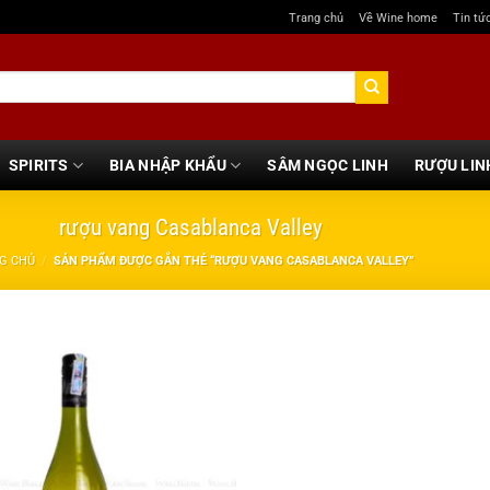
Trang chủ
Về Wine home
Tin tứ
SPIRITS
BIA NHẬP KHẨU
SÂM NGỌC LINH
RƯỢU LIN
rượu vang Casablanca Valley
G CHỦ
/
SẢN PHẨM ĐƯỢC GẮN THẺ “RƯỢU VANG CASABLANCA VALLEY”