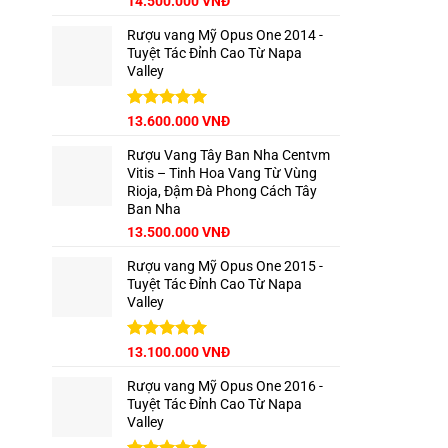
14.500.000
VNĐ
hạng
5.00
5 sao
Rượu vang Mỹ Opus One 2014 -
Tuyệt Tác Đỉnh Cao Từ Napa
Valley
Được xếp
13.600.000
VNĐ
hạng
5.00
5 sao
Rượu Vang Tây Ban Nha Centvm
Vitis – Tinh Hoa Vang Từ Vùng
Rioja, Đậm Đà Phong Cách Tây
Ban Nha
Giá
Giá
13.500.000
VNĐ
gốc
hiện
Rượu vang Mỹ Opus One 2015 -
là:
tại
Tuyệt Tác Đỉnh Cao Từ Napa
15.000.000 VNĐ.
là:
Valley
13.500.000 VNĐ.
Được xếp
13.100.000
VNĐ
hạng
5.00
5 sao
Rượu vang Mỹ Opus One 2016 -
Tuyệt Tác Đỉnh Cao Từ Napa
Valley