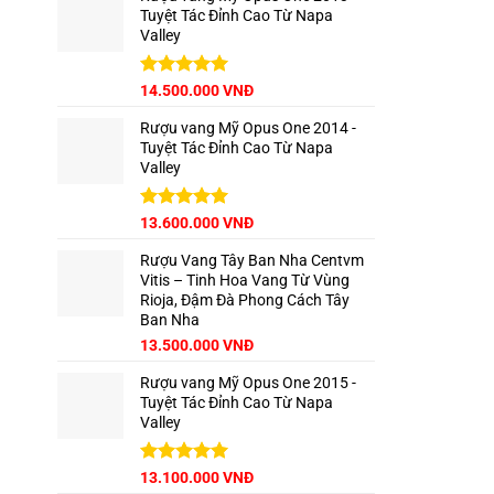
Tuyệt Tác Đỉnh Cao Từ Napa
Valley
Được xếp
14.500.000
VNĐ
hạng
5.00
5 sao
Rượu vang Mỹ Opus One 2014 -
Tuyệt Tác Đỉnh Cao Từ Napa
Valley
Được xếp
13.600.000
VNĐ
hạng
5.00
5 sao
Rượu Vang Tây Ban Nha Centvm
Vitis – Tinh Hoa Vang Từ Vùng
Rioja, Đậm Đà Phong Cách Tây
Ban Nha
Giá
Giá
13.500.000
VNĐ
gốc
hiện
Rượu vang Mỹ Opus One 2015 -
là:
tại
Tuyệt Tác Đỉnh Cao Từ Napa
15.000.000 VNĐ.
là:
Valley
13.500.000 VNĐ.
Được xếp
13.100.000
VNĐ
hạng
5.00