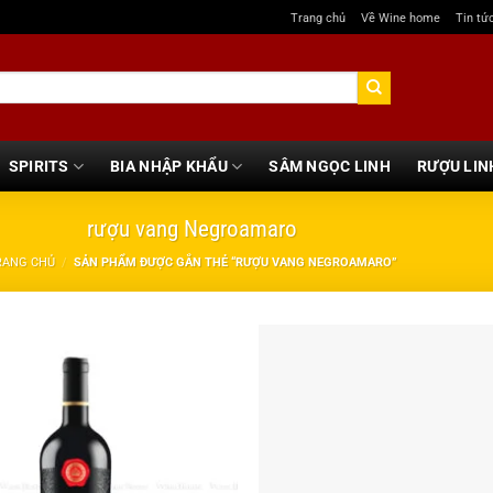
Trang chủ
Về Wine home
Tin tứ
SPIRITS
BIA NHẬP KHẨU
SÂM NGỌC LINH
RƯỢU LIN
rượu vang Negroamaro
RANG CHỦ
/
SẢN PHẨM ĐƯỢC GẮN THẺ “RƯỢU VANG NEGROAMARO”