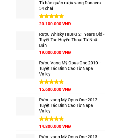
Tủ bảo quản rượu vang Dunavox
54 chai
Giá
Được xếp
Giá
20.100.000
VNĐ
hạng
5.00
gốc
hiện
5 sao
Rượu Whisky HIBIKI 21 Years Old -
là:
tại
Tuyệt Tác Huyền Thoại Từ Nhật
22.500.000 VNĐ.
là:
Bản
20.100.000 VNĐ.
Giá
Giá
19.000.000
VNĐ
gốc
hiện
Rượu Vang Mỹ Opus One 2010 –
là:
tại
Tuyệt Tác Đỉnh Cao Từ Napa
22.000.000 VNĐ.
là:
Valley
19.000.000 VNĐ.
Được xếp
15.600.000
VNĐ
hạng
5.00
5 sao
Rượu vang Mỹ Opus One 2012-
Tuyệt Tác Đỉnh Cao Từ Napa
Valley
Được xếp
14.800.000
VNĐ
hạng
5.00
5 sao
Rượu vang Mỹ Opus One 2013 -