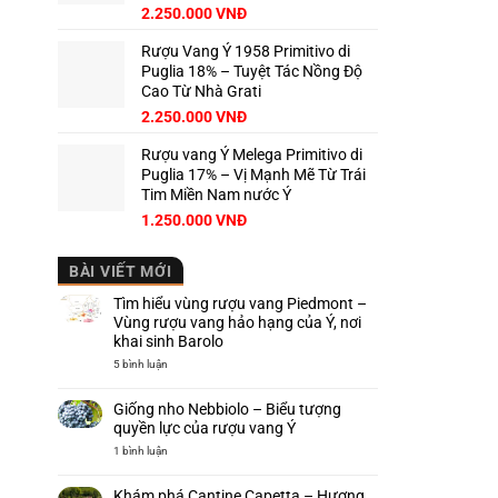
2.250.000
VNĐ
Rượu Vang Ý 1958 Primitivo di
Puglia 18% – Tuyệt Tác Nồng Độ
Cao Từ Nhà Grati
2.250.000
VNĐ
Rượu vang Ý Melega Primitivo di
Puglia 17% – Vị Mạnh Mẽ Từ Trái
Tim Miền Nam nước Ý
1.250.000
VNĐ
BÀI VIẾT MỚI
Tìm hiểu vùng rượu vang Piedmont –
Vùng rượu vang hảo hạng của Ý, nơi
khai sinh Barolo
ở
5 bình luận
Tìm
hiểu
vùng
Giống nho Nebbiolo – Biểu tượng
rượu
vang
quyền lực của rượu vang Ý
Piedmont
–
ở
1 bình luận
Vùng
Giống
rượu
nho
vang
Nebbiolo
Khám phá Cantine Capetta – Hương
hảo