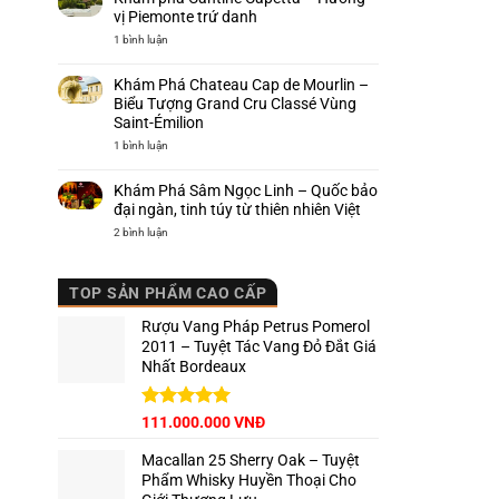
–
hạng
Biểu
vị Piemonte trứ danh
của
tượng
Ý,
quyền
ở
1 bình luận
nơi
lực
Khám
khai
của
phá
sinh
rượu
Cantine
Khám Phá Chateau Cap de Mourlin –
Barolo
vang
Capetta
Ý
–
Biểu Tượng Grand Cru Classé Vùng
Hương
Saint-Émilion
vị
Piemonte
ở
1 bình luận
trứ
Khám
danh
Phá
Chateau
Khám Phá Sâm Ngọc Linh – Quốc bảo
Cap
de
đại ngàn, tinh túy từ thiên nhiên Việt
Mourlin
–
ở
2 bình luận
Biểu
Khám
Tượng
Phá
Grand
Sâm
Cru
Ngọc
TOP SẢN PHẨM CAO CẤP
Classé
Linh
Vùng
–
Saint-
Quốc
Rượu Vang Pháp Petrus Pomerol
Émilion
bảo
đại
2011 – Tuyệt Tác Vang Đỏ Đắt Giá
ngàn,
Nhất Bordeaux
tinh
túy
từ
thiên
nhiên
Giá
Được xếp
Giá
111.000.000
VNĐ
Việt
hạng
5.00
gốc
hiện
5 sao
Macallan 25 Sherry Oak – Tuyệt
là:
tại
Phẩm Whisky Huyền Thoại Cho
125.000.000 VNĐ.
là: