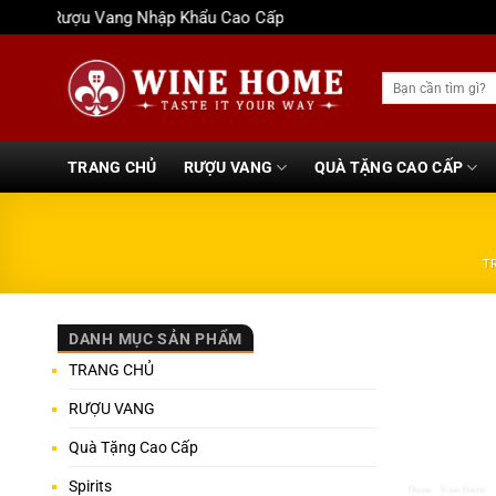
Bỏ
Rượu Vang Nhập Khẩu Cao Cấp
qua
nội
Tìm
dung
kiếm:
TRANG CHỦ
RƯỢU VANG
QUÀ TẶNG CAO CẤP
T
DANH MỤC SẢN PHẨM
TRANG CHỦ
RƯỢU VANG
Quà Tặng Cao Cấp
Spirits