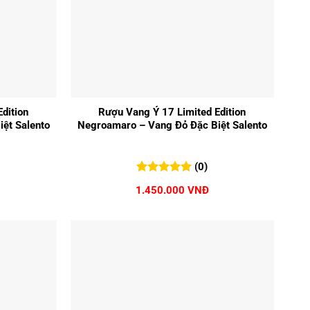
+
dition
Rượu Vang Ý 17 Limited Edition
ệt Salento
Negroamaro – Vang Đỏ Đặc Biệt Salento
(0)
0
0
trên 5
1.450.000
VNĐ
đánh giá