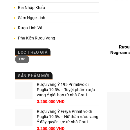
Bia Nhập Khẩu
Sâm Ngọc Linh
Rượu Linh Vật
+
Phụ Kiện Rượu Vang
Rượu 
Negroamar
LỌC THEO GIÁ
Giá
Giá
LỌC
tối
tối
thiểu
đa
SẢN PHẨM MỚI
Rượu vang Ý 195 Primitivo di
Puglia 19,5% – Tuyệt phẩm rượu
vang Ý giới hạn từ nhà Grati
3.250.000
VNĐ
Rượu vang Ý Freya Primitivo di
Puglia 19,5% – Nữ thần rượu vang
Ý đầy quyền lực từ nhà Grati
3.250.000
VNĐ