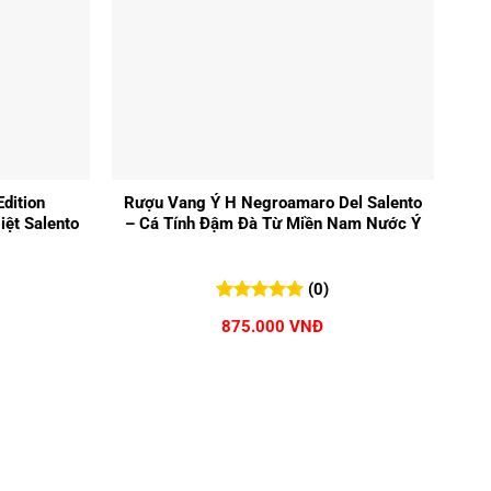
+
dition
Rượu Vang Ý H Negroamaro Del Salento
ệt Salento
– Cá Tính Đậm Đà Từ Miền Nam Nước Ý
(0)
0
0
trên 5
875.000
VNĐ
đánh giá