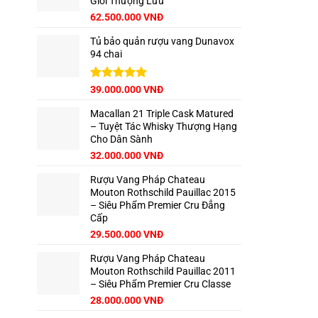
Giới Thượng Lưu
111.000.000 VNĐ.
Giá
Giá
62.500.000
VNĐ
gốc
hiện
Tủ bảo quản rượu vang Dunavox
là:
tại
94 chai
65.000.000 VNĐ.
là:
62.500.000 VNĐ.
Giá
Được xếp
Giá
39.000.000
VNĐ
hạng
5.00
gốc
hiện
5 sao
Macallan 21 Triple Cask Matured
là:
tại
– Tuyệt Tác Whisky Thượng Hạng
42.500.000 VNĐ.
là:
Cho Dân Sành
39.000.000 VNĐ.
Giá
Giá
32.000.000
VNĐ
gốc
hiện
Rượu Vang Pháp Chateau
là:
tại
Mouton Rothschild Pauillac 2015
35.000.000 VNĐ.
là:
– Siêu Phẩm Premier Cru Đẳng
32.000.000 VNĐ.
Cấp
29.500.000
VNĐ
Rượu Vang Pháp Chateau
Mouton Rothschild Pauillac 2011
– Siêu Phẩm Premier Cru Classe
28.000.000
VNĐ