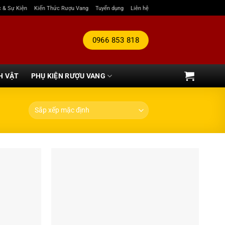
c & Sự Kiện
Kiến Thức Rượu Vang
Tuyển dụng
Liên hệ
0966 853 818
H VẬT
PHỤ KIỆN RƯỢU VANG