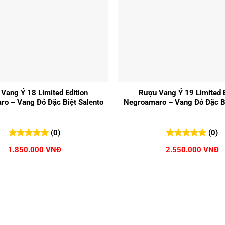
+
Vang Ý 18 Limited Edition
Rượu Vang Ý 19 Limited E
o – Vang Đỏ Đặc Biệt Salento
Negroamaro – Vang Đỏ Đặc Bi
(0)
(0)
0
0
trên 5
0
0
trên 5
1.850.000
VNĐ
2.550.000
VNĐ
đánh giá
đánh giá