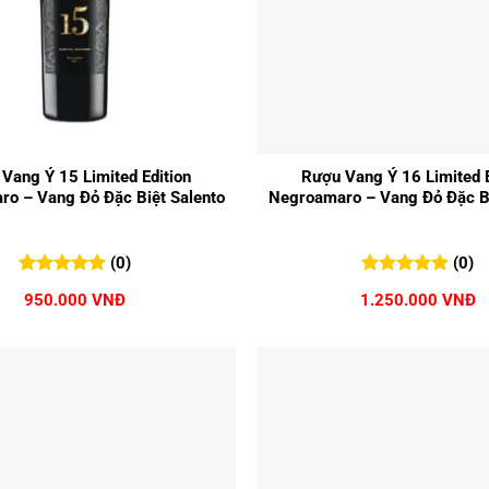
+
Vang Ý 15 Limited Edition
Rượu Vang Ý 16 Limited E
o – Vang Đỏ Đặc Biệt Salento
Negroamaro – Vang Đỏ Đặc Bi
(0)
(0)
0
0
trên 5
0
0
trên 5
950.000
VNĐ
1.250.000
VNĐ
đánh giá
đánh giá