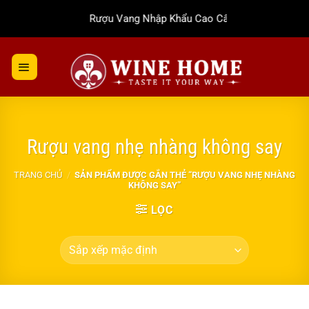
Bỏ
Rượu Vang Nhập Khẩu Cao Cấp
qua
nội
dung
Rượu vang nhẹ nhàng không say
TRANG CHỦ
/
SẢN PHẨM ĐƯỢC GẮN THẺ “RƯỢU VANG NHẸ NHÀNG
KHÔNG SAY”
LỌC