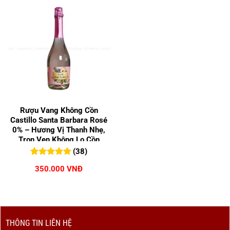
Rượu Vang Không Cồn
Castillo Santa Barbara Rosé
0% – Hương Vị Thanh Nhẹ,
Trọn Vẹn Không Lo Cồn
(38)
5.00
38
trên 5
350.000
VNĐ
đánh giá
THÔNG TIN LIÊN HỆ