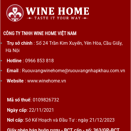
CÔNG TY TNHH WINE HOME VIỆT NAM
Trụ sở chính
: Số 24 Trần Kim Xuyến, Yên Hòa, Cầu Giấy,
Hà Nội
Hotline
: 0966 853 818
Email
: Ruouvangwinehome@ruouvangnhapkhau.com.vn
Website
: www.winehome.vn
Mã số thuế
: 0109826732
Ngày cấp
: 22/11/2021
Nơi cấp
: Sở Kế Hoạch và Đầu Tư : ngày 21/12/2023
Giấy phép bán buôn rượu - BCT cấp - số: 363/GP-BCT