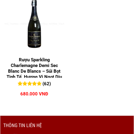
Rượu Sparkling
Charlemagne Demi Sec
Blanc De Blancs – Sủi Bọt
Tinh Tế, Hương Vị Ngọt Dịu
Cuốn Hút
(62)
5.00
62
trên 5
680.000
VNĐ
đánh giá
THÔNG TIN LIÊN HỆ