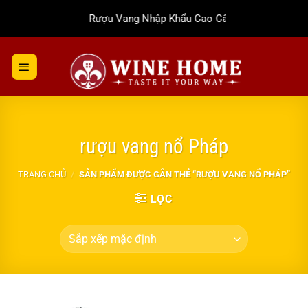
Bỏ
Rượu Vang Nhập Khẩu Cao Cấp
qua
nội
dung
rượu vang nổ Pháp
TRANG CHỦ
/
SẢN PHẨM ĐƯỢC GẮN THẺ “RƯỢU VANG NỔ PHÁP”
LỌC