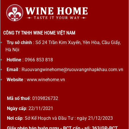
CÔNG TY TNHH WINE HOME VIỆT NAM
Trụ sở chính
: Số 24 Trần Kim Xuyến, Yên Hòa, Cầu Giấy,
Hà Nội
Hotline
: 0966 853 818
Email
: Ruouvangwinehome@ruouvangnhapkhau.com.vn
Website
: www.winehome.vn
Mã số thuế
: 0109826732
Ngày cấp
: 22/11/2021
Nơi cấp
: Sở Kế Hoạch và Đầu Tư : ngày 21/12/2023
Giấy phép bán buôn rượu - BCT cấp - số: 363/GP-BCT