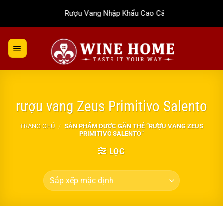
Bỏ
Rượu Vang Nhập Khẩu Cao Cấp
qua
nội
dung
rượu vang Zeus Primitivo Salento
TRANG CHỦ
/
SẢN PHẨM ĐƯỢC GẮN THẺ “RƯỢU VANG ZEUS
PRIMITIVO SALENTO”
LỌC