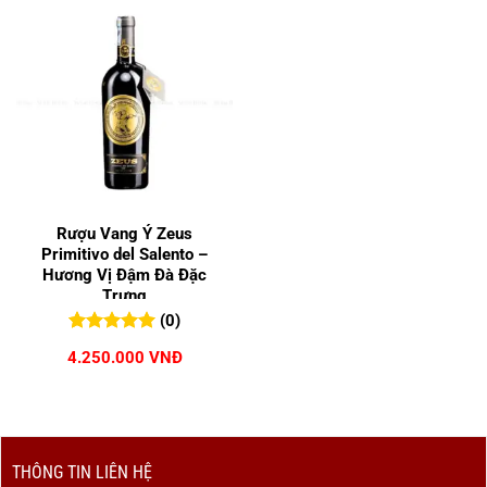
Rượu Vang Ý Zeus
Primitivo del Salento –
Hương Vị Đậm Đà Đặc
Trưng
(0)
0
0
trên 5
4.250.000
VNĐ
đánh giá
THÔNG TIN LIÊN HỆ