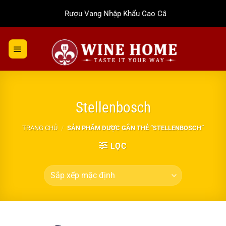
Bỏ
Rượu Vang Nhập Khẩu Cao Cấp
qua
nội
dung
Stellenbosch
TRANG CHỦ
/
SẢN PHẨM ĐƯỢC GẮN THẺ “STELLENBOSCH”
LỌC