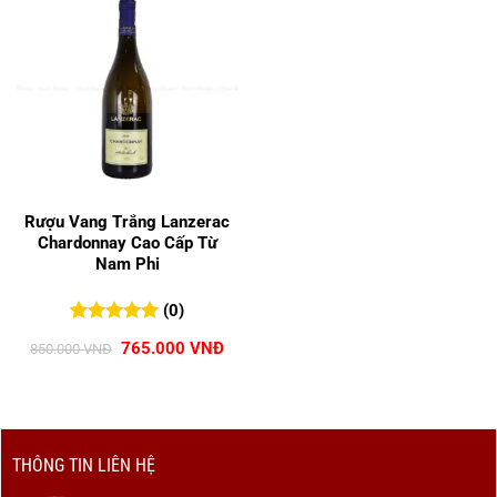
Rượu Vang Trắng Lanzerac
Chardonnay Cao Cấp Từ
Nam Phi
(0)
0
0
trên 5
Giá
Giá
765.000
VNĐ
850.000
VNĐ
đánh giá
gốc
hiện
là:
tại
850.000 VNĐ.
là:
765.000 VNĐ.
THÔNG TIN LIÊN HỆ