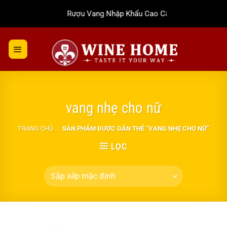
Bỏ
Rượu Vang Nhập Khẩu Cao Cấp
qua
nội
dung
vang nhẹ cho nữ
TRANG CHỦ
/
SẢN PHẨM ĐƯỢC GẮN THẺ “VANG NHẸ CHO NỮ”
LỌC