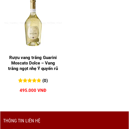
Rượu vang trắng Guarini
Moscato Dolce – Vang
trắng ngọt nhẹ Ý quyến rũ
(0)
0
0
trên 5
495.000
VNĐ
đánh giá
THÔNG TIN LIÊN HỆ