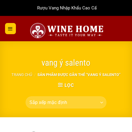
Bỏ
Rượu Vang Nhập Khẩu Cao Cấp
qua
nội
dung
vang ý salento
TRANG CHỦ
/
SẢN PHẨM ĐƯỢC GẮN THẺ “VANG Ý SALENTO”
LỌC