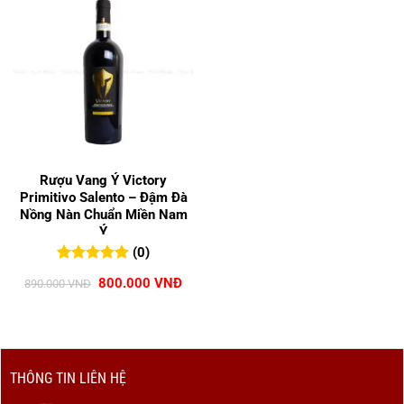
Rượu Vang Ý Victory
Primitivo Salento – Đậm Đà
Nồng Nàn Chuẩn Miền Nam
Ý
(0)
0
0
trên 5
Giá
Giá
800.000
VNĐ
890.000
VNĐ
đánh giá
gốc
hiện
là:
tại
890.000 VNĐ.
là:
800.000 VNĐ.
THÔNG TIN LIÊN HỆ