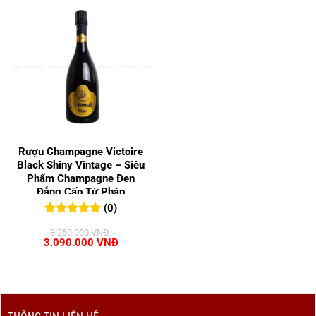
Rượu Champagne Victoire
Black Shiny Vintage – Siêu
Phẩm Champagne Đen
Đẳng Cấp Từ Pháp
(0)
0
0
trên 5
3.250.000
VNĐ
đánh giá
Giá
Giá
3.090.000
VNĐ
gốc
hiện
là:
tại
3.250.000 VNĐ.
là:
3.090.000 VNĐ.