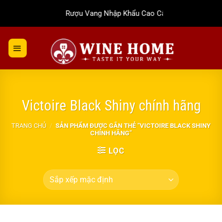
Bỏ
Rượu Vang Nhập Khẩu Cao Cấp
qua
nội
dung
Victoire Black Shiny chính hãng
TRANG CHỦ
/
SẢN PHẨM ĐƯỢC GẮN THẺ “VICTOIRE BLACK SHINY
CHÍNH HÃNG”
LỌC