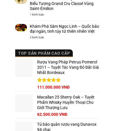
Ý
–
Biểu Tượng Grand Cru Classé Vùng
Hương
Saint-Émilion
vị
Piemonte
ở
1 bình luận
trứ
Khám
danh
Phá
Chateau
Khám Phá Sâm Ngọc Linh – Quốc bảo
Cap
de
đại ngàn, tinh túy từ thiên nhiên Việt
Mourlin
–
ở
2 bình luận
Biểu
Khám
Tượng
Phá
Grand
Sâm
Cru
Ngọc
TOP SẢN PHẨM CAO CẤP
Classé
Linh
Vùng
–
Saint-
Quốc
Rượu Vang Pháp Petrus Pomerol
Émilion
bảo
đại
2011 – Tuyệt Tác Vang Đỏ Đắt Giá
ngàn,
Nhất Bordeaux
tinh
túy
từ
thiên
nhiên
Giá
Được xếp
Giá
111.000.000
VNĐ
Việt
hạng
5.00
gốc
hiện
5 sao
Macallan 25 Sherry Oak – Tuyệt
là:
tại
Phẩm Whisky Huyền Thoại Cho
125.000.000 VNĐ.
là:
Giới Thượng Lưu
111.000.000 VNĐ.
Giá
Giá
62.500.000
VNĐ
gốc
hiện
Tủ bảo quản rượu vang Dunavox
là:
tại
94 chai
65.000.000 VNĐ.
là: