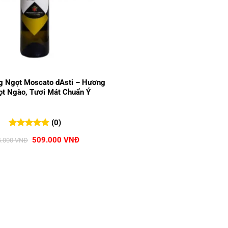
 Ngọt Moscato dAsti – Hương
ọt Ngào, Tươi Mát Chuẩn Ý
(0)
0
0
trên 5
Giá
Giá
509.000
VNĐ
5.000
VNĐ
đánh giá
gốc
hiện
là:
tại
565.000 VNĐ.
là:
509.000 VNĐ.