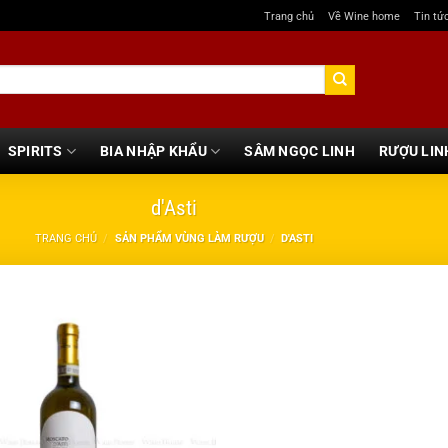
Trang chủ
Về Wine home
Tin tứ
SPIRITS
BIA NHẬP KHẨU
SÂM NGỌC LINH
RƯỢU LIN
d'Asti
TRANG CHỦ
/
SẢN PHẨM VÙNG LÀM RƯỢU
/
D'ASTI