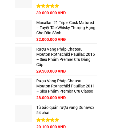
62.500.000 VNĐ.
Giá
Được xếp
Giá
39.000.000
VNĐ
hạng
5.00
gốc
hiện
5 sao
Macallan 21 Triple Cask Matured
là:
tại
– Tuyệt Tác Whisky Thượng Hạng
42.500.000 VNĐ.
là:
Cho Dân Sành
39.000.000 VNĐ.
Giá
Giá
32.000.000
VNĐ
gốc
hiện
Rượu Vang Pháp Chateau
là:
tại
Mouton Rothschild Pauillac 2015
35.000.000 VNĐ.
là:
– Siêu Phẩm Premier Cru Đẳng
32.000.000 VNĐ.
Cấp
29.500.000
VNĐ
Rượu Vang Pháp Chateau
Mouton Rothschild Pauillac 2011
– Siêu Phẩm Premier Cru Classe
28.000.000
VNĐ
Tủ bảo quản rượu vang Dunavox
54 chai
Giá
Được xếp
Giá
20.100.000
VNĐ