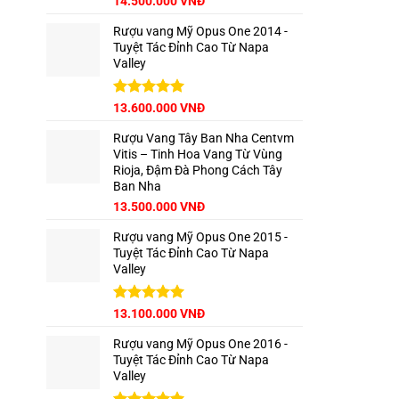
14.500.000
VNĐ
hạng
5.00
5 sao
Rượu vang Mỹ Opus One 2014 -
Tuyệt Tác Đỉnh Cao Từ Napa
Valley
Được xếp
13.600.000
VNĐ
hạng
5.00
5 sao
Rượu Vang Tây Ban Nha Centvm
Vitis – Tinh Hoa Vang Từ Vùng
Rioja, Đậm Đà Phong Cách Tây
Ban Nha
Giá
Giá
13.500.000
VNĐ
gốc
hiện
Rượu vang Mỹ Opus One 2015 -
là:
tại
Tuyệt Tác Đỉnh Cao Từ Napa
15.000.000 VNĐ.
là:
Valley
13.500.000 VNĐ.
Được xếp
13.100.000
VNĐ
hạng
5.00
5 sao
Rượu vang Mỹ Opus One 2016 -
Tuyệt Tác Đỉnh Cao Từ Napa
Valley