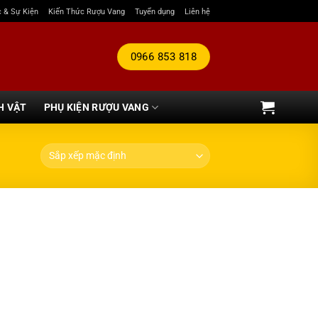
c & Sự Kiện
Kiến Thức Rượu Vang
Tuyển dụng
Liên hệ
0966 853 818
H VẬT
PHỤ KIỆN RƯỢU VANG