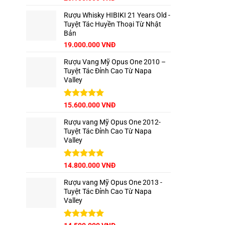
hạng
5.00
gốc
hiện
5 sao
Rượu Whisky HIBIKI 21 Years Old -
là:
tại
Tuyệt Tác Huyền Thoại Từ Nhật
22.500.000 VNĐ.
là:
Bản
20.100.000 VNĐ.
Giá
Giá
19.000.000
VNĐ
gốc
hiện
Rượu Vang Mỹ Opus One 2010 –
là:
tại
Tuyệt Tác Đỉnh Cao Từ Napa
22.000.000 VNĐ.
là:
Valley
19.000.000 VNĐ.
Được xếp
15.600.000
VNĐ
hạng
5.00
5 sao
Rượu vang Mỹ Opus One 2012-
Tuyệt Tác Đỉnh Cao Từ Napa
Valley
Được xếp
14.800.000
VNĐ
hạng
5.00
5 sao
Rượu vang Mỹ Opus One 2013 -
Tuyệt Tác Đỉnh Cao Từ Napa
Valley
Được xếp