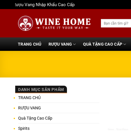
Bỏ
Rượu Vang Nhập Khẩu Cao Cấp
qua
nội
Tìm
dung
kiếm:
TRANG CHỦ
RƯỢU VANG
QUÀ TẶNG CAO CẤP
DANH MỤC SẢN PHẨM
TRANG CHỦ
RƯỢU VANG
Quà Tặng Cao Cấp
Spirits