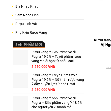
Bia Nhập Khẩu
Sâm Ngọc Linh
Rượu Linh Vật
+
Phụ Kiện Rượu Vang
Rượu Vang
Vị Ng
SẢN PHẨM MỚI
Rượu vang Ý 195 Primitivo di
Puglia 19,5% – Tuyệt phẩm rượu
vang Ý giới hạn từ nhà Grati
3.250.000
VNĐ
56
Rượu vang Ý Freya Primitivo di
Puglia 19,5% – Nữ thần rượu vang
Ý đầy quyền lực từ nhà Grati
3.250.000
VNĐ
Rượu vang Ý 666 Primitivo di
Puglia – Siêu phẩm vang Ý 18,5%
cho người yêu vị mạnh mẽ