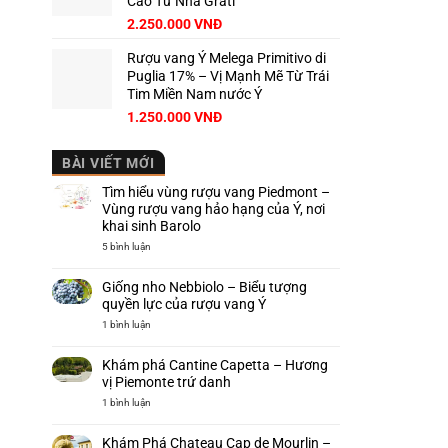
Cao Từ Nhà Grati
2.250.000
VNĐ
Rượu vang Ý Melega Primitivo di
Puglia 17% – Vị Mạnh Mẽ Từ Trái
Tim Miền Nam nước Ý
1.250.000
VNĐ
BÀI VIẾT MỚI
Tìm hiểu vùng rượu vang Piedmont –
Vùng rượu vang hảo hạng của Ý, nơi
khai sinh Barolo
ở
5 bình luận
Tìm
hiểu
vùng
Giống nho Nebbiolo – Biểu tượng
rượu
vang
quyền lực của rượu vang Ý
Piedmont
–
ở
1 bình luận
Vùng
Giống
rượu
nho
vang
Nebbiolo
Khám phá Cantine Capetta – Hương
hảo
–
hạng
Biểu
vị Piemonte trứ danh
của
tượng
Ý,
quyền
ở
1 bình luận
nơi
lực
Khám
khai
của
phá
sinh
rượu
Cantine
Khám Phá Chateau Cap de Mourlin –
Barolo
vang
Capetta