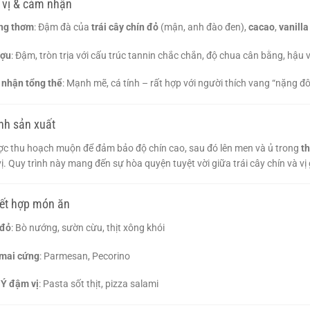
vị & cảm nhận
ng thơm
: Đậm đà của
trái cây chín đỏ
(mận, anh đào đen),
cacao
,
vanilla
ượu
: Đậm, tròn trịa với cấu trúc tannin chắc chắn, độ chua cân bằng, hậu v
nhận tổng thể
: Mạnh mẽ, cá tính – rất hợp với người thích vang “nặng đô
ình sản xuất
c thu hoạch muộn để đảm bảo độ chín cao, sau đó lên men và ủ trong
t
. Quy trình này mang đến sự hòa quyện tuyệt vời giữa trái cây chín và vị g
kết hợp món ăn
 đỏ
: Bò nướng, sườn cừu, thịt xông khói
mai cứng
: Parmesan, Pecorino
Ý đậm vị
: Pasta sốt thịt, pizza salami