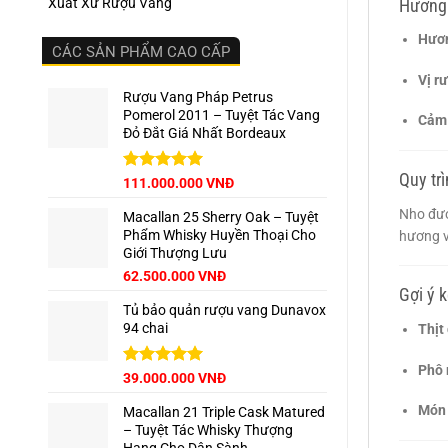
Hương 
Xuất Xứ Rượu Vang
Hươ
CÁC SẢN PHẨM CAO CẤP
Vị r
Rượu Vang Pháp Petrus
Pomerol 2011 – Tuyệt Tác Vang
Cảm 
Đỏ Đắt Giá Nhất Bordeaux
Quy tr
Giá
Được xếp
Giá
111.000.000
VNĐ
hạng
5.00
gốc
hiện
Nho đượ
5 sao
Macallan 25 Sherry Oak – Tuyệt
là:
tại
Phẩm Whisky Huyền Thoại Cho
hương vị
125.000.000 VNĐ.
là:
Giới Thượng Lưu
111.000.000 VNĐ.
Giá
Giá
62.500.000
VNĐ
Gợi ý 
gốc
hiện
Tủ bảo quản rượu vang Dunavox
là:
tại
94 chai
Thịt
65.000.000 VNĐ.
là:
62.500.000 VNĐ.
Phô 
Giá
Được xếp
Giá
39.000.000
VNĐ
hạng
5.00
gốc
hiện
5 sao
Món 
Macallan 21 Triple Cask Matured
là:
tại
– Tuyệt Tác Whisky Thượng
42.500.000 VNĐ.
là: