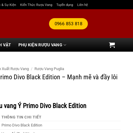
c & Sự Kiện
Kiến Thức Rượu Vang
Tuyển dụng
Liên hệ
0966 853 818
H VẬT
PHỤ KIỆN RƯỢU VANG
n Xuất Rượu Vang
/
Rượu Vang Puglia
rimo Divo Black Edition – Mạnh mẽ và đầy lôi
u vang Ý Primo Divo Black Edition
THÔNG TIN CHI TIẾT
Primo Divo Black Edition