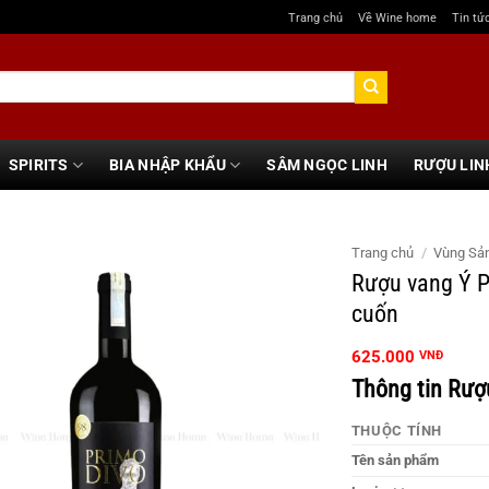
Trang chủ
Về Wine home
Tin tứ
SPIRITS
BIA NHẬP KHẨU
SÂM NGỌC LINH
RƯỢU LIN
Trang chủ
/
Vùng Sả
Rượu vang Ý P
cuốn
625.000
VNĐ
Thông tin Rượ
THUỘC TÍNH
Tên sản phẩm