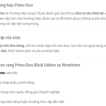
ơng hiệu Primo Divo
ivo
là thương hiệu vang Ý được đánh giá cao bởi sự
đầu tư vào thiết kế,
cao cấp hơn của thương hiệu, được tạo ra để chinh phục những ai yêu th
ong các dịp tiệc sang trọng.
ẹp của rượu
ủy tinh đen bóng
, với tem nhãn dập nổi màu bạc, tạo nên vẻ ngoài sang t
 tính
, thích khám phá và yêu sự khác biệt.
ợu vang Primo Divo Black Edition tại WineHome
ome
cam kết:
 nhập khẩu chính hãng
 hàng toàn quốc, đóng gói chuyên nghiệp
hợp biếu tặng hoặc thưởng thức dịp đặc biệt