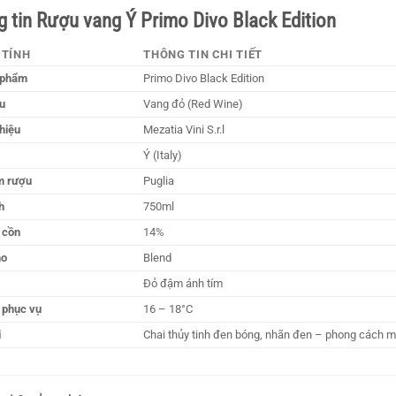
 tin Rượu vang Ý Primo Divo Black Edition
 TÍNH
THÔNG TIN CHI TIẾT
 phẩm
Primo Divo Black Edition
u
Vang đỏ (Red Wine)
hiệu
Mezatia Vini S.r.l
Ý (Italy)
m rượu
Puglia
h
750ml
 cồn
14%
ho
Blend
Đỏ đậm ánh tím
 phục vụ
16 – 18°C
i
Chai thủy tinh đen bóng, nhãn đen – phong cách 