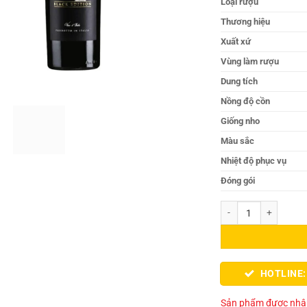
Loại rượu
Thương hiệu
Xuất xứ
Vùng làm rượu
Dung tích
Nồng độ cồn
Giống nho
Màu sắc
Nhiệt độ phục vụ
Đóng gói
Rượu vang Ý Primo Div
HOTLINE:
Sản phẩm được nhập