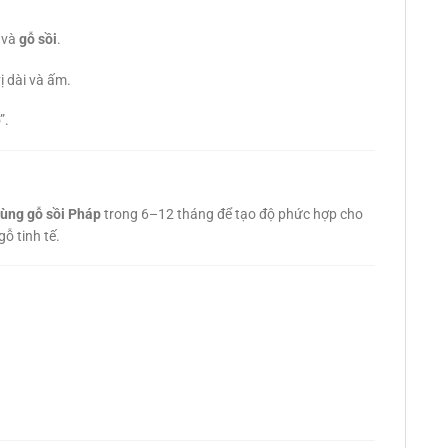
và
gỗ sồi
.
ị dài và ấm.
”.
hùng gỗ sồi Pháp
trong 6–12 tháng để tạo độ phức hợp cho
ỗ tinh tế.