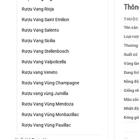
Thông
Rượu Vang Rioja
THUỘC
Rượu Vang Saint Emilion
Tên sản
Rượu Vang Salento
Loại rượ
Rượu Vang Sicilia
Thương 
Rượu Vang Stellenbosch
Xuất xứ
Rượu Vang Valpolicella
Vùng là
Rượu vang Veneto
Dung tíc
Nồng độ
Rượu Vang Vùng Champagne
Giống n
Rượu vang vùng Jumilla
Màu sắc
Rượu Vang Vùng Mendoza
Nhiệt độ
Rượu Vang Vùng Monbazillac
Đóng gó
Rượu Vang Vùng Pauillac