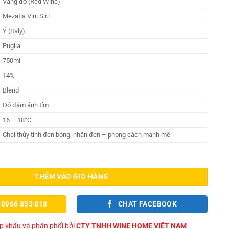
Vang đỏ (Red Wine)
Mezatia Vini S.r.l
Ý (Italy)
Puglia
750ml
14%
Blend
Đỏ đậm ánh tím
16 – 18°C
Chai thủy tinh đen bóng, nhãn đen – phong cách mạnh mẽ
o Black Edition – Mạnh mẽ và đầy lôi cuốn số lượng
THÊM VÀO GIỎ HÀNG
 0966 853 818
CHAT FACEBOOK
 khẩu và phân phối bởi
CTY TNHH WINE HOME VIỆT NAM