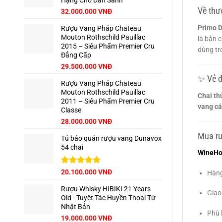
Hạng Cho Dân Sành
39.000.000 VNĐ.
Về thư
Giá
Giá
32.000.000
VNĐ
gốc
hiện
Primo D
Rượu Vang Pháp Chateau
là:
tại
Mouton Rothschild Pauillac
35.000.000 VNĐ.
là:
là bản 
2015 – Siêu Phẩm Premier Cru
32.000.000 VNĐ.
dùng tr
Đẳng Cấp
29.500.000
VNĐ
✨ Vẻ đ
Rượu Vang Pháp Chateau
Mouton Rothschild Pauillac
Chai th
2011 – Siêu Phẩm Premier Cru
vang cá
Classe
28.000.000
VNĐ
Mua rư
Tủ bảo quản rượu vang Dunavox
54 chai
WineH
Giá
Được xếp
Giá
20.100.000
VNĐ
Hàng
hạng
5.00
gốc
hiện
5 sao
Rượu Whisky HIBIKI 21 Years
là:
tại
Giao
Old - Tuyệt Tác Huyền Thoại Từ
22.500.000 VNĐ.
là:
Nhật Bản
20.100.000 VNĐ.
Phù 
Giá
Giá
19.000.000
VNĐ