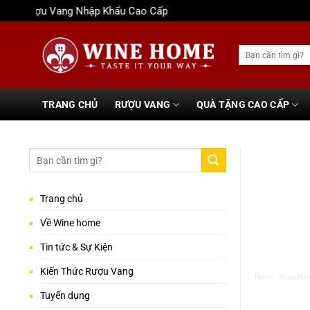
Bỏ
Rượu Vang Nhập Khẩu Cao Cấp
qua
nội
Tìm
dung
kiếm:
TRANG CHỦ
RƯỢU VANG
QUÀ TẶNG CAO CẤP
Trang chủ
Về Wine home
Tin tức & Sự Kiện
Kiến Thức Rượu Vang
Tuyển dụng