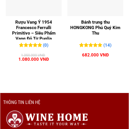
Rượu Vang Ý 1954
Bánh trung thu
Francesco Ferrulli
HONGKONG Phú Quý Kim
Primitivo – Siêu Phẩm
Thu
Vang Đỏ Từ Puglia
(0)
(14)
0
0
trên 5
5.00
14
trên 5
682.000
VNĐ
1.350.000
VNĐ
đánh giá
đánh giá
Giá
Giá
1.080.000
VNĐ
gốc
hiện
là:
tại
1.350.000 VNĐ.
là:
1.080.000 VNĐ.
THÔNG TIN LIÊN HỆ