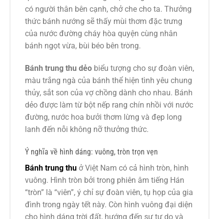
có người thân bên cạnh, chở che cho ta. Thưởng
thức bánh nướng sẽ thấy mùi thơm đặc trưng
của nước đường cháy hòa quyện cùng nhân
bánh ngọt vừa, bùi béo bên trong.
Bánh trung thu dẻo
biểu tượng cho sự đoàn viên,
màu trắng ngà của bánh thể hiện tình yêu chung
thủy, sắt son của vợ chồng dành cho nhau. Bánh
dẻo được làm từ bột nếp rang chín nhồi với nước
đường, nước hoa bưởi thơm lừng và đẹp long
lanh đến nỗi không nỡ thưởng thức.
Ý nghĩa về hình dáng: vuông, tròn trọn vẹn
Bánh trung thu
ở Việt Nam có cả hình tròn, hình
vuông. Hình tròn bởi trong phiên âm tiếng Hán
“tròn” là “viên”, ý chỉ sự đoàn viên, tụ họp của gia
đình trong ngày tết này. Còn hình vuông đại diện
cho hình dáng trời đất, hướng đến sự tự do và