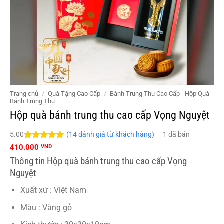
Trang chủ
/
Quà Tặng Cao Cấp
/
Bánh Trung Thu Cao Cấp - Hộp Quà
Bánh Trung Thu
Hộp quà bánh trung thu cao cấp Vọng Nguyệt
(
14
đánh giá từ khách hàng)
1
đã bán
5.00
5.00
14
trên 5
410.000
VNĐ
đánh giá
Thông tin Hộp quà bánh trung thu cao cấp Vọng
Nguyệt
Xuất xứ : Việt Nam
Màu : Vàng gỗ