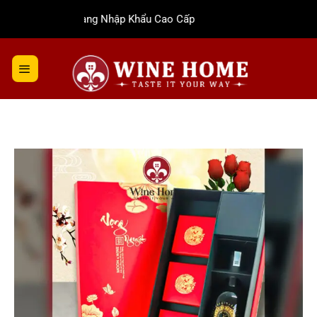
Bỏ
Rượu Vang Nhập Khẩu Cao Cấp
qua
nội
dung