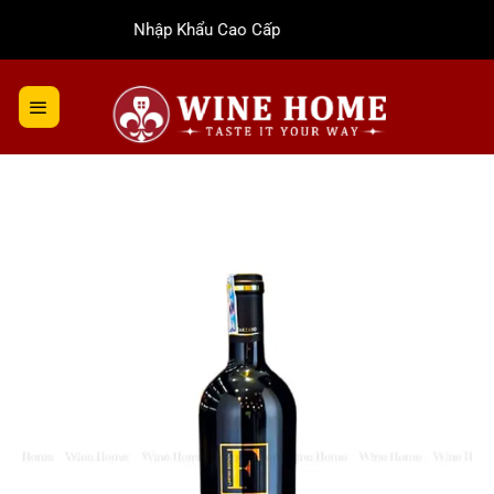
Bỏ
Rượu Vang Nhập Khẩu Cao Cấp
qua
nội
dung