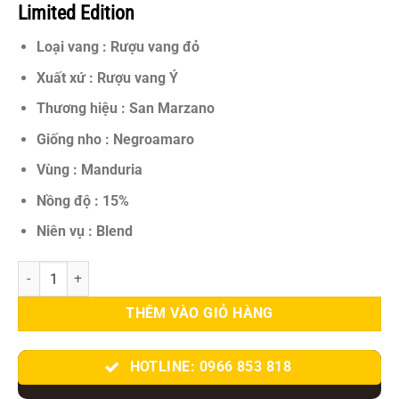
1.800.000 VNĐ.
là:
Limited Edition
1.250.000 VNĐ.
Loại vang : Rượu vang đỏ
Xuất xứ : Rượu vang Ý
Thương hiệu : San Marzano
Giống nho : Negroamaro
Vùng : Manduria
Nồng độ : 15%
Niên vụ : Blend
F Gold Negroamaro Limited Edition – Siêu Phẩm Vang Ý Đỏ Đẳng C
THÊM VÀO GIỎ HÀNG
HOTLINE: 0966 853 818