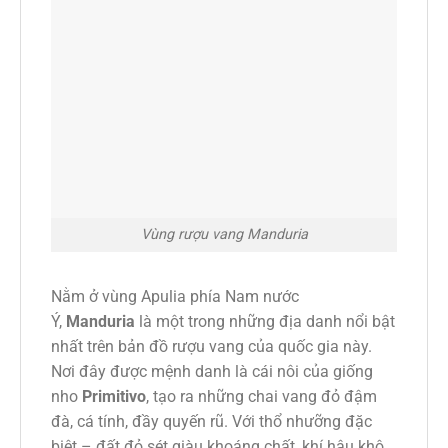
Vùng rượu vang Manduria
Nằm ở vùng Apulia phía Nam nước
Ý,
Manduria
là một trong những địa danh nổi bật
nhất trên bản đồ rượu vang của quốc gia này.
Nơi đây được mệnh danh là cái nôi của giống
nho
Primitivo
, tạo ra những chai vang đỏ đậm
đà, cá tính, đầy quyến rũ. Với thổ nhưỡng đặc
biệt – đất đỏ sét giàu khoáng chất, khí hậu khô