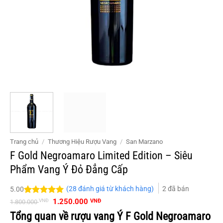
Trang chủ
/
Thương Hiệu Rượu Vang
/
San Marzano
F Gold Negroamaro Limited Edition – Siêu
Phẩm Vang Ý Đỏ Đẳng Cấp
(
28
đánh giá từ khách hàng)
2
đã bán
5.00
Giá
Giá
5.00
28
trên 5
1.250.000
VNĐ
VNĐ
1.800.000
gốc
hiện
đánh giá
Tổng quan về rượu vang Ý F Gold Negroamaro
là:
tại