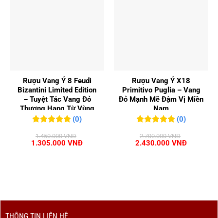
Rượu Vang Ý 8 Feudi
Rượu Vang Ý X18
Bizantini Limited Edition
Primitivo Puglia – Vang
– Tuyệt Tác Vang Đỏ
Đỏ Mạnh Mẽ Đậm Vị Miền
Thượng Hạng Từ Vùng
Nam
Abruzzo
(0)
(0)
0
0
trên 5
0
0
trên 5
1.450.000
VNĐ
2.700.000
VNĐ
đánh giá
đánh giá
Giá
Giá
Giá
Giá
1.305.000
VNĐ
2.430.000
VNĐ
gốc
hiện
gốc
hiện
là:
tại
là:
tại
1.450.000 VNĐ.
là:
2.700.000 VNĐ.
là:
1.305.000 VNĐ.
2.430.00
THÔNG TIN LIÊN HỆ