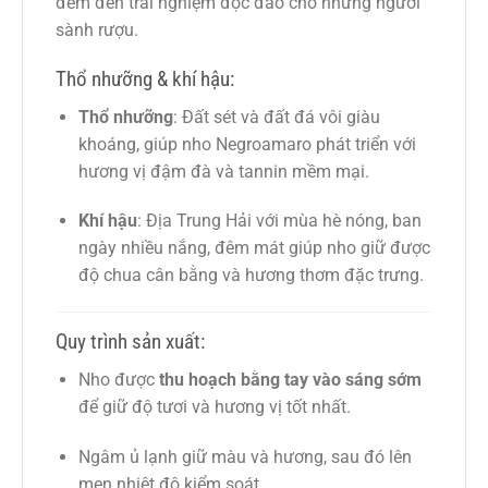
đem đến trải nghiệm độc đáo cho những người
sành rượu.
Thổ nhưỡng & khí hậu:
Thổ nhưỡng
: Đất sét và đất đá vôi giàu
khoáng, giúp nho Negroamaro phát triển với
hương vị đậm đà và tannin mềm mại.
Khí hậu
: Địa Trung Hải với mùa hè nóng, ban
ngày nhiều nắng, đêm mát giúp nho giữ được
độ chua cân bằng và hương thơm đặc trưng.
Quy trình sản xuất:
Nho được
thu hoạch bằng tay vào sáng sớm
để giữ độ tươi và hương vị tốt nhất.
Ngâm ủ lạnh giữ màu và hương, sau đó lên
men nhiệt độ kiểm soát.