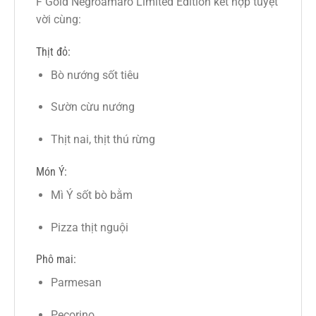
F Gold Negroamaro Limited Edition kết hợp tuyệt
vời cùng:
Thịt đỏ:
Bò nướng sốt tiêu
Sườn cừu nướng
Thịt nai, thịt thú rừng
Món Ý:
Mì Ý sốt bò bằm
Pizza thịt nguội
Phô mai:
Parmesan
Pecorino