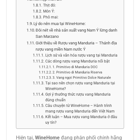
Thịt đỏ:
Món Ý:
Phô mai:
Lý do nên mua tại WineHome:
Đôi nét về nhà sản xuất vang Nam Ý lừng danh
San Marzano
Giới thiệu về Rượu vang Manduria – Thánh địa
rượu vang miền Nam nước Ý
Lịch sử và văn hóa rượu vang tại Manduria
Các dòng rượu vang Manduria nổi bật
1. Primitivo di Manduria DOC
2. Primitivo di Manduria Riserva
3. Vang ngọt Primitivo Dolce Naturale
Tại sao nên chọn rượu vang Manduria tại
WineHome?
Gợi ý thưởng thức rượu vang Manduria
đúng chuẩn
Câu chuyện từ WineHome – Hành trình
mang rượu vang Manduria đến Việt Nam
Kết luận – Mua rượu vang Manduria ở đâu
uy tín?
Hiện tại,
WineHome
đang phân phối chính hãng