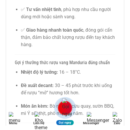
✅
Tư vấn nhiệt tình
, phù hợp nhu cầu người
dùng mới hoặc sành vang.
✅
Giao hàng nhanh toàn quốc
, đóng gói cẩn
thận, đảm bảo chất lượng rượu đến tay khách
hàng.
Gợi ý thưởng thức rượu vang Manduria đúng chuẩn
Nhiệt độ lý tưởng:
16 – 18°C.
Đề xuất decant:
30 – 45 phút trước khi uống
để rượu “mở” hương tốt hơn.
Món ăn kèm:
Bò nướng, cừu quay, sườn BBQ,
mì Ý sốt thịt, phô mai lâu năm.
Gọi ngay
Menu
Liên Hệ
Messenger
Zalo