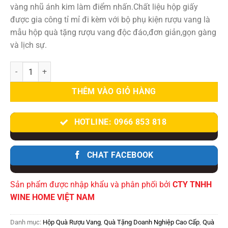
vàng nhũ ánh kim làm điểm nhấn.Chất liệu hộp giấy
được gia công tỉ mỉ đi kèm với bộ phụ kiện rượu vang là
mẫu hộp quà tặng rượu vang độc đáo,đơn giản,gọn gàng
và lịch sự.
Hộp Quà Rượu Vang Ý Essenza Primitivo di Manduria – Tinh Hoa Từ
THÊM VÀO GIỎ HÀNG
HOTLINE: 0966 853 818
CHAT FACEBOOK
Sản phẩm được nhập khẩu và phân phối bởi
CTY TNHH
WINE HOME VIỆT NAM
Danh mục:
Hộp Quà Rượu Vang
,
Quà Tặng Doanh Nghiệp Cao Cấp
,
Quà