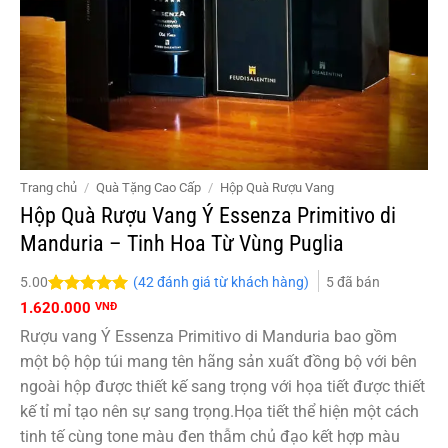
Trang chủ
/
Quà Tặng Cao Cấp
/
Hộp Quà Rượu Vang
Hộp Quà Rượu Vang Ý Essenza Primitivo di
Manduria – Tinh Hoa Từ Vùng Puglia
(
42
đánh giá từ khách hàng)
5
đã bán
5.00
5.00
42
trên 5
1.620.000
VNĐ
đánh giá
Rượu vang Ý Essenza Primitivo di Manduria bao gồm
một bộ hộp túi mang tên hãng sản xuất đồng bộ với bên
ngoài hộp được thiết kế sang trọng với họa tiết được thiết
kế tỉ mỉ tạo nên sự sang trọng.Họa tiết thể hiện một cách
tinh tế cùng tone màu đen thẫm chủ đạo kết hợp màu