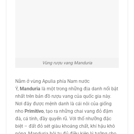
Vùng rượu vang Manduria
Nằm ở vùng Apulia phía Nam nước
Ý,
Manduria
là một trong những địa danh nổi bật
nhất trên bản đồ rượu vang của quốc gia này.
Nơi đây được mệnh danh là cái nôi của giống
nho
Primitivo
, tạo ra những chai vang đỏ đậm
đà, cá tính, đầy quyến rũ. Với thổ nhưỡng đặc
biệt – đất đỏ sét giàu khoáng chất, khí hậu khô
nóng, Manduria hội tụ đủ điều kiện lý tưởng cho