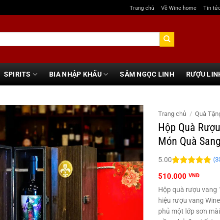
Trang chủ
Về Wine home
Tin tứ
SPIRITS
BIA NHẬP KHẨU
SÂM NGỌC LINH
RƯỢU LIN
Trang chủ
/
Quà Tặn
Hộp Quà Rượu
Món Quà Sang 
(
3
5.00
5.00
33
trên 5
510.000
VNĐ
đánh giá
Hộp quà rượu vang 
hiệu rượu vang Wine
phủ một lớp sơn mài 