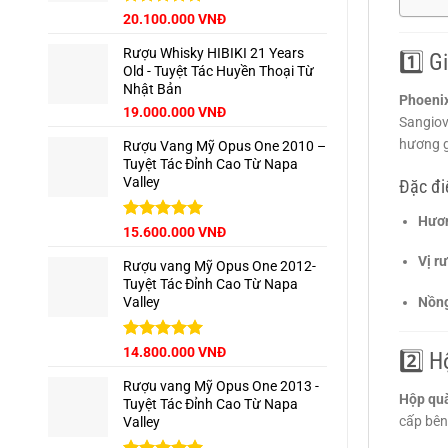
Giá
Được xếp
Giá
20.100.000
VNĐ
hạng
5.00
gốc
hiện
5 sao
Rượu Whisky HIBIKI 21 Years
là:
tại
1️⃣ G
Old - Tuyệt Tác Huyền Thoại Từ
22.500.000 VNĐ.
là:
Nhật Bản
20.100.000 VNĐ.
Phoeni
Giá
Giá
19.000.000
VNĐ
Sangiov
gốc
hiện
hương g
Rượu Vang Mỹ Opus One 2010 –
là:
tại
Tuyệt Tác Đỉnh Cao Từ Napa
22.000.000 VNĐ.
là:
Valley
19.000.000 VNĐ.
Đặc đi
Hươ
Được xếp
15.600.000
VNĐ
hạng
5.00
Vị r
5 sao
Rượu vang Mỹ Opus One 2012-
Tuyệt Tác Đỉnh Cao Từ Napa
Nồn
Valley
Được xếp
14.800.000
VNĐ
2️⃣ 
hạng
5.00
5 sao
Rượu vang Mỹ Opus One 2013 -
Hộp qu
Tuyệt Tác Đỉnh Cao Từ Napa
cấp bên
Valley