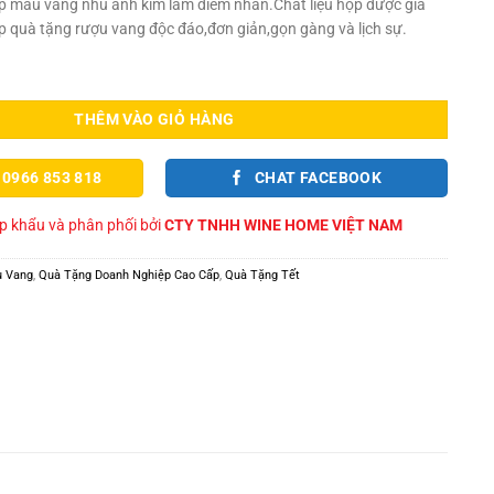
p màu vàng nhũ ánh kim làm điểm nhấn.Chất liệu hộp được gia
ộp quà tặng rượu vang độc đáo,đơn giản,gọn gàng và lịch sự.
Phoenix Negroamaro Sangiovese – Món Quà Sang Trọng Cho Dịp Lễ Tết số lư
THÊM VÀO GIỎ HÀNG
 0966 853 818
CHAT FACEBOOK
 khẩu và phân phối bởi
CTY TNHH WINE HOME VIỆT NAM
u Vang
,
Quà Tặng Doanh Nghiệp Cao Cấp
,
Quà Tặng Tết