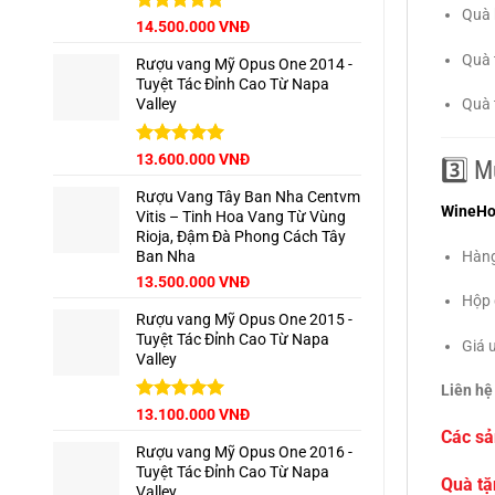
Quà 
Được xếp
14.500.000
VNĐ
hạng
5.00
Quà t
5 sao
Rượu vang Mỹ Opus One 2014 -
Tuyệt Tác Đỉnh Cao Từ Napa
Quà t
Valley
Được xếp
13.600.000
VNĐ
3️⃣ 
hạng
5.00
5 sao
Rượu Vang Tây Ban Nha Centvm
WineH
Vitis – Tinh Hoa Vang Từ Vùng
Rioja, Đậm Đà Phong Cách Tây
Hàng
Ban Nha
Giá
Giá
13.500.000
VNĐ
Hộp 
gốc
hiện
Rượu vang Mỹ Opus One 2015 -
là:
tại
Tuyệt Tác Đỉnh Cao Từ Napa
15.000.000 VNĐ.
là:
Giá ư
Valley
13.500.000 VNĐ.
Liên hệ
Được xếp
13.100.000
VNĐ
hạng
5.00
Các sả
5 sao
Rượu vang Mỹ Opus One 2016 -
Tuyệt Tác Đỉnh Cao Từ Napa
Quà tặ
Valley