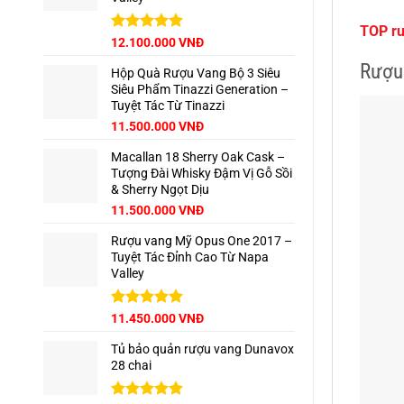
TOP rư
Được xếp
12.100.000
VNĐ
hạng
5.00
Rượu
5 sao
Hộp Quà Rượu Vang Bộ 3 Siêu
Siêu Phẩm Tinazzi Generation –
Tuyệt Tác Từ Tinazzi
Giá
Giá
11.500.000
VNĐ
gốc
hiện
Macallan 18 Sherry Oak Cask –
là:
tại
Tượng Đài Whisky Đậm Vị Gỗ Sồi
12.960.000 VNĐ.
là:
& Sherry Ngọt Dịu
11.500.000 VNĐ.
Giá
Giá
11.500.000
VNĐ
gốc
hiện
Rượu vang Mỹ Opus One 2017 –
là:
tại
Tuyệt Tác Đỉnh Cao Từ Napa
13.500.000 VNĐ.
là:
Valley
11.500.000 VNĐ.
Được xếp
11.450.000
VNĐ
hạng
5.00
5 sao
Tủ bảo quản rượu vang Dunavox
28 chai