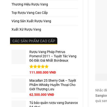
Thương Hiệu Rượu Vang
Top Rượu Vang Cao Cấp
Vùng Sản Xuất Rượu Vang
Xuất Xứ Rượu Vang
CÁC SẢN PHẨM CAO CẤP
Rượu Vang Pháp Petrus
Pomerol 2011 – Tuyệt Tác Vang
Đỏ Đắt Giá Nhất Bordeaux
Giá
Được xếp
Giá
111.000.000
VNĐ
hạng
5.00
gốc
hiện
5 sao
Macallan 25 Sherry Oak – Tuyệt
là:
tại
Phẩm Whisky Huyền Thoại Cho
125.000.000 VNĐ.
là:
Giới Thượng Lưu
111.000.000 VNĐ.
Nhắc đ
Giá
Giá
62.500.000
VNĐ
Sangio
gốc
hiện
quà sang
Tủ bảo quản rượu vang Dunavox
là:
tại