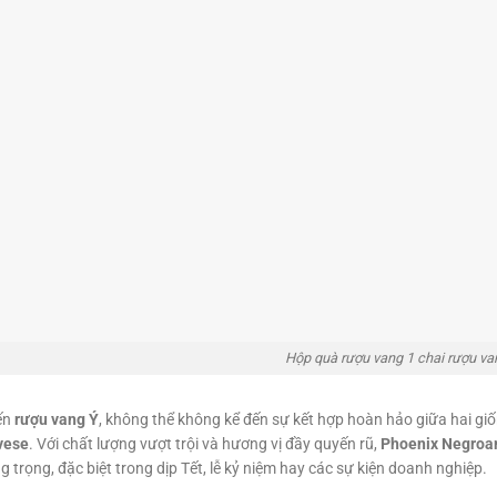
Hộp quà rượu vang 1 chai rượu va
ến
rượu vang Ý
, không thể không kể đến sự kết hợp hoàn hảo giữa hai g
vese
. Với chất lượng vượt trội và hương vị đầy quyến rũ,
Phoenix Negroa
 trọng, đặc biệt trong dịp Tết, lễ kỷ niệm hay các sự kiện doanh nghiệp.