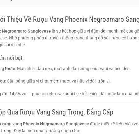
iới Thiệu Về Rượu Vang Phoenix Negroamaro San
x Negroamaro Sangiovese
là sự kết hợp giữa vị đậm đà, mạnh mẽ của 
ese. Nhờ phương pháp ủ truyền thống trong thùng gỗ sồi, rượu có hương 
ỗ sồi dịu nhẹ.
ểm nổi bật:
ng thơm
: Mận chín, dâu đen, mứt anh đào cùng chút vani và tiêu đen.
ượu
: Cân bằng giữa vị chát mềm mượt và hậu vị dài, tròn vị.
g độ
: 14,5% vol – phù hợp cho các buổi tiệc tối, chiêu đãi hoặc làm quà bi
Hộp Quà Rượu Vang Sang Trọng, Đẳng Cấp
à rượu vang Phoenix Negroamaro Sangiovese
được thiết kế lịch thiệp v
 trong. Đây là món quà lý tưởng dành cho: