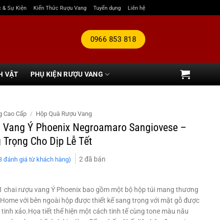
c & Sự Kiện
Kiến Thức Rượu Vang
Tuyển dụng
Liên hệ
0966 853 818
H VẬT
PHỤ KIỆN RƯỢU VANG
g Cao Cấp
/
Hộp Quà Rượu Vang
 Vang Ý Phoenix Negroamaro Sangiovese –
Trọng Cho Dịp Lễ Tết
2
đã bán
3
đánh giá từ khách hàng)
1 chai rượu vang Ý Phoenix bao gồm một bộ hộp túi mang thương
Home với bên ngoài hộp được thiết kế sang trọng với mặt gỗ được
tinh xảo.Họa tiết thể hiện một cách tinh tế cùng tone màu nâu