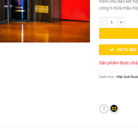
trầm chủ đạo kết hợ
công tỉ mỉ là mẫu h
Hộp Quà Rượu Vang Ý 
HOTLINE:
Sản phẩm được nhập
Danh mục:
Hộp Quà Rượ