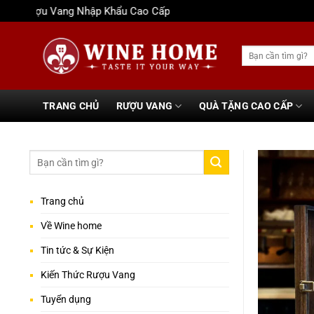
Bỏ
Rượu Vang Nhập Khẩu Cao Cấp
qua
nội
Tìm
dung
kiếm:
TRANG CHỦ
RƯỢU VANG
QUÀ TẶNG CAO CẤP
Trang chủ
Về Wine home
Tin tức & Sự Kiện
Kiến Thức Rượu Vang
Tuyển dụng