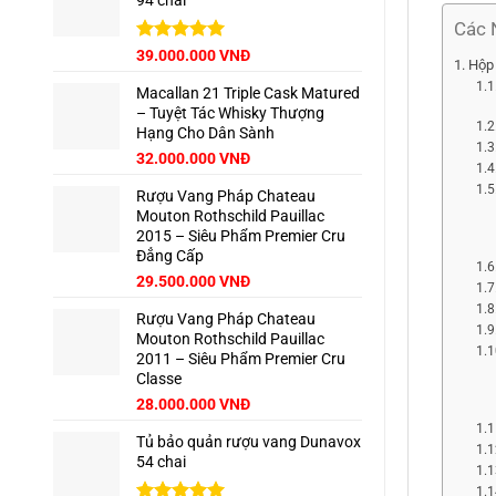
94 chai
65.000.000 VNĐ.
là:
62.500.000 VNĐ.
Các 
Giá
Được xếp
Giá
39.000.000
VNĐ
Hộp 
hạng
5.00
gốc
hiện
5 sao
Macallan 21 Triple Cask Matured
là:
tại
– Tuyệt Tác Whisky Thượng
42.500.000 VNĐ.
là:
Hạng Cho Dân Sành
39.000.000 VNĐ.
Giá
Giá
32.000.000
VNĐ
gốc
hiện
Rượu Vang Pháp Chateau
là:
tại
Mouton Rothschild Pauillac
35.000.000 VNĐ.
là:
2015 – Siêu Phẩm Premier Cru
32.000.000 VNĐ.
Đẳng Cấp
29.500.000
VNĐ
Rượu Vang Pháp Chateau
Mouton Rothschild Pauillac
2011 – Siêu Phẩm Premier Cru
Classe
28.000.000
VNĐ
Tủ bảo quản rượu vang Dunavox
54 chai