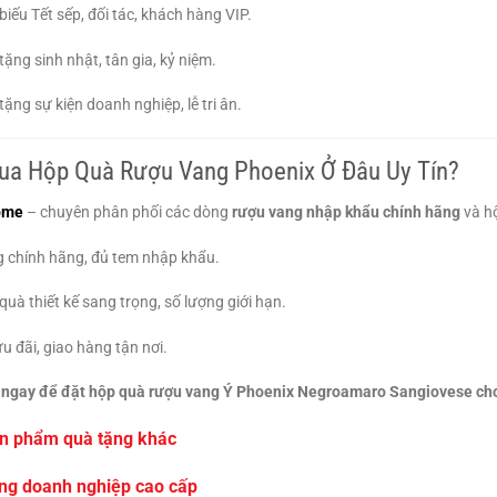
biếu Tết sếp, đối tác, khách hàng VIP.
ặng sinh nhật, tân gia, kỷ niệm.
ặng sự kiện doanh nghiệp, lễ tri ân.
Mua Hộp Quà Rượu Vang Phoenix Ở Đâu Uy Tín?
ome
– chuyên phân phối các dòng
rượu vang nhập khẩu chính hãng
và hộ
 chính hãng, đủ tem nhập khẩu.
quà thiết kế sang trọng, số lượng giới hạn.
u đãi, giao hàng tận nơi.
 ngay để đặt hộp quà rượu vang Ý Phoenix Negroamaro Sangiovese cho 
n phẩm quà tặng khác
ng doanh nghiệp cao cấp