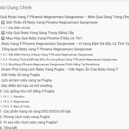
Nội Dung Chính
Quà Rượu Vang Ý Phoenix Negroamaro Sangiovese – Món Quà Sang Trọng Cho 
1️⃣ Giới Thiệu Về Rượu Vang Phoenix Negroamaro Sangiovese
Đặc điểm nổi bật:
2️⃣ Hộp Quà Rượu Vang Sang Trọng, Đẳng Cấp
3️⃣ Mua Hộp Quà Rượu Vang Phoenix Ở Đâu Uy Tín?
Rượu Vang Ý Phoenix Negroamaro Sangiovese – Vị Vang Đậm Đà Đầy Cá Tính Từ
Tổng quan Rượu vang Ý Phoenix Negroamaro Sangiovese
Đặc Điểm Hương Vị Rượu Vang Ý Phoenix Negroamaro Sangiovese
Thưởng Thức & Kết Hợp Món Ăn cùng Rượu Vang Ý Phoenix Negroamaro Sangiovese
Mua Rượu Phoenix Negroamaro Sangiovese Chính Hãng Tại WineHome
Khám Phá Vùng Làm Rượu Vang Puglia – Viên Ngọc Ẩn Của Rượu Vang Ý
Giới thiệu về vùng Puglia
Lịch sử làm rượu vang tại Puglia
Đặc điểm khí hậu và thổ nhưỡng
Các giống nho nổi tiếng ở Puglia
1. Primitivo
2. Negroamaro
3. Nero di Troia
Các phân hạng và vùng DOC/DOCG nổi bật
Phong cách rượu vang Puglia
Vì sao nên chọn rượu vang Puglia?
Tổng kết