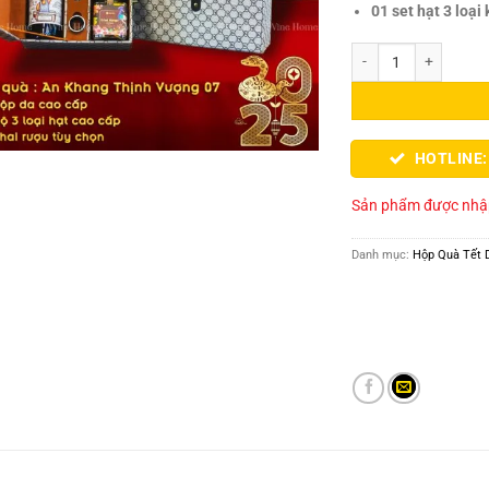
01 set hạt 3 loại
Hộp quà tết 2025 bộ h
HOTLINE:
Sản phẩm được nhập
Danh mục:
Hộp Quà Tết 