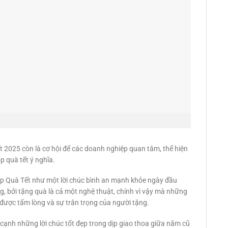
tết 2025 còn là cơ hội để các doanh nghiệp quan tâm, thể hiện
p quà tết ý nghĩa.
 Hộp Quà Tết như một lời chúc bình an mạnh khỏe ngày đầu
g, bởi tặng quà là cả một nghệ thuật, chính vì vậy mà những
 được tấm lòng và sự trân trọng của người tặng.
ên cạnh những lời chúc tốt đẹp trong dịp giao thoa giữa năm cũ