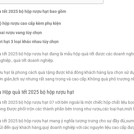
 tết 2025 bộ hộp rượu hạt bao gồm
ộ hộp rượu cao cấp kèm phụ kiện
hai rượu vang tùy chọn
et hạt 3 loại khác nhau tùy chọn
 tết 2025 bộ hộp rượu hạt đang là mẫu hộp quà tết được các doanh nghi
ghiệp , quà tết doanh nghiệp.
u hạt là phong cách quà tặng được khá đông khách hàng lựa chọn sử d
n giản,lịch sự nhưng rất sang trọng và cao cấp.Không quá phô trương 
a Hộp quà tết 2025 bộ hộp rượu hạt
 tết 2025 bộ hộp rượu hạt 07 với bên ngoài là một chiếc hộp chất liệu bọc
ọng.Được phối trộn các thành phần bên trong như rượu,các loại hạt,mứt l
 tết 2025 bộ hộp rượu hạt mang ý nghĩa tượng trưng cho sự đầy đủ,su
i đến quý khách hàng,quý doanh nghiệp với các nguyên liệu cao cấp đượ