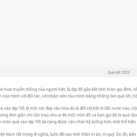
Quà tết 2025
ăn hoá truyền thống của người Việt, là dịp để gắn kết tình thân gia đình, 
m của mình với đối tác, với nhân viên của mình bằng những Set quà tết, hộ
à vào dịp Tết là một nét đẹp văn hóa dù là đối với bất kì đất nước nào,
ông đơn giản chỉ cần trao cho ai đó một món đồ và bạn gọi đó là quà tặn
n món quà vào dịp Tết lại càng được cân nhắc kỹ lưỡng hơn, mới thể hiện
ệt Nam rất trọng lễ nghĩa, luôn đề cao tinh thần tri ân, tri quý. Do đó, b