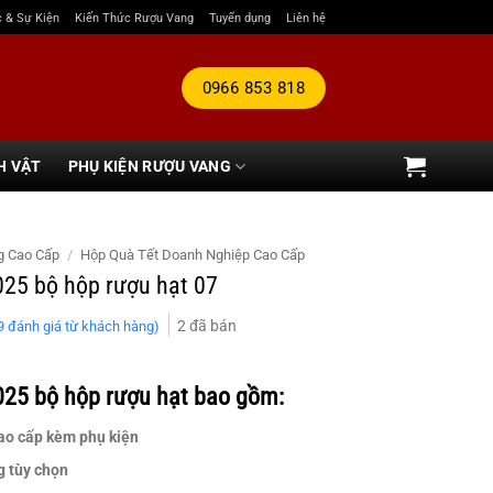
c & Sự Kiện
Kiến Thức Rượu Vang
Tuyển dụng
Liên hệ
0966 853 818
H VẬT
PHỤ KIỆN RƯỢU VANG
g Cao Cấp
/
Hộp Quà Tết Doanh Nghiệp Cao Cấp
025 bộ hộp rượu hạt 07
2
đã bán
9
đánh giá từ khách hàng)
025 bộ hộp rượu hạt bao gồm:
ao cấp kèm phụ kiện
g tùy chọn