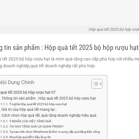
Hộp quà tết 2025 bộ hộp rượ
 tin sản phẩm : Hộp quà tết 2025 bộ hộp rượu hạt
 tết 2025 bộ hộp rượu hạt là món quà tặng cao cấp phù hợp với nhiều mụ
g doanh nghiệp,quà tết doanh nghiệp rất phù hợp.
Nội Dung Chính
quà tết 2025 bộ hộp rượu hạt 07
Thông tin sản phẩm : Hộp quà tết 2025 bộ hộp rượu hạt
Ý nghĩa Hộp quà tết 2025 bộ hộp rượu hạt
Giá trị của hộp quà tết mang lại :
Cách chọn hộp quà tết, quà tặng doanh nghiệp hiệu quả:
Ý NGHĨA CỦA VIỆC TẶNG QUÀ
TẠI SAO TẶNG QUÀ LẠI QUAN TRỌNG?
Tại sao nên chọn WineHome là đơn vị cung cấp quà tặng bền vững.
Mua hộp quà tết ở đâu là uy tín