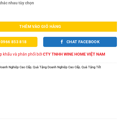
 khác nhau tùy chọn
ộp rượu hạt 07 số lượng
THÊM VÀO GIỎ HÀNG
 0966 853 818
CHAT FACEBOOK
 khẩu và phân phối bởi
CTY TNHH WINE HOME VIỆT NAM
Doanh Nghiệp Cao Cấp
,
Quà Tặng Doanh Nghiệp Cao Cấp
,
Quà Tặng Tết