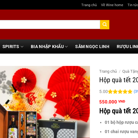
Trang chủ
Về Wine home
Tin tứ
SPIRITS
BIA NHẬP KHẨU
SÂM NGỌC LINH
RƯỢU LIN
Trang chủ
/
Quà Tặn
Hộp quà tết 2
(
3
5.00
5.00
39
trên 5
550.000
VNĐ
đánh giá
Hộp quà tết 2
01 bộ hộp rượu c
01 chai rượu van