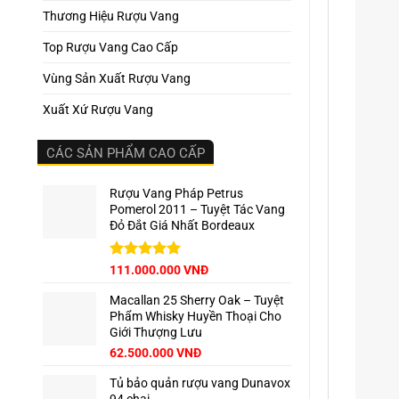
Thương Hiệu Rượu Vang
Top Rượu Vang Cao Cấp
Vùng Sản Xuất Rượu Vang
Xuất Xứ Rượu Vang
CÁC SẢN PHẨM CAO CẤP
Rượu Vang Pháp Petrus
Pomerol 2011 – Tuyệt Tác Vang
Đỏ Đắt Giá Nhất Bordeaux
Giá
Được xếp
Giá
111.000.000
VNĐ
hạng
5.00
gốc
hiện
5 sao
Macallan 25 Sherry Oak – Tuyệt
là:
tại
Phẩm Whisky Huyền Thoại Cho
125.000.000 VNĐ.
là:
Giới Thượng Lưu
111.000.000 VNĐ.
Giá
Giá
62.500.000
VNĐ
gốc
hiện
Tủ bảo quản rượu vang Dunavox
là:
tại