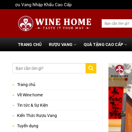
Bỏ
Rượu Vang Nhập Khẩu Cao Cấp
qua
nội
Tìm
dung
kiếm:
TRANG CHỦ
RƯỢU VANG
QUÀ TẶNG CAO CẤP
Trang chủ
Về Wine home
Tin tức & Sự Kiện
Kiến Thức Rượu Vang
Tuyển dụng