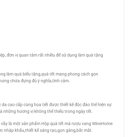
ệp, đơn vị quan tâm rất nhiều để sử dụng làm quà tặng
ụng làm quà biếu tặng,quà tết mang phong cách gọn
nhưng chứa đựng đủ ý nghĩa,tình cảm.
 da cao cấp cùng họa tiết được thiết kế độc đáo thể hiện sự
à những hương vị không thể thiếu trong ngày tết.
m vầy là một sản phẩm Hộp quà tết mà rượu vang WineHome
c nhập khẩu,thiết kế sáng tạo,gọn gàng,bắt mắt.