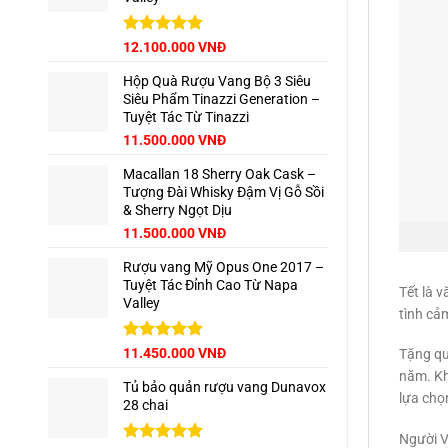
Được xếp
12.100.000
VNĐ
hạng
5.00
5 sao
Hộp Quà Rượu Vang Bộ 3 Siêu
Siêu Phẩm Tinazzi Generation –
Tuyệt Tác Từ Tinazzi
Giá
Giá
11.500.000
VNĐ
gốc
hiện
Macallan 18 Sherry Oak Cask –
là:
tại
Tượng Đài Whisky Đậm Vị Gỗ Sồi
12.960.000 VNĐ.
là:
& Sherry Ngọt Dịu
11.500.000 VNĐ.
Giá
Giá
11.500.000
VNĐ
gốc
hiện
Rượu vang Mỹ Opus One 2017 –
là:
tại
Tuyệt Tác Đỉnh Cao Từ Napa
13.500.000 VNĐ.
là:
Tết là v
Valley
11.500.000 VNĐ.
tình cả
Được xếp
11.450.000
VNĐ
Tặng qu
hạng
5.00
năm. Kh
5 sao
Tủ bảo quản rượu vang Dunavox
lựa chọ
28 chai
Người Vi