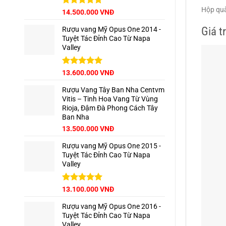
Hộp quà
Được xếp
14.500.000
VNĐ
hạng
5.00
5 sao
Giá t
Rượu vang Mỹ Opus One 2014 -
Tuyệt Tác Đỉnh Cao Từ Napa
Valley
Được xếp
13.600.000
VNĐ
hạng
5.00
5 sao
Rượu Vang Tây Ban Nha Centvm
Vitis – Tinh Hoa Vang Từ Vùng
Rioja, Đậm Đà Phong Cách Tây
Ban Nha
Giá
Giá
13.500.000
VNĐ
gốc
hiện
Rượu vang Mỹ Opus One 2015 -
là:
tại
Tuyệt Tác Đỉnh Cao Từ Napa
15.000.000 VNĐ.
là:
Valley
13.500.000 VNĐ.
Được xếp
13.100.000
VNĐ
hạng
5.00
5 sao
Rượu vang Mỹ Opus One 2016 -
Tuyệt Tác Đỉnh Cao Từ Napa
Valley