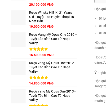
Giá
Được xếp
Giá
20.100.000
VNĐ
hạng
5.00
gốc
hiện
Hộp quà
5 sao
Rượu Whisky HIBIKI 21 Years
là:
tại
Old - Tuyệt Tác Huyền Thoại Từ
22.500.000 VNĐ.
là:
01 b
Nhật Bản
20.100.000 VNĐ.
01 c
Giá
Giá
19.000.000
VNĐ
gốc
hiện
01 s
Rượu Vang Mỹ Opus One 2010 –
là:
tại
Tuyệt Tác Đỉnh Cao Từ Napa
22.000.000 VNĐ.
là:
Hộp quà
Valley
19.000.000 VNĐ.
doanh n
Được xếp
15.600.000
VNĐ
Hộp rượ
hạng
5.00
5 sao
gàng,đơ
Rượu vang Mỹ Opus One 2012-
Tuyệt Tác Đỉnh Cao Từ Napa
Valley
Ý nghĩ
Hộp quà
Được xếp
14.800.000
VNĐ
sang tr
hạng
5.00
5 sao
Rượu vang Mỹ Opus One 2013 -
Hộp quà
Tuyệt Tác Đỉnh Cao Từ Napa
Valley
muốn gử