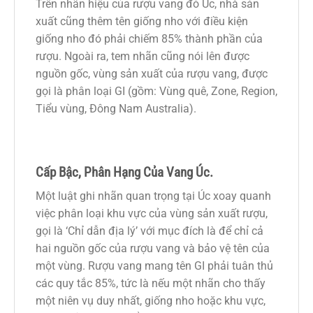
Trên nhãn hiệu của rượu vang đỏ Úc, nhà sản
xuất cũng thêm tên giống nho với điều kiện
giống nho đó phải chiếm 85% thành phần của
rượu. Ngoài ra, tem nhãn cũng nói lên được
nguồn gốc, vùng sản xuất của rượu vang, được
gọi là phân loại GI (gồm: Vùng quê, Zone, Region,
Tiểu vùng, Đông Nam Australia).
Cấp Bậc, Phân Hạng Của Vang Úc.
Một luật ghi nhãn quan trọng tại Úc xoay quanh
việc phân loại khu vực của vùng sản xuất rượu,
gọi là ‘Chỉ dẫn địa lý’ với mục đích là để chỉ cả
hai nguồn gốc của rượu vang và bảo vệ tên của
một vùng. Rượu vang mang tên GI phải tuân thủ
các quy tắc 85%, tức là nếu một nhãn cho thấy
một niên vụ duy nhất, giống nho hoặc khu vực,