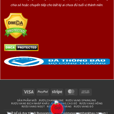
chia sẻ hoặc chuyển tiếp cho bất kỳ ai chưa đủ tuổi vị thành niên.
Visa
PayPal
Stripe
MasterCard
Cash
On
SẢN PHẨM MỚI
RƯỢU CHAMPAGNE
RƯỢU VANG SPARKLING
Delivery
RƯỢU VANG BỊCH NHẬP KHẨU
RƯỢU VANG CAO ĐỘ
RƯỢU VANG HỒNG
RƯỢU VANG NGỌT
RƯỢU VANG TRẮNG
RƯỢU VANG ĐỎ
Thiết kế và duy trì bởi
Ruouvangwinehome@ruouvangnhapkhau.com.vn
|