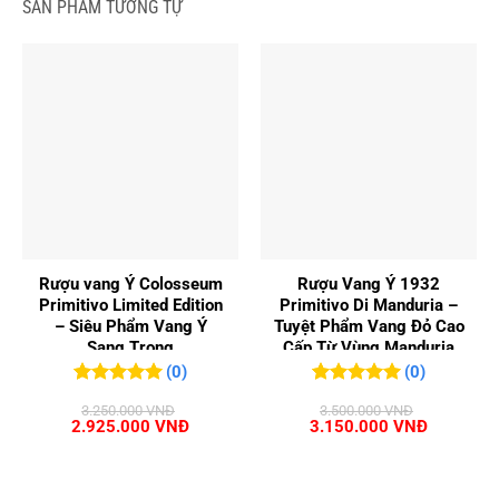
SẢN PHẨM TƯƠNG TỰ
Rượu vang Ý Colosseum
Rượu Vang Ý 1932
Primitivo Limited Edition
Primitivo Di Manduria –
– Siêu Phẩm Vang Ý
Tuyệt Phẩm Vang Đỏ Cao
Sang Trọng
Cấp Từ Vùng Manduria
(0)
(0)
0
0
trên 5
0
0
trên 5
3.250.000
VNĐ
3.500.000
VNĐ
đánh giá
đánh giá
Giá
Giá
Giá
Giá
2.925.000
VNĐ
3.150.000
VNĐ
gốc
hiện
gốc
hiện
là:
tại
là:
tại
3.250.000 VNĐ.
là:
3.500.000 VNĐ.
là:
2.925.000 VNĐ.
3.150.00