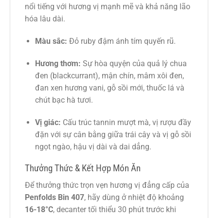
nổi tiếng với hương vị mạnh mẽ và khả năng lão
hóa lâu dài.
Màu sắc:
Đỏ ruby đậm ánh tím quyến rũ.
Hương thơm:
Sự hòa quyện của quả lý chua
đen (blackcurrant), mận chín, mâm xôi đen,
đan xen hương vani, gỗ sồi mới, thuốc lá và
chút bạc hà tươi.
Vị giác:
Cấu trúc tannin mượt mà, vị rượu đầy
đặn với sự cân bằng giữa trái cây và vị gỗ sồi
ngọt ngào, hậu vị dài và dai dẳng.
Thưởng Thức & Kết Hợp Món Ăn
Để thưởng thức trọn vẹn hương vị đẳng cấp của
Penfolds Bin 407
, hãy dùng ở nhiệt độ khoảng
16-18°C
, decanter tối thiểu 30 phút trước khi