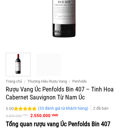
Trang chủ
/
Thương Hiệu Rượu Vang
/
Penfolds
Rượu Vang Úc Penfolds Bin 407 – Tinh Hoa
Cabernet Sauvignon Từ Nam Úc
(
33
đánh giá từ khách hàng)
2
đã bán
5.00
Giá
Giá
5.00
33
trên 5
2.550.000
VNĐ
VNĐ
3.500.000
gốc
hiện
đánh giá
Tổng quan rượu vang Úc Penfolds Bin 407
là:
tại