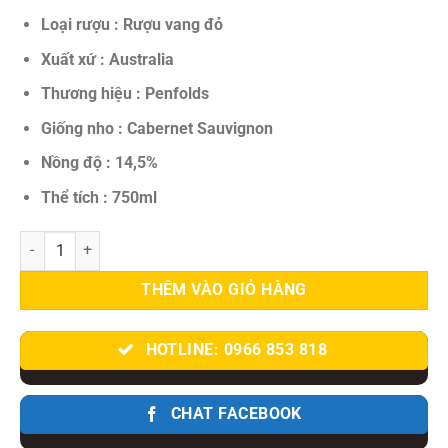
3.500.000 VNĐ.
là:
2.550.000 VNĐ.
Loại rượu : Rượu vang đỏ
Xuất xứ : Australia
Thương hiệu : Penfolds
Giống nho : Cabernet Sauvignon
Nồng độ : 14,5%
Thể tích : 750ml
Rượu Vang Úc Penfolds Bin 407 – Tinh Hoa Cabernet Sauvignon Từ
THÊM VÀO GIỎ HÀNG
HOTLINE: 0966 853 818
CHAT FACEBOOK